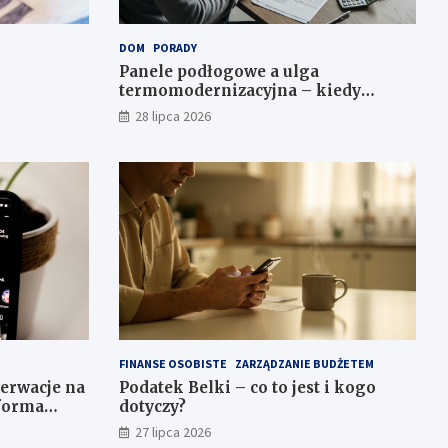
DOM
PORADY
Panele podłogowe a ulga
termomodernizacyjna – kiedy
można odliczyć?
28 lipca 2026
FINANSE OSOBISTE
ZARZĄDZANIE BUDŻETEM
serwacje na
Podatek Belki – co to jest i kogo
 forma
dotyczy?
27 lipca 2026