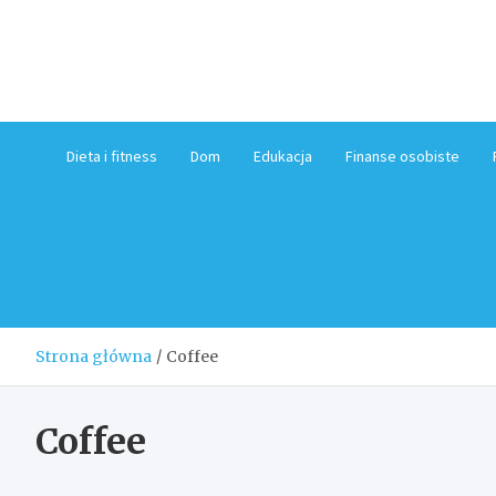
Skip
to
content
Dieta i fitness
Dom
Edukacja
Finanse osobiste
Strona główna
Coffee
Coffee