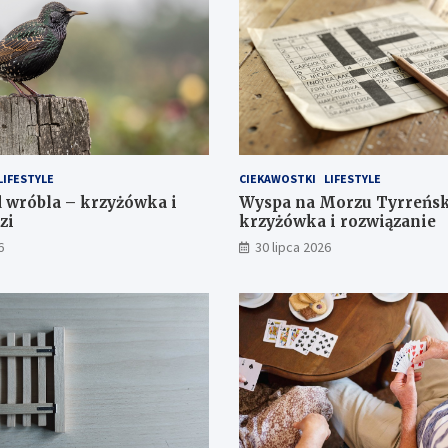
LIFESTYLE
CIEKAWOSTKI
LIFESTYLE
 wróbla – krzyżówka i
Wyspa na Morzu Tyrreńs
zi
krzyżówka i rozwiązanie
6
30 lipca 2026