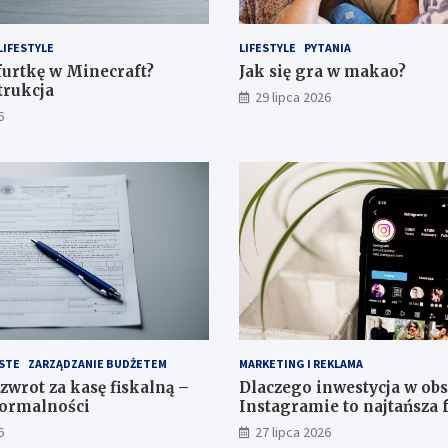
LIFESTYLE
LIFESTYLE
PYTANIA
 furtkę w Minecraft?
Jak się gra w makao?
trukcja
29 lipca 2026
6
STE
ZARZĄDZANIE BUDŻETEM
MARKETING I REKLAMA
zwrot za kasę fiskalną –
Dlaczego inwestycja w ob
formalności
Instagramie to najtańsza
marketingu?
6
27 lipca 2026