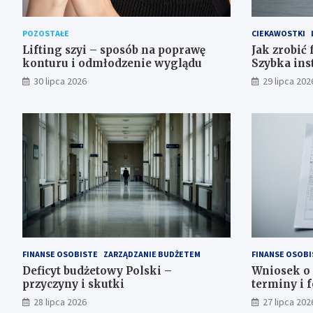
POZOSTAŁE
CIEKAWOSTKI
Lifting szyi – sposób na poprawę
Jak zrobić
konturu i odmłodzenie wyglądu
Szybka ins
30 lipca 2026
29 lipca 202
FINANSE OSOBISTE
ZARZĄDZANIE BUDŻETEM
FINANSE OSOBI
Deficyt budżetowy Polski –
Wniosek o 
przyczyny i skutki
terminy i 
28 lipca 2026
27 lipca 202