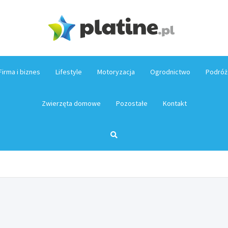
Platin
Firma i biznes
Lifestyle
Motoryzacja
Ogrodnictwo
Podróż
Zwierzęta domowe
Pozostałe
Kontakt