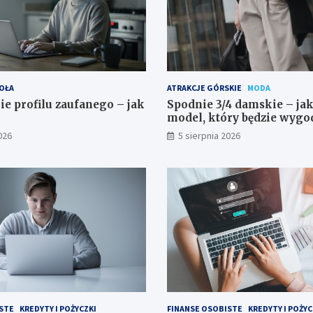
OŁA
ATRAKCJE GÓRSKIE
MODA
ie profilu zaufanego – jak
Spodnie 3/4 damskie – ja
model, który będzie wygo
do stylizowania?
026
5 sierpnia 2026
STE
KREDYTY I POŻYCZKI
FINANSE OSOBISTE
KREDYTY I POŻYC