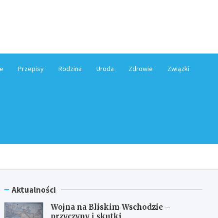
e.pl
e
Przepisy
Rodzina
Uroda
Zdrowie
Związki
Aktualności
Wojna na Bliskim Wschodzie –
przyczyny i skutki