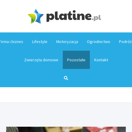
Platin
Firma i biznes
Lifestyle
Motoryzacja
Ogrodnictwo
Podróż
Zwierzęta domowe
Pozostałe
Kontakt