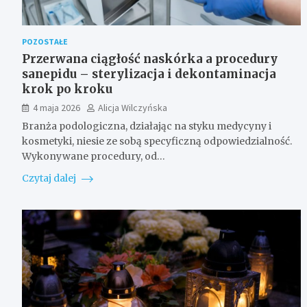
POZOSTAŁE
Przerwana ciągłość naskórka a procedury
sanepidu – sterylizacja i dekontaminacja
krok po kroku
4 maja 2026
Alicja Wilczyńska
Branża podologiczna, działając na styku medycyny i
kosmetyki, niesie ze sobą specyficzną odpowiedzialność.
Wykonywane procedury, od…
Czytaj dalej