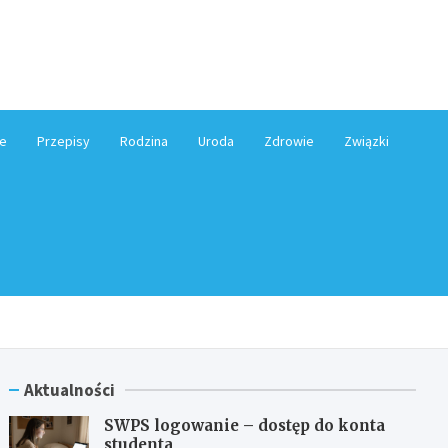
e.pl
e
Przepisy
Rodzina
Uroda
Zdrowie
Związki
Aktualności
SWPS logowanie – dostęp do konta
studenta