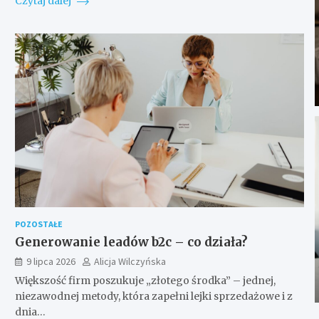
Czytaj dalej
POZOSTAŁE
Generowanie leadów b2c – co działa?
9 lipca 2026
Alicja Wilczyńska
Większość firm poszukuje „złotego środka” – jednej,
niezawodnej metody, która zapełni lejki sprzedażowe i z
dnia…