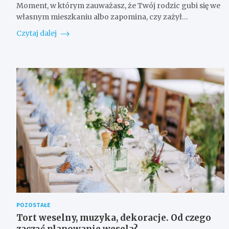
Moment, w którym zauważasz, że Twój rodzic gubi się we
własnym mieszkaniu albo zapomina, czy zażył…
Czytaj dalej
POZOSTAŁE
Tort weselny, muzyka, dekoracje. Od czego
zacząć planowanie wesela?