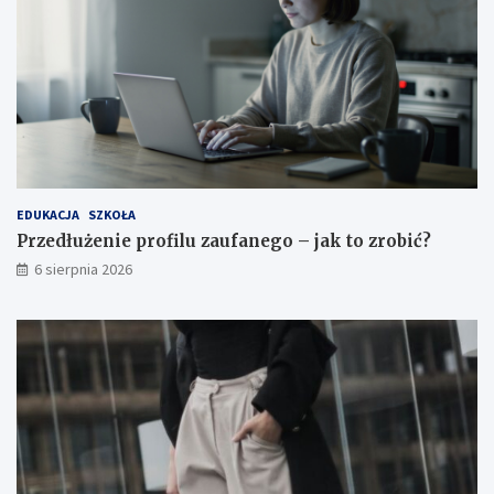
d
a
e
k
n
t
t
o
a
z
r
o
b
i
ć
?
EDUKACJA
SZKOŁA
Przedłużenie profilu zaufanego – jak to zrobić?
6 sierpnia 2026