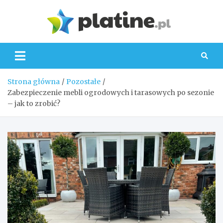
Skip
to
Platin
content
Strona główna
Pozostałe
Zabezpieczenie mebli ogrodowych i tarasowych po sezonie
– jak to zrobić?