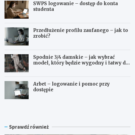
SWPS logowanie – dostęp do konta
studenta
Przedłużenie profilu zaufanego – jak to
zrobić?
Spodnie 3/4 damskie – jak wybrać
model, który będzie wygodny i łatwy do
stylizowania?
Arbet – logowanie i pomoc przy
dostępie
S
P
W
r
P
z
S
e
l
d
Sprawdź również
o
ł
g
u