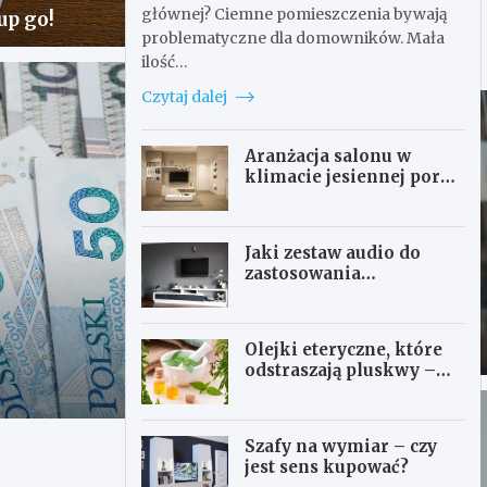
głównej? Ciemne pomieszczenia bywają
up go!
problematyczne dla domowników. Mała
ilość…
Czytaj dalej
Aranżacja salonu w
klimacie jesiennej pory
roku – co warto wybrać?
Jaki zestaw audio do
zastosowania
domowego?
Olejki eteryczne, które
odstraszają pluskwy –
przydatna pomoc w
walce
Szafy na wymiar – czy
jest sens kupować?