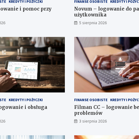
STE
KREDYTY I POŻYCZKI
FINANSE OSOBISTE
KREDYTY I POŻYC
gowanie i pomoc przy
Novum – logowanie do pa
użytkownika
026
5 sierpnia 2026
STE
KREDYTY I POŻYCZKI
FINANSE OSOBISTE
KREDYTY I POŻYC
ogowanie i obsługa
Filman CC – logowanie be
problemów
026
3 sierpnia 2026