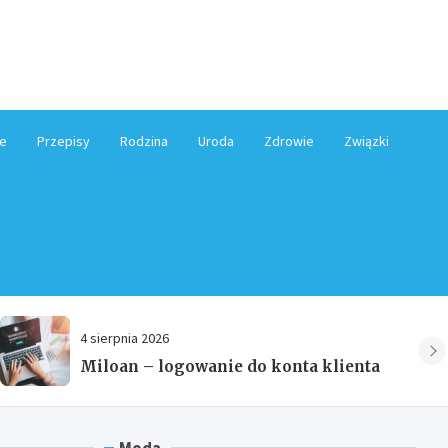
e.pl
e
Przepisy
Rodzina
Uroda
Zdrowie
Związki
5 sierpnia 2026
Spodnie 3/4 damskie – jak wybrać
model, który będzie wygodny i łatwy do
stylizowania?