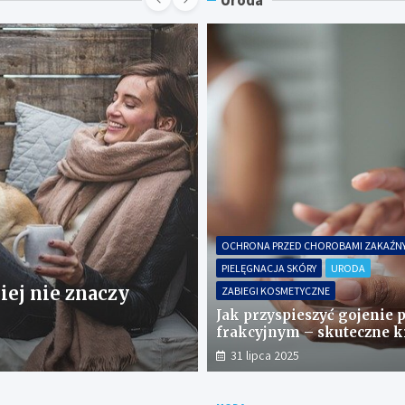
Uroda
OCHRONA PRZED CHOROBAMI ZAKAŹN
PIELĘGNACJA SKÓRY
URODA
ZABIEGI KOSMETYCZNE
 ŻYCIA
rtacz do brody — czy warto szczotkować br
Jak przyspieszyć gojenie p
frakcyjnym – skuteczne k
 marca 2023
składniki
31 lipca 2025