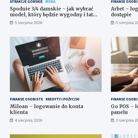
ATRAKCJE GÓRSKIE
MODA
FINANSE OSOBI
Spodnie 3/4 damskie – jak wybrać
Arbet – lo
model, który będzie wygodny i łatwy
dostępie
do stylizowania?
5 sierpnia 2026
5 sierpnia 2
FINANSE OSOBISTE
KREDYTY I POŻYCZKI
FINANSE OSOBI
Miloan – logowanie do konta
Go POS – l
klienta
panelu
4 sierpnia 2026
3 sierpnia 2