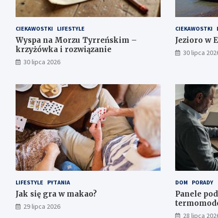
CIEKAWOSTKI
LIFESTYLE
CIEKAWOSTKI
Wyspa na Morzu Tyrreńskim –
Jezioro w E
krzyżówka i rozwiązanie
30 lipca 202
30 lipca 2026
LIFESTYLE
PYTANIA
DOM
PORADY
Jak się gra w makao?
Panele pod
termomode
29 lipca 2026
można odli
28 lipca 202