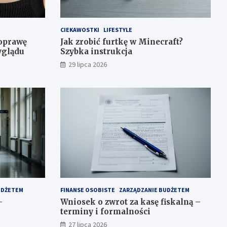
CIEKAWOSTKI
LIFESTYLE
poprawę
Jak zrobić furtkę w Minecraft?
yglądu
Szybka instrukcja
29 lipca 2026
UDŻETEM
FINANSE OSOBISTE
ZARZĄDZANIE BUDŻETEM
–
Wniosek o zwrot za kasę fiskalną –
terminy i formalności
27 lipca 2026