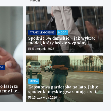
Moda
ATRAKCJE GÓRSKIE
MODA
Spodnie 3/4 damskie – jak wybrać
model, który będzie wygodny i
łatwy do stylizowania?
5 sierpnia 2026
YMI
STYL ŻYCIA
Pierwszy tatuaż – co warto 
MODA
odę?
wykonaniem?
o laserze
Kapsułowa garderoba na lato. Jakie
remy i ich
spodenki męskie gwarantują styl i
14 lutego 2023
pełną swobodę?
15 czerwca 2026