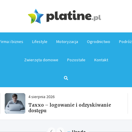
Platin
Firma i biznes
Lifestyle
Motoryzacja
Ogrodnictwo
Podróż
Zwierzęta domowe
Pozostałe
Kontakt
4 sierpnia 2026
Miloan – logowanie do konta klienta