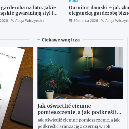
MODA
garderoba na lato. Jakie
Garnitur damski – jak zb
ęskie gwarantują styl i
elegancką garderobę bizn
bodę?
podstaw?
 2026
Alicja Wilczyńska
30 marca 2026
Alicja Wilczy
Ciekawe wnętrza
Jak oświetlić ciemne
pomieszczenie, a jak podkreślić
aranżację z czernią w roli
Jak oświetlić ciemne pomieszczenie, a jak
głównej
podkreślić aranżację z czernią w roli