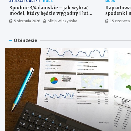
ATRAKCJE GÓRSKIE
MODA
MODA
Spodnie 3/4 damskie – jak wybrać
Kapsułowa 
model, który będzie wygodny i łatwy
spodenki m
do stylizowania?
pełną swo
5 sierpnia 2026
Alicja Wilczyńska
15 czerwca
O binzesie