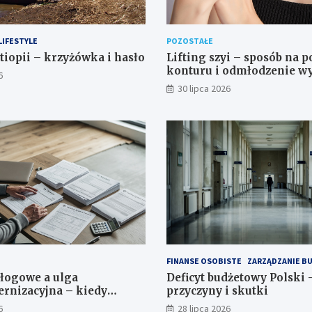
LIFESTYLE
POZOSTAŁE
tiopii – krzyżówka i hasło
Lifting szyi – sposób na 
konturu i odmłodzenie w
6
30 lipca 2026
FINANSE OSOBISTE
ZARZĄDZANIE B
łogowe a ulga
Deficyt budżetowy Polski 
rnizacyjna – kiedy
przyczyny i skutki
czyć?
6
28 lipca 2026