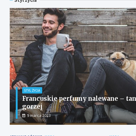
Styl życia
nalewane – taniej nie znaczy
STYL
Ka
2