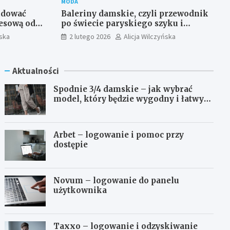
MODA
udować
Baleriny damskie, czyli przewodnik
esową od
po świecie paryskiego szyku i
niezrównanej wygody
ńska
2 lutego 2026
Alicja Wilczyńska
Aktualności
Spodnie 3/4 damskie – jak wybrać
model, który będzie wygodny i łatwy
do stylizowania?
Arbet – logowanie i pomoc przy
dostępie
Novum – logowanie do panelu
użytkownika
Taxxo – logowanie i odzyskiwanie