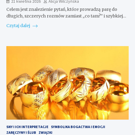
21 kwietnia 2026
Alicja Wilczyńska
Celem jest znalezienie pytań, które prowadzą parę do
długich, szczerych rozmów zamiast „co tam?” i szybkiej…
Czytaj dalej
SNY I ICH INTERPRETACJE
SYMBOLIKA BOGACTWA I EMOCJI
ZARĘCZYNY I ŚLUB
ZWIĄZKI