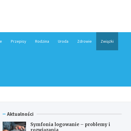
e.pl
e
Przepisy
Rodzina
Uroda
Zdrowie
Związki
Aktualności
Symfonia logowanie – problemy i
rozwiązania