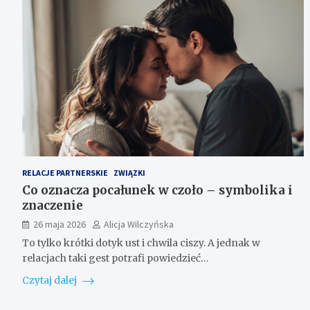
RELACJE PARTNERSKIE
ZWIĄZKI
Co oznacza pocałunek w czoło – symbolika i
znaczenie
26 maja 2026
Alicja Wilczyńska
To tylko krótki dotyk ust i chwila ciszy. A jednak w
relacjach taki gest potrafi powiedzieć…
Czytaj dalej