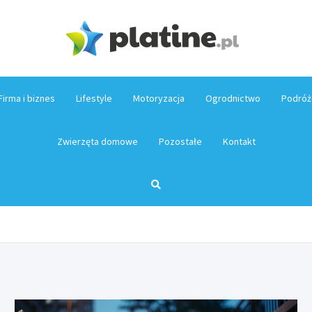
Platin
Firma i biznes
Lifestyle
Motoryzacja
Ogrodnictwo
Podróż
Zwierzęta domowe
Pozostałe
Kontakt