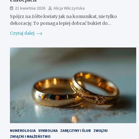
21 kwietnia 2026
Alicja Wilczyńska
Spójrz na żółte kwiaty jak na komunikat, nie tylko
dekorację. To pomaga lepiej dobrać bukiet do…
Czytaj dalej
NUMEROLOGIA
SYMBOLIKA
ZARĘCZYNY I ŚLUB
ZWIĄZKI
ZWIĄZKI I MAŁŻEŃSTWO