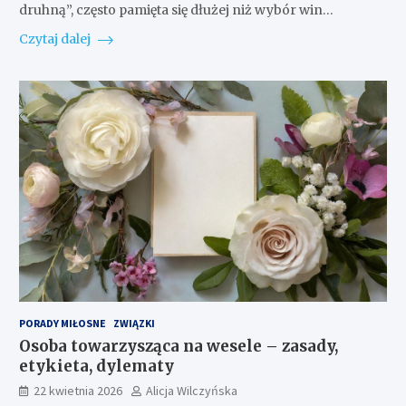
druhną”, często pamięta się dłużej niż wybór win…
Czytaj dalej
PORADY MIŁOSNE
ZWIĄZKI
Osoba towarzysząca na wesele – zasady,
etykieta, dylematy
22 kwietnia 2026
Alicja Wilczyńska