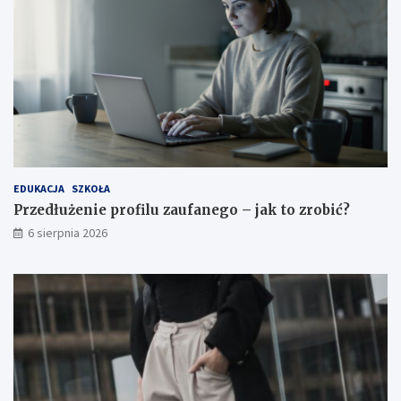
d
a
e
k
n
t
t
o
a
z
r
o
b
i
ć
?
EDUKACJA
SZKOŁA
Przedłużenie profilu zaufanego – jak to zrobić?
6 sierpnia 2026