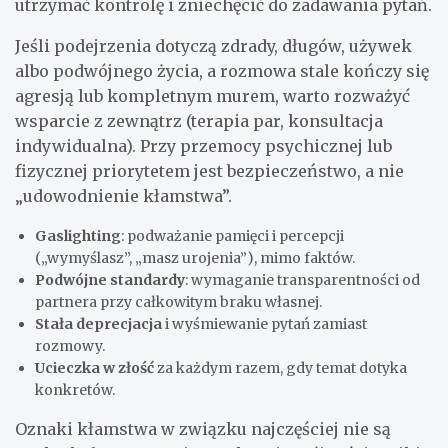
utrzymać kontrolę i zniechęcić do zadawania pytań.
Jeśli podejrzenia dotyczą zdrady, długów, używek
albo podwójnego życia, a rozmowa stale kończy się
agresją lub kompletnym murem, warto rozważyć
wsparcie z zewnątrz (terapia par, konsultacja
indywidualna). Przy przemocy psychicznej lub
fizycznej priorytetem jest bezpieczeństwo, a nie
„udowodnienie kłamstwa”.
Gaslighting
: podważanie pamięci i percepcji
(„wymyślasz”, „masz urojenia”), mimo faktów.
Podwójne standardy
: wymaganie transparentności od
partnera przy całkowitym braku własnej.
Stała deprecjacja
i wyśmiewanie pytań zamiast
rozmowy.
Ucieczka w złość
za każdym razem, gdy temat dotyka
konkretów.
Oznaki kłamstwa w związku najczęściej nie są