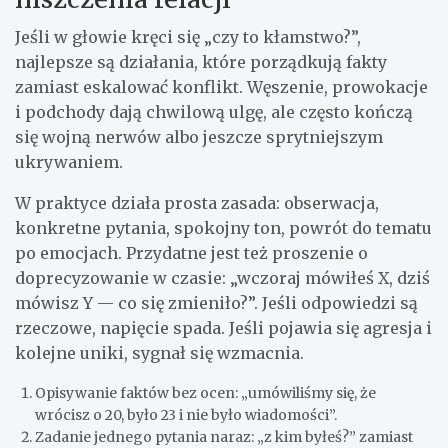
Jeśli w głowie kręci się „czy to kłamstwo?”,
najlepsze są działania, które porządkują fakty
zamiast eskalować konflikt. Węszenie, prowokacje
i podchody dają chwilową ulgę, ale często kończą
się wojną nerwów albo jeszcze sprytniejszym
ukrywaniem.
W praktyce działa prosta zasada: obserwacja,
konkretne pytania, spokojny ton, powrót do tematu
po emocjach. Przydatne jest też proszenie o
doprecyzowanie w czasie: „wczoraj mówiłeś X, dziś
mówisz Y — co się zmieniło?”. Jeśli odpowiedzi są
rzeczowe, napięcie spada. Jeśli pojawia się agresja i
kolejne uniki, sygnał się wzmacnia.
Opisywanie faktów bez ocen: „umówiliśmy się, że
wrócisz o 20, było 23 i nie było wiadomości”.
Zadanie jednego pytania naraz: „z kim byłeś?” zamiast