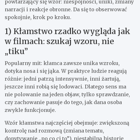
powtarzający się wzór: niespójności, uniki, zmiany
narracji i reakcje obronne. Da się to obserwować
spokojnie, krok po kroku.
1) Kłamstwo rzadko wygląda jak
w filmach: szukaj wzoru, nie
„tiku”
Popularny mit: kłamca zawsze unika wzroku,
dotyka nosa i się jąka. W praktyce ludzie reagują
różnie: jedni patrzą intensywnie, inni żartują,
jeszcze inni robią się lodowaci. Dlatego sens ma
nie polowanie na jeden objaw, tylko sprawdzanie,
czy zachowanie pasuje do tego, jak dana osoba
zwykle funkcjonuje.
Wzór kłamstwa najczęściej obejmuje: zwiększoną
kontrolę nad rozmową (zmiana tematu,
dopytywanie „po co ci to”), niestabilną historię