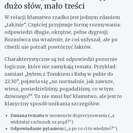
dużo słów, mało treści
W relacji kłamstwo rzadko jest jednym zdaniem
„tak/nie”. Częściej przyjmuje formę rozmywania:
odpowiedzi długie, okrężne, pełne dygresji.
Rozmówca ma wrażenie, że coś usłyszał, ale po
chwili nie potrafi powtórzyć faktów.
Charakterystyczne są też odpowiedzi pozornie
logiczne, które nie zamykają tematu. Przykład:
zamiast „byłem z Tomkiem i Kubą w pubie do
22:30”, pojawia się „no normalnie, jak zawsze,
wiesz, posiedzieliśmy, pogadaliśmy, co w tym
dziwnego?”. To nie musi być kłamstwo, ale jest to
klasyczny sposób unikania szczegółów.
Zmiana tematu
w momencie doprecyzowania („a
widziałaś rachunek za prąd?”).
Odpowiadanie pytaniem
(„a po co ci to wiedzieć?”).