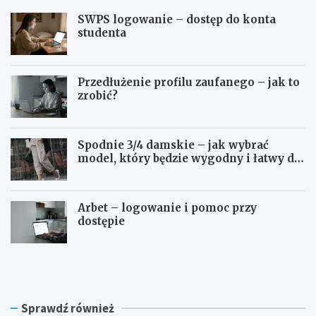
SWPS logowanie – dostęp do konta
studenta
Przedłużenie profilu zaufanego – jak to
zrobić?
Spodnie 3/4 damskie – jak wybrać
model, który będzie wygodny i łatwy do
stylizowania?
Arbet – logowanie i pomoc przy
dostępie
S
P
W
r
P
z
S
e
l
d
Sprawdź również
o
ł