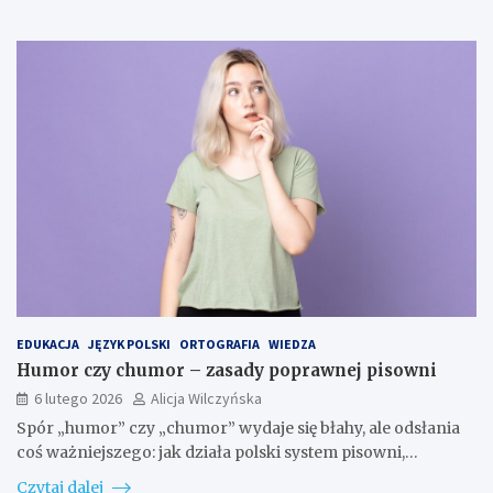
EDUKACJA
JĘZYK POLSKI
ORTOGRAFIA
WIEDZA
Humor czy chumor – zasady poprawnej pisowni
6 lutego 2026
Alicja Wilczyńska
Spór „humor” czy „chumor” wydaje się błahy, ale odsłania
coś ważniejszego: jak działa polski system pisowni,…
Czytaj dalej