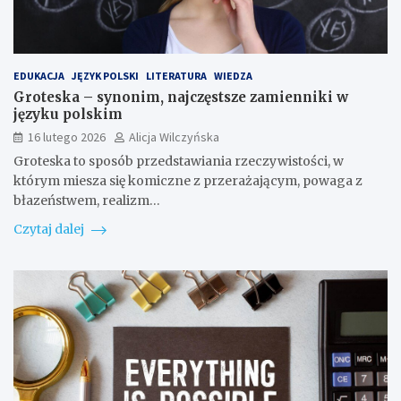
EDUKACJA
JĘZYK POLSKI
LITERATURA
WIEDZA
Groteska – synonim, najczęstsze zamienniki w
języku polskim
16 lutego 2026
Alicja Wilczyńska
Groteska to sposób przedstawiania rzeczywistości, w
którym miesza się komiczne z przerażającym, powaga z
błazeństwem, realizm…
Czytaj dalej