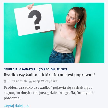
EDUKACJA
GRAMATYKA
JĘZYK POLSKI
WIEDZA
Rzadko czy żadko – która forma jest poprawna?
6 lutego 2026
Alicja Wilczyńska
Problem „rzadko czy żadko” pojawia się zaskakująco
często, bo dotyka miejsca, gdzie ortografia, fonetyka i
potoczna…
Czytaj dalej