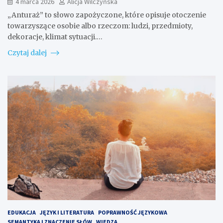
4 marca 2026
Alicja Wilczyńska
„Anturaż” to słowo zapożyczone, które opisuje otoczenie
towarzyszące osobie albo rzeczom: ludzi, przedmioty,
dekoracje, klimat sytuacji.…
Czytaj dalej
EDUKACJA
JĘZYK I LITERATURA
POPRAWNOŚĆ JĘZYKOWA
SEMANTYKA I ZNACZENIE SŁÓW
WIEDZA