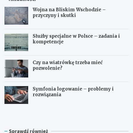
Wojna na Bliskim Wschodzie –
przyczyny i skutki
Służby specjalne w Polsce – zadania i
kompetencje
Czy na wiatrówkę trzeba mieć
pozwolenie?
Symfonia logowanie – problemy i
rozwiązania
W
S
o
ł
j
u
n
ż
a
b
Sprawdź również
n
y