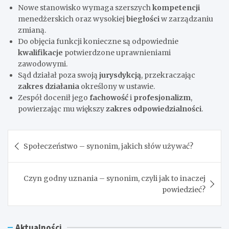
Nowe stanowisko wymaga szerszych
kompetencji
menedżerskich oraz wysokiej
biegłości
w zarządzaniu
zmianą.
Do objęcia funkcji konieczne są odpowiednie
kwalifikacje
potwierdzone uprawnieniami
zawodowymi.
Sąd działał poza swoją
jurysdykcją
, przekraczając
zakres działania
określony w ustawie.
Zespół docenił jego
fachowość
i
profesjonalizm
,
powierzając mu większy
zakres odpowiedzialności
.
Nawigacja
Społeczeństwo – synonim, jakich słów używać?
wpisu
Czyn godny uznania – synonim, czyli jak to inaczej
powiedzieć?
Aktualności