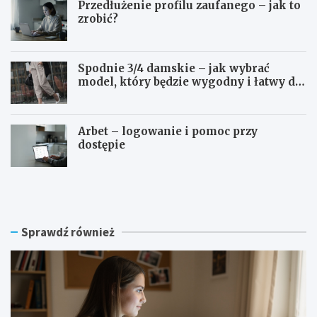
Przedłużenie profilu zaufanego – jak to
zrobić?
Spodnie 3/4 damskie – jak wybrać
model, który będzie wygodny i łatwy do
stylizowania?
Arbet – logowanie i pomoc przy
dostępie
S
P
W
r
P
z
S
e
l
d
Sprawdź również
o
ł
g
u
o
ż
w
e
a
n
n
i
i
e