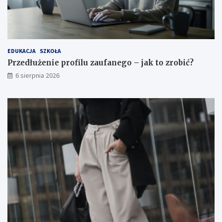
r
o
b
i
ć
?
EDUKACJA
SZKOŁA
Przedłużenie profilu zaufanego – jak to zrobić?
6 sierpnia 2026