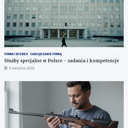
n
k
y
o
i
m
s
p
k
e
u
t
t
e
k
n
i
c
j
FIRMA I BIZNES
ZARZĄDZANIE FIRMĄ
e
Służby specjalne w Polsce – zadania i kompetencje
8 sierpnia 2026