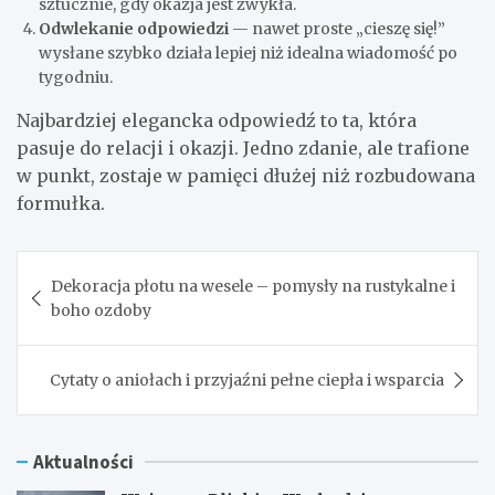
sztucznie, gdy okazja jest zwykła.
Odwlekanie odpowiedzi
— nawet proste „cieszę się!”
wysłane szybko działa lepiej niż idealna wiadomość po
tygodniu.
Najbardziej elegancka odpowiedź to ta, która
pasuje do relacji i okazji. Jedno zdanie, ale trafione
w punkt, zostaje w pamięci dłużej niż rozbudowana
formułka.
Nawigacja
Dekoracja płotu na wesele – pomysły na rustykalne i
wpisu
boho ozdoby
Cytaty o aniołach i przyjaźni pełne ciepła i wsparcia
Aktualności