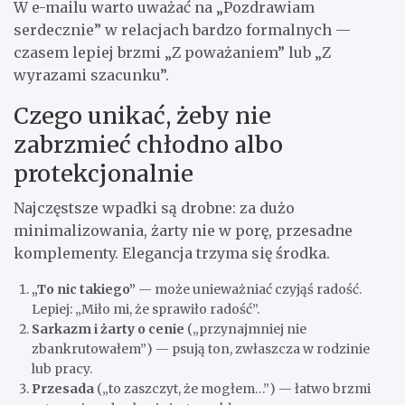
W e-mailu warto uważać na „Pozdrawiam
serdecznie” w relacjach bardzo formalnych —
czasem lepiej brzmi „Z poważaniem” lub „Z
wyrazami szacunku”.
Czego unikać, żeby nie
zabrzmieć chłodno albo
protekcjonalnie
Najczęstsze wpadki są drobne: za dużo
minimalizowania, żarty nie w porę, przesadne
komplementy. Elegancja trzyma się środka.
„To nic takiego”
— może unieważniać czyjąś radość.
Lepiej: „Miło mi, że sprawiło radość”.
Sarkazm i żarty o cenie
(„przynajmniej nie
zbankrutowałem”) — psują ton, zwłaszcza w rodzinie
lub pracy.
Przesada
(„to zaszczyt, że mogłem…”) — łatwo brzmi