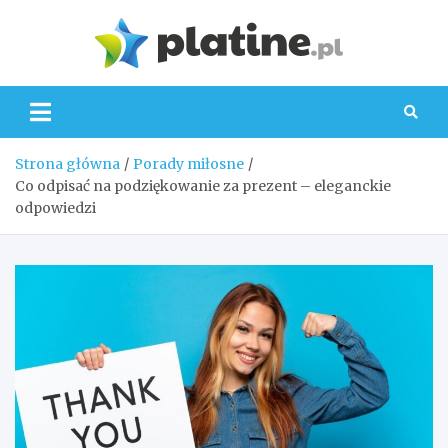
Skip
to
Platin
content
Strona główna
Porady miłosne
Co odpisać na podziękowanie za prezent – eleganckie
odpowiedzi