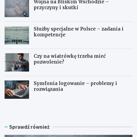
Wojna na Bliskim Wschodzie –
przyczyny i skutki
Służby specjalne w Polsce – zadania i
kompetencje
Czy na wiatrówkę trzeba mieć
pozwolenie?
Symfonia logowanie – problemy i
rozwiązania
W
S
o
ł
j
u
n
ż
a
b
Sprawdź również
n
y
a
s