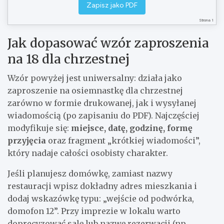
Wygenerowano: 20 kwietnia 2026
Zapisz jako PDF
Strona 1
Jak dopasować wzór zaproszenia
na 18 dla chrzestnej
Wzór powyżej jest uniwersalny: działa jako
zaproszenie na osiemnastkę dla chrzestnej
zarówno w formie drukowanej, jak i wysyłanej
wiadomością (po zapisaniu do PDF). Najczęściej
modyfikuje się:
miejsce, datę, godzinę, formę
przyjęcia
oraz fragment „krótkiej wiadomości”,
który nadaje całości osobisty charakter.
Jeśli planujesz domówkę, zamiast nazwy
restauracji wpisz dokładny adres mieszkania i
dodaj wskazówkę typu: „wejście od podwórka,
domofon 12”. Przy imprezie w lokalu warto
doprecyzować salę lub nazwę rezerwacji (np.