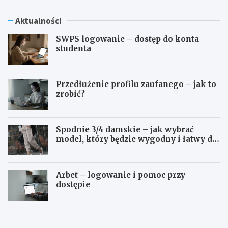
Aktualności
SWPS logowanie – dostęp do konta
studenta
Przedłużenie profilu zaufanego – jak to
zrobić?
Spodnie 3/4 damskie – jak wybrać
model, który będzie wygodny i łatwy do
stylizowania?
Arbet – logowanie i pomoc przy
dostępie
S
P
W
r
P
z