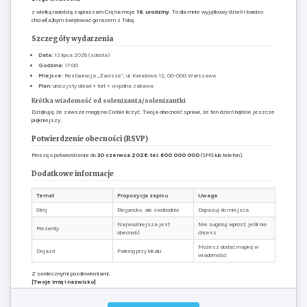
z wielką radością zapraszam Cię na moje
18. urodziny
. To dla mnie wyjątkowy dzień i bardzo
chciał(a)bym świętować go razem z Tobą.
Szczegóły wydarzenia
Data:
12 lipca 2026 (sobota)
Godzina:
17:00
Miejsce:
Restauracja „Zacisze”, ul. Kwiatowa 12, 00-000 Warszawa
Plan:
uroczysty obiad + tort + wspólna zabawa
Krótka wiadomość od solenizanta/solenizantki
Dziękuję, że zawsze mogę na Ciebie liczyć. Twoja obecność sprawi, że ten dzień będzie jeszcze
piękniejszy.
Potwierdzenie obecności (RSVP)
Proszę o potwierdzenie do
30 czerwca 2026
:
tel. 600 000 000
(SMS lub telefon).
Dodatkowe informacje
Temat
Propozycja zapisu
Uwaga
Strój
Elegancko, ale swobodnie
Dopasuj do miejsca
Najważniejsza jest
Nie sugeruj wprost, jeśli nie
Prezenty
obecność
chcesz
Możesz dodać mapkę w
Dojazd
Parking przy lokalu
wiadomości
Z serdecznymi pozdrowieniami,
[Twoje imię i nazwisko]