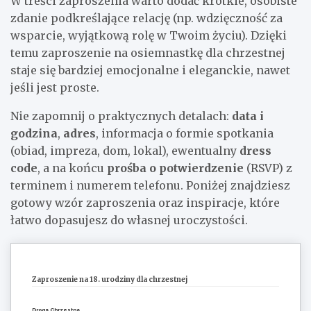
W treści zaproszenia warto dodać krótkie, osobiste
zdanie podkreślające relację (np. wdzięczność za
wsparcie, wyjątkową rolę w Twoim życiu). Dzięki
temu zaproszenie na osiemnastkę dla chrzestnej
staje się bardziej emocjonalne i eleganckie, nawet
jeśli jest proste.
Nie zapomnij o praktycznych detalach:
data i
godzina
,
adres
, informacja o formie spotkania
(obiad, impreza, dom, lokal), ewentualny
dress
code
, a na końcu
prośba o potwierdzenie
(RSVP) z
terminem i numerem telefonu. Poniżej znajdziesz
gotowy wzór zaproszenia oraz inspiracje, które
łatwo dopasujesz do własnej uroczystości.
Zaproszenie na 18. urodziny dla chrzestnej
Droga Chrzestna,