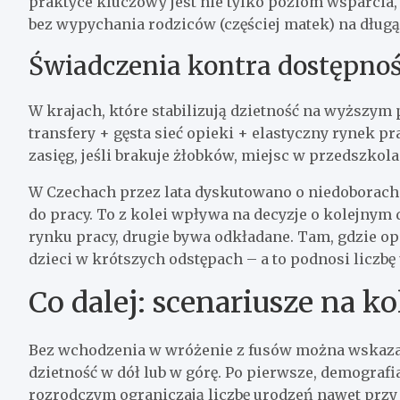
praktyce kluczowy jest nie tylko poziom wsparcia, 
bez wypychania rodziców (częściej matek) na dług
Świadczenia kontra dostępnoś
W krajach, które stabilizują dzietność na wyższ
transfery + gęsta sieć opieki + elastyczny rynek p
zasięg, jeśli brakuje żłobków, miejsc w przedszko
W Czechach przez lata dyskutowano o niedoborach 
do pracy. To z kolei wpływa na decyzje o kolejnym 
rynku pracy, drugie bywa odkładane. Tam, gdzie opi
dzieci w krótszych odstępach – a to podnosi liczb
Co dalej: scenariusze na ko
Bez wchodzenia w wróżenie z fusów można wskazać
dzietność w dół lub w górę. Po pierwsze, demografi
rozrodczym ograniczają liczbę urodzeń nawet przy