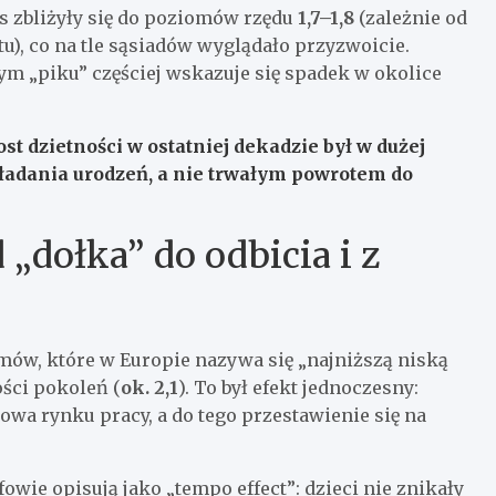
s zbliżyły się do poziomów rzędu
1,7–1,8
(zależnie od
u), co na tle sąsiadów wyglądało przyzwoicie.
ym „piku” częściej wskazuje się spadek w okolice
st dzietności w ostatniej dekadzie był w dużej
adania urodzeń, a nie trwałym powrotem do
„dołka” do odbicia i z
mów, które w Europie nazywa się „najniższą niską
ości pokoleń (
ok. 2,1
). To był efekt jednoczesny:
wa rynku pracy, a do tego przestawienie się na
owie opisują jako „tempo effect”: dzieci nie znikały