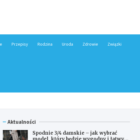
e.pl
e
Przepisy
Rodzina
Uroda
Zdrowie
Związki
Aktualności
Spodnie 3/4 damskie – jak wybrać
model, który będzie wygodny i łatwy