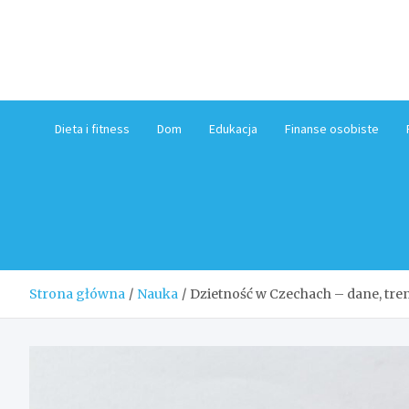
Skip
to
content
Dieta i fitness
Dom
Edukacja
Finanse osobiste
Strona główna
Nauka
Dzietność w Czechach – dane, tre