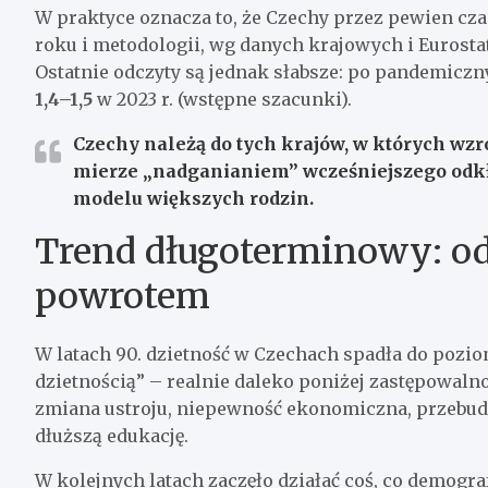
W praktyce oznacza to, że Czechy przez pewien cza
roku i metodologii, wg danych krajowych i Eurostat
Ostatnie odczyty są jednak słabsze: po pandemiczn
1,4–1,5
w 2023 r. (wstępne szacunki).
Czechy należą do tych krajów, w których wzro
mierze „nadganianiem” wcześniejszego odkł
modelu większych rodzin.
Trend długoterminowy: od 
powrotem
W latach 90. dzietność w Czechach spadła do pozio
dzietnością” – realnie daleko poniżej zastępowaln
zmiana ustroju, niepewność ekonomiczna, przebudo
dłuższą edukację.
W kolejnych latach zaczęło działać coś, co demograf