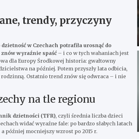
ane, trendy, przyczyny
 dzietność w Czechach potrafiła urosnąć do
m znów wyraźnie spaść
– i co w tych wahaniach jest
powa dla Europy Środkowej historia: gwałtowny
zicielstwa na później. Potem przyszły lata odbicia,
rodzinną. Ostatnio trend znów się odwraca – i nie
zechy na tle regionu
nik dzietności (TFR)
, czyli średnia liczba dzieci
echach widać wyraźne fale: po bardzo słabych latach
 a później mocniejszy wzrost po 2015 r.