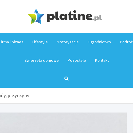
Platin
Firma i biznes
Lifestyle
Motoryzacja
Ogrodnictwo
Podróż
Zwierzęta domowe
Pozostałe
Kontakt
ndy, przyczyny