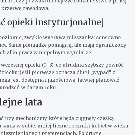
ale to, czy pozwala ono łączyć rodzicielstwo z pracą
ą przerwę zawodową.
ć opieki instytucjonalnej
ym poziomie, zwykle wygrywa mieszanka: sensowne
racy. Same pieniądze pomagają, ale mają ograniczony
lach albo pracy w niepełnym wymiarze.
wczesnej opieki (0–3), co utrudnia szybszy powrót
dziecku: jeśli pierwsze oznacza długi „wypad” z
eka jest dostępna i jakościowa, łatwiej planować
ę urodzeń w danym roku.
lejne lata
 trzy mechanizmy, które będą ciągnęły czeską
a sama w sobie: mniej liczne roczniki kobiet w wieku
 niezmienionych preferencjach. Po drugie,