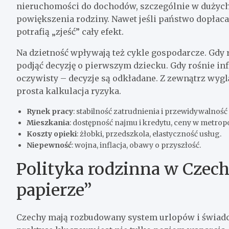
nieruchomości do dochodów, szczególnie w dużych 
powiększenia rodziny. Nawet jeśli państwo dopłaca 
potrafią „zjeść” cały efekt.
Na dzietność wpływają też cykle gospodarcze. Gdy re
podjąć decyzję o pierwszym dziecku. Gdy rośnie infla
oczywisty – decyzje są odkładane. Z zewnątrz wygląd
prosta kalkulacja ryzyka.
Rynek pracy
: stabilność zatrudnienia i przewidywalnoś
Mieszkania
: dostępność najmu i kredytu, ceny w metropo
Koszty opieki
: żłobki, przedszkola, elastyczność usług.
Niepewność
: wojna, inflacja, obawy o przyszłość.
Polityka rodzinna w Czechac
papierze”
Czechy mają rozbudowany system urlopów i świadc