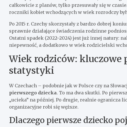
całkowicie z planów, tylko przesuwały się w czasie.
roczniki kobiet wchodzących w wiek rozrodczy były
Po 2015 r. Czechy skorzystały z bardzo dobrej koniu
sprawnie działające świadczenia rodzinne podnios
Ostatni spadek (2022–2024) jest już innej natury: n
niepewność, a dodatkowo w wiek rodzicielski wcho
Wiek rodziców: kluczowe p
statystyki
W Czechach – podobnie jak w Polsce czy na Słowac
pierwszego dziecka
. To ma dwa skutki. Po pierws
„ucieka” na później. Po drugie, realnie ogranicza li
organizacyjne robi się węższe.
Dlaczego pierwsze dziecko poj