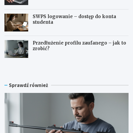
SWPS logowanie – dostęp do konta
studenta
Przedłużenie profilu zaufanego – jak to
zrobić?
C
S
z
y
y
m
n
f
a
o
Sprawdź również
w
n
i
i
a
a
t
l
r
o
ó
g
w
o
k
w
ę
a