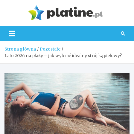
Skip
to
Platin
content
Strona główna
Pozostałe
Lato 2026 na plaży – jak wybrać idealny strój kąpielowy?