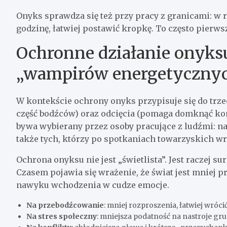
Onyks sprawdza się też przy pracy z granicami: w r
godzinę, łatwiej postawić kropkę. To często pierws
Ochronne działanie onyksu: 
„wampirów energetyczny
W kontekście ochrony onyks przypisuje się do trzech
część bodźców) oraz odcięcia (pomaga domknąć kont
bywa wybierany przez osoby pracujące z ludźmi: n
także tych, którzy po spotkaniach towarzyskich w
Ochrona onyksu nie jest „świetlista”. Jest raczej s
Czasem pojawia się wrażenie, że świat jest mniej p
nawyku wchodzenia w cudze emocje.
Na przebodźcowanie
: mniej rozproszenia, łatwiej wróci
Na stres społeczny
: mniejsza podatność na nastroje gru