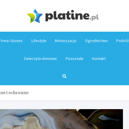
Platin
Firma i biznes
Lifestyle
Motoryzacja
Ogrodnictwo
Podróż
Zwierzęta domowe
Pozostałe
Kontakt
ne i ochronne