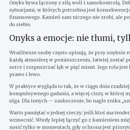
Onyks bywa łączony z siłą woli i samokontrolą. Do
sytuacjami, w których potrzebna jest konsekwencja
finansowego. Kamień sam niczego nie zrobi, ale pot
do siebie.
Onyks a emocje: nie tłumi, t
Wrażliwsze osoby często opisują, że przy onyksie e
każdą atmosferę w pomieszczeniu, łatwiej zostać p
serce i rozpuszczać lęk w pięć minut. Jego rola jes
prawo i lewo.
W praktyce wygląda to tak, że w ciągu dnia rzadziej
kompulsywnego gadania, a więcej ciszy, w której m
ulga. Dla innych — zaskoczenie, bo nagle znika „szu
Warto pamiętać o jednej rzeczy: jeśli ktoś ma tende
wzmocnić. Wtedy lepiej łączyć go z kamieniem mi
nosić tylko w momentach, gdy ochrona jest prioryt