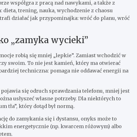
brze współgra z pracą nad nawykami, a także z
: dieta, trening, nauka, wychodzenie z chaosu
rafi działać jak przypominajka: wróć do planu, wróć
ylko „zamyka wycieki”
mocje robią się mniej „lepkie”. Zamiast wchodzić w
rzy swoim. To nie jest kamień, który ma otwierać
t bardziej techniczna: pomaga nie oddawać energii na
 pojawia się odruch sprawdzania telefonu, mniej jest
ożna usłyszeć własne potrzeby. Dla niektórych to
m tła”, który dotąd był normą.
ncję do zamykania się i dystansu, onyks może to
ękkim energetycznie (np. kwarcem różowym) albo
etem.