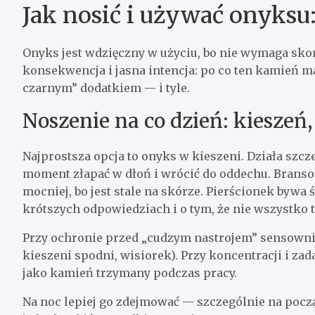
Jak nosić i używać onyksu
Onyks jest wdzięczny w użyciu, bo nie wymaga sko
konsekwencja i jasna intencja: po co ten kamień m
czarnym” dodatkiem — i tyle.
Noszenie na co dzień: kieszeń,
Najprostsza opcja to onyks w kieszeni. Działa szcz
moment złapać w dłoń i wrócić do oddechu. Bransole
mocniej, bo jest stale na skórze. Pierścionek byw
krótszych odpowiedziach i o tym, że nie wszystko 
Przy ochronie przed „cudzym nastrojem” sensownie 
kieszeni spodni, wisiorek). Przy koncentracji i zad
jako kamień trzymany podczas pracy.
Na noc lepiej go zdejmować — szczególnie na począ