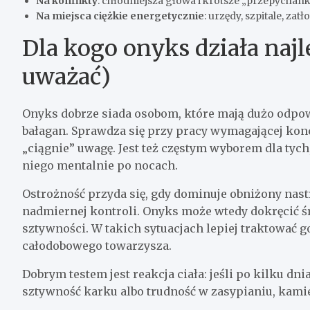
Na konflikty
: chłodniejsza głowa i krótsze „przepychanki
Na miejsca ciężkie energetycznie
: urzędy, szpitale, zat
Dla kogo onyks działa najl
uważać)
Onyks dobrze siada osobom, które mają dużo odpow
bałagan. Sprawdza się przy pracy wymagającej konc
„ciągnie” uwagę. Jest też częstym wyborem dla tych,
niego mentalnie po nocach.
Ostrożność przyda się, gdy dominuje obniżony nast
nadmiernej kontroli. Onyks może wtedy dokręcić śru
sztywności. W takich sytuacjach lepiej traktować g
całodobowego towarzysza.
Dobrym testem jest reakcja ciała: jeśli po kilku dn
sztywność karku albo trudność w zasypianiu, kami