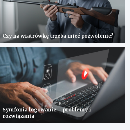
Czy na wiatrówkę trzeba mieć pozwolenie?
Symfonia logowanie – problemy i
rozwiązania