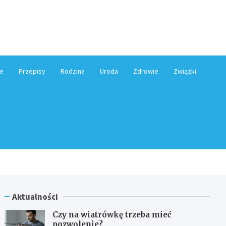
e.pl
e
Przepisy
Rodzina
Uroda
Zdrowie
Związki
Aktualności
Czy na wiatrówkę trzeba mieć
pozwolenie?