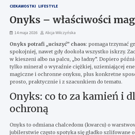
CIEKAWOSTKI
LIFESTYLE
Onyks – właściwości mag
14 maja 2026
Alicja Wilczyńska
Onyks potrafi „uciszyć” chaos
: pomaga trzymać gr
spokojniej, nawet gdy dookoła wszystko iskrzy. Z
w kieszeni albo na palcu, „bo ładny”. Dopiero późnie
tylko minerał o wyraźnie ciężkiej, uziemiającej ene
magiczne i ochronne onyksu, plus konkretne sposob
prosto, praktycznie i z szacunkiem do tematu.
Onyks: co to za kamień i d
ochroną
Onyks to odmiana chalcedonu (kwarcu) o warstwowej
jubilerstwie często spotyka się gładko szlifowane 