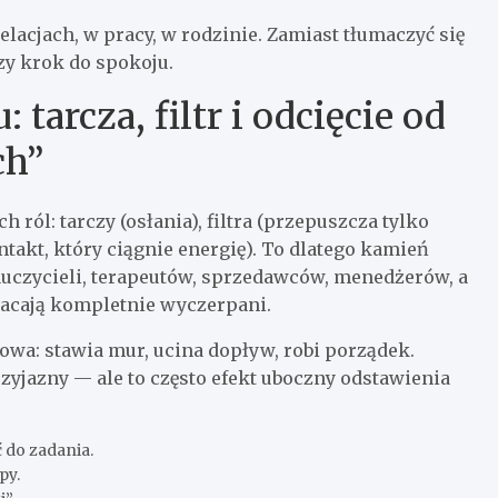
elacjach, w pracy, w rodzinie. Zamiast tłumaczyć się
zy krok do spokoju.
tarcza, filtr i odcięcie od
ch”
 ról: tarczy (osłania), filtra (przepuszcza tylko
akt, który ciągnie energię). To dlatego kamień
auczycieli, terapeutów, sprzedawców, menedżerów, a
racają kompletnie wyczerpani.
urowa: stawia mur, ucina dopływ, robi porządek.
rzyjazny — ale to często efekt uboczny odstawienia
ć do zadania.
py.