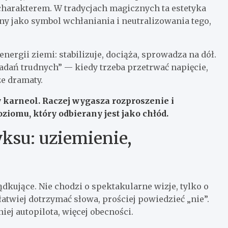
charakterem. W tradycjach magicznych ta estetyka
y jako symbol wchłaniania i neutralizowania tego,
ergii ziemi: stabilizuje, dociąża, sprowadza na dół.
zadań trudnych” — kiedy trzeba przetrwać napięcie,
e dramaty.
y karneol.
Raczej wygasza rozproszenie i
iomu, który odbierany jest jako chłód.
ksu: uziemienie,
ądkujące. Nie chodzi o spektakularne wizje, tylko o
łatwiej dotrzymać słowa, prościej powiedzieć „nie”.
iej autopilota, więcej obecności.