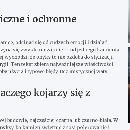
iczne i ochronne
anice, odcinać się od cudzych emocji i działać
aczyna się zwykle niewinnie — od jednego kamienia
j wychodzi, że onyks to nie ozdoba do stylizacji,
rgii. Ten tekst zbiera najważniejsze właściwości
y użycia i typowe błędy. Bez mistycznej waty:
laczego kojarzy się z
 budowie, najczęściej czarna lub czarno-biała. W
onyksy, bo kamień świetnie znosi polerowanie i