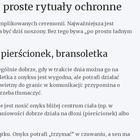
: proste rytuały ochronne
mplikowanych ceremonii. Najważniejsza jest
a być dziś noszony. Bez tego bywa „po prostu ładnym
 pierścionek, bransoletka
ególnie dobrze, gdy w trakcie dnia można go na
tka z onyksu jest wygodna, ale potrafi działać
a świetny do granic w komunikacji: przypomina o
trzeba tłumaczyć.
jest nosić onyks bliżej centrum ciała (np. w
aniowości dobrze działa na dłoni (pierścionek) albo
tku. Onyks potrafi „trzymać” w czuwaniu, a sen ma