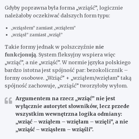
Gdyby poprawna była forma „wziąść”, logicznie
należałoby oczekiwać dalszych form typu:
„wziąsłem” zamiast „wziąłem”
„wziąsł” zamiast „wziął”
Takie formy jednak w polszczyźnie
nie
funkcjonują
. System fleksyjny wspiera więc
„wziąć”, a nie „wziąść”. W normie języka polskiego
bardzo istotna jest spójność par: bezokolicznik –
formy osobowe. „Wziąć” + „wziąłem/wzięłam” taką
spójność zachowuje, „wziąść” tworzyłoby wyłom.
Argumentem na rzecz „wziąć” nie jest
wyłącznie autorytet słowników, lecz przede
wszystkim wewnętrzna logika odmiany:
„wziąć – wziąłem – wzięłam – wzięli”, a nie
„wziąść – wziąsłem – wziąśli”.