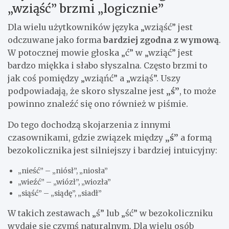
„wziąść” brzmi „logicznie”
Dla wielu użytkowników języka „wziąść” jest
odczuwane jako forma
bardziej zgodna z wymową
.
W potocznej mowie głoska „ć” w „wziąć” jest
bardzo miękka i słabo słyszalna. Często brzmi to
jak coś pomiędzy „wziąńć” a „wziąś”. Uszy
podpowiadają, że skoro słyszalne jest
„ś”
, to może
powinno znaleźć się ono również w piśmie.
Do tego dochodzą skojarzenia z innymi
czasownikami, gdzie związek między
„ś”
a formą
bezokolicznika jest silniejszy i bardziej intuicyjny:
„nieść” – „niósł”, „niosła”
„wieźć” – „wiózł”, „wiozła”
„siąść” – „siądę”, „siadł”
W takich zestawach „ś” lub „ść” w bezokoliczniku
wydaje się czymś naturalnym. Dla wielu osób