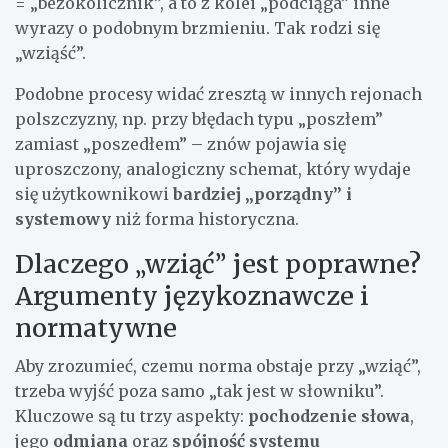
= „bezokolicznik”, a to z kolei „podciąga” inne
wyrazy o podobnym brzmieniu. Tak rodzi się
„wziąść”.
Podobne procesy widać zresztą w innych rejonach
polszczyzny, np. przy błędach typu „poszłem”
zamiast „poszedłem” – znów pojawia się
uproszczony, analogiczny schemat, który wydaje
się użytkownikowi
bardziej „porządny” i
systemowy
niż forma historyczna.
Dlaczego „wziąć” jest poprawne?
Argumenty językoznawcze i
normatywne
Aby zrozumieć, czemu norma obstaje przy „wziąć”,
trzeba wyjść poza samo „tak jest w słowniku”.
Kluczowe są tu trzy aspekty:
pochodzenie słowa
,
jego
odmiana
oraz
spójność systemu