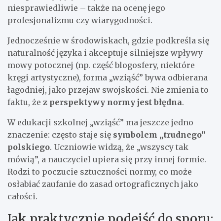
niesprawiedliwie – także na ocenę jego
profesjonalizmu czy wiarygodności.
Jednocześnie w środowiskach, gdzie podkreśla się
naturalność języka i akceptuje silniejsze wpływy
mowy potocznej (np. część blogosfery, niektóre
kręgi artystyczne), forma „wziąść” bywa odbierana
łagodniej, jako przejaw swojskości. Nie zmienia to
faktu, że
z perspektywy normy jest błędna
.
W edukacji szkolnej „wziąść” ma jeszcze jedno
znaczenie: często staje się
symbolem „trudnego”
polskiego
. Uczniowie widzą, że „wszyscy tak
mówią”, a nauczyciel upiera się przy innej formie.
Rodzi to poczucie sztuczności normy, co może
osłabiać zaufanie do zasad ortograficznych jako
całości.
Jak praktycznie podejść do sporu: