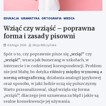
EDUKACJA
GRAMATYKA
ORTOGRAFIA
WIEDZA
Wziąć czy wziąść – poprawna
forma i zasady pisowni
6 lutego 2026
Alicja Wilczyńska
Spór o to, czy poprawnie pisze się
„wziąć”
czy
„wziąść”
, wraca jak bumerang w szkołach, w
internecie i w codziennej korespondencji. Problem
nie jest błahy, bo dotyka
różnicy między wymową a
normą ortograficzną
, działania analogii językowej
oraz sposobu, w jaki ludzie uczą się polszczyzny.
Warto przeanalizować, skąd wzięła się forma
„wziąść”, dlaczego jest uznawana za błąd i jakie są
realne konsekwencje jej używania.