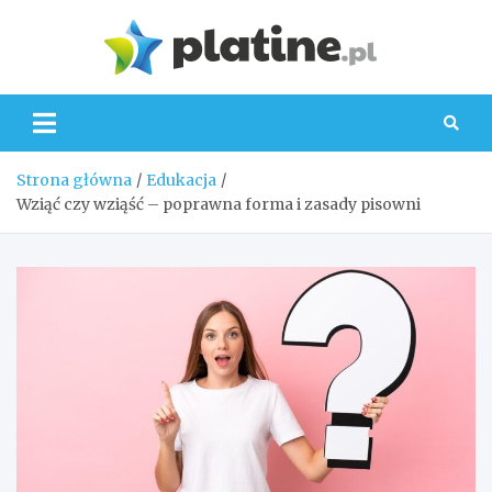
Skip
to
Platin
content
Strona główna
Edukacja
Wziąć czy wziąść – poprawna forma i zasady pisowni