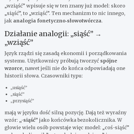
„wziąść” wpisuje się w ten znany już model: skoro
„siąść”, to „wziąść”. Ten mechanizm to nic innego,
jak
analogia fonetyczno‑słowotwórcza
.
Działanie analogii: „siąść” →
„wziąść”
Język rządzi się zasadą ekonomii i porządkowania
systemu. Użytkownicy próbują tworzyć
spójne
wzorce
, nawet jeśli nie do końca odpowiadają one
historii słowa. Czasowniki typu:
„usiąść”
„siąść”
„przysiąść”
mają w języku dość silną pozycję. Dają też wyraźny
wzór:
„-siąść”
jako końcówka bezokolicznika. W
głowie wielu osób powstaje więc model: „coś-siąść”