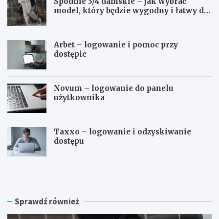
Spodnie 3/4 damskie – jak wybrać
model, który będzie wygodny i łatwy do
stylizowania?
Arbet – logowanie i pomoc przy
dostępie
Novum – logowanie do panelu
użytkownika
Taxxo – logowanie i odzyskiwanie
dostępu
S
A
p
r
o
b
d
e
n
t
Sprawdź również
i
–
e
l