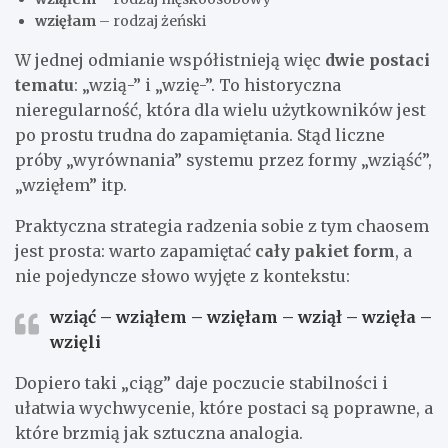
wzięłam
– rodzaj żeński
W jednej odmianie współistnieją więc
dwie postaci
tematu
: „wzią-” i „wzię-”. To historyczna
nieregularność, która dla wielu użytkowników jest
po prostu trudna do zapamiętania. Stąd liczne
próby „wyrównania” systemu przez formy „wziąść”,
„wzięłem” itp.
Praktyczna strategia radzenia sobie z tym chaosem
jest prosta: warto zapamiętać
cały pakiet form
, a
nie pojedyncze słowo wyjęte z kontekstu:
wziąć – wziąłem – wzięłam – wziął – wzięła –
wzięli
Dopiero taki „ciąg” daje poczucie stabilności i
ułatwia wychwycenie, które postaci są poprawne, a
które brzmią jak sztuczna analogia.