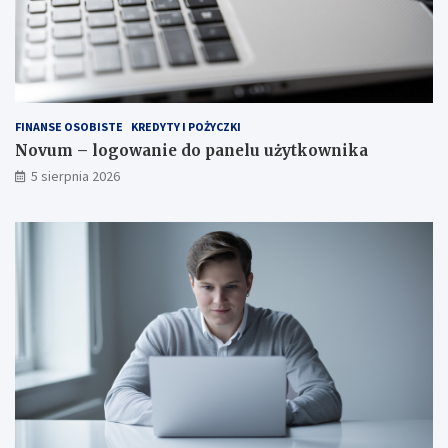
w
y
d
o
s
t
FINANSE OSOBISTE
KREDYTY I POŻYCZKI
y
Novum – logowanie do panelu użytkownika
l
i
5 sierpnia 2026
z
o
w
a
n
i
a
?