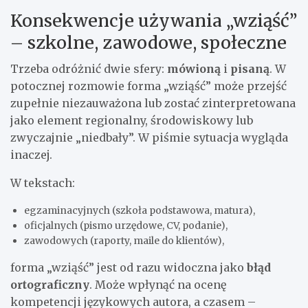
Konsekwencje używania „wziąść”
– szkolne, zawodowe, społeczne
Trzeba odróżnić dwie sfery:
mówioną
i
pisaną
. W
potocznej rozmowie forma „wziąść” może przejść
zupełnie niezauważona lub zostać zinterpretowana
jako element regionalny, środowiskowy lub
zwyczajnie „niedbały”. W piśmie sytuacja wygląda
inaczej.
W tekstach:
egzaminacyjnych (szkoła podstawowa, matura),
oficjalnych (pismo urzędowe, CV, podanie),
zawodowych (raporty, maile do klientów),
forma „wziąść” jest od razu widoczna jako
błąd
ortograficzny
. Może wpłynąć na ocenę
kompetencji językowych autora, a czasem –