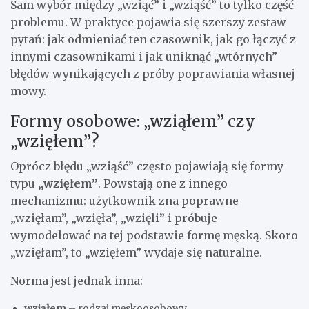
Sam wybór między „wziąć” i „wziąść” to tylko część
problemu. W praktyce pojawia się szerszy zestaw
pytań: jak odmieniać ten czasownik, jak go łączyć z
innymi czasownikami i jak uniknąć „wtórnych”
błędów wynikających z próby poprawiania własnej
mowy.
Formy osobowe: „wziąłem” czy
„wzięłem”?
Oprócz błędu „wziąść” często pojawiają się formy
typu
„wzięłem”
. Powstają one z innego
mechanizmu: użytkownik zna poprawne
„wzięłam”, „wzięła”, „wzięli” i próbuje
wymodelować na tej podstawie formę męską. Skoro
„wzięłam”, to „wzięłem” wydaje się naturalne.
Norma jest jednak inna:
wziąłem
– rodzaj męskoosobowy