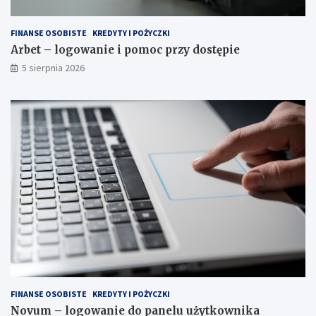
s
t
FINANSE OSOBISTE
KREDYTY I POŻYCZKI
y
Arbet – logowanie i pomoc przy dostępie
l
i
5 sierpnia 2026
z
o
w
a
n
i
a
?
FINANSE OSOBISTE
KREDYTY I POŻYCZKI
Novum – logowanie do panelu użytkownika