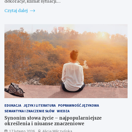
dekoracje, klimat sytuacji.…
Czytaj dalej
EDUKACJA
JĘZYK I LITERATURA
POPRAWNOŚĆ JĘZYKOWA
SEMANTYKA I ZNACZENIE SŁÓW
WIEDZA
Synonim słowa życie – najpopularniejsze
określenia i niuanse znaczeniowe
17 lutego 2026
Alicja Wilczyńska