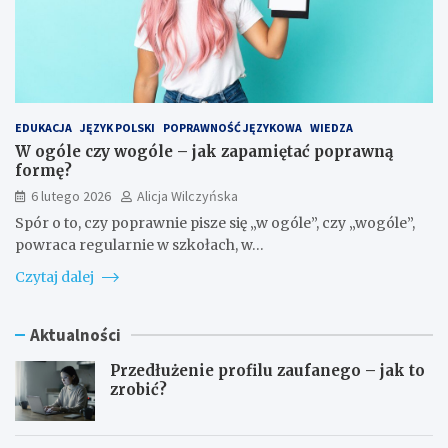
EDUKACJA
JĘZYK POLSKI
POPRAWNOŚĆ JĘZYKOWA
WIEDZA
W ogóle czy wogóle – jak zapamiętać poprawną
formę?
6 lutego 2026
Alicja Wilczyńska
Spór o to, czy poprawnie pisze się „w ogóle”, czy „wogóle”,
powraca regularnie w szkołach, w…
Czytaj dalej
Aktualności
Przedłużenie profilu zaufanego – jak to
zrobić?