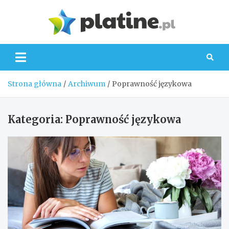
Skip
to
Platin
content
Strona główna
Archiwum
Poprawność językowa
Kategoria:
Poprawność językowa