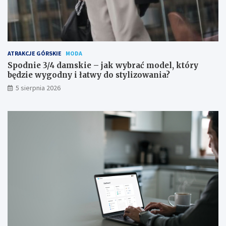
r
ó
o
r
b
y
i
b
ć
ę
?
d
ATRAKCJE GÓRSKIE
MODA
z
Spodnie 3/4 damskie – jak wybrać model, który
i
będzie wygodny i łatwy do stylizowania?
e
5 sierpnia 2026
w
y
g
o
d
n
y
i
ł
a
t
w
y
d
o