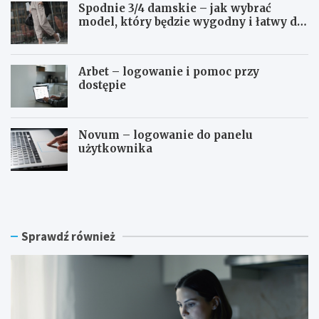
Spodnie 3/4 damskie – jak wybrać
model, który będzie wygodny i łatwy do
stylizowania?
Arbet – logowanie i pomoc przy
dostępie
Novum – logowanie do panelu
użytkownika
P
S
r
p
z
o
e
d
d
n
Sprawdź również
ł
i
u
e
ż
3
e
/
n
4
i
d
e
a