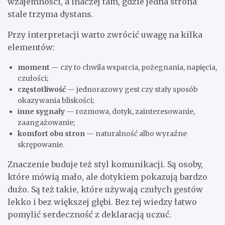
wzajemności, a inaczej tam, gdzie jedna strona
stale trzyma dystans.
Przy interpretacji warto zwrócić uwagę na kilka
elementów:
moment
— czy to chwila wsparcia, pożegnania, napięcia,
czułości;
częstotliwość
— jednorazowy gest czy stały sposób
okazywania bliskości;
inne sygnały
— rozmowa, dotyk, zainteresowanie,
zaangażowanie;
komfort obu stron
— naturalność albo wyraźne
skrępowanie.
Znaczenie buduje też styl komunikacji. Są osoby,
które mówią mało, ale dotykiem pokazują bardzo
dużo. Są też takie, które używają czułych gestów
lekko i bez większej głębi. Bez tej wiedzy łatwo
pomylić serdeczność z deklaracją uczuć.