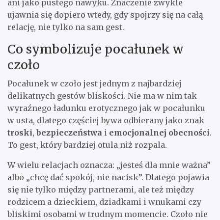
ani jako pustego nawyku. Znaczenie zwykle
ujawnia się dopiero wtedy, gdy spojrzy się na całą
relację, nie tylko na sam gest.
Co symbolizuje pocałunek w
czoło
Pocałunek w czoło jest jednym z najbardziej
delikatnych gestów bliskości. Nie ma w nim tak
wyraźnego ładunku erotycznego jak w pocałunku
w usta, dlatego częściej bywa odbierany jako znak
troski
,
bezpieczeństwa
i
emocjonalnej obecności
.
To gest, który bardziej otula niż rozpala.
W wielu relacjach oznacza: „jesteś dla mnie ważna”
albo „chcę dać spokój, nie nacisk”. Dlatego pojawia
się nie tylko między partnerami, ale też między
rodzicem a dzieckiem, dziadkami i wnukami czy
bliskimi osobami w trudnym momencie. Czoło nie