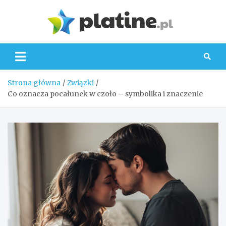
Skip
to
Platin
content
Strona główna
Związki
Co oznacza pocałunek w czoło – symbolika i znaczenie