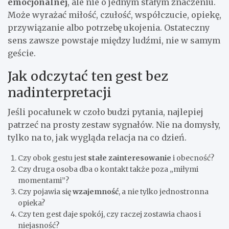
emocjonalnej
, ale nie o jednym stałym znaczeniu.
Może wyrażać miłość, czułość, współczucie, opiekę,
przywiązanie albo potrzebę ukojenia. Ostateczny
sens zawsze powstaje między ludźmi, nie w samym
geście.
Jak odczytać ten gest bez
nadinterpretacji
Jeśli pocałunek w czoło budzi pytania, najlepiej
patrzeć na prosty zestaw sygnałów. Nie na domysły,
tylko na to, jak wygląda relacja na co dzień.
Czy obok gestu jest
stałe zainteresowanie
i obecność?
Czy druga osoba dba o kontakt także poza „miłymi
momentami”?
Czy pojawia się
wzajemność
, a nie tylko jednostronna
opieka?
Czy ten gest daje spokój, czy raczej zostawia chaos i
niejasność?