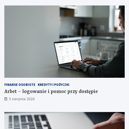
g
o
d
n
y
i
ł
a
t
w
y
d
o
s
t
FINANSE OSOBISTE
KREDYTY I POŻYCZKI
y
Arbet – logowanie i pomoc przy dostępie
l
i
5 sierpnia 2026
z
o
w
a
n