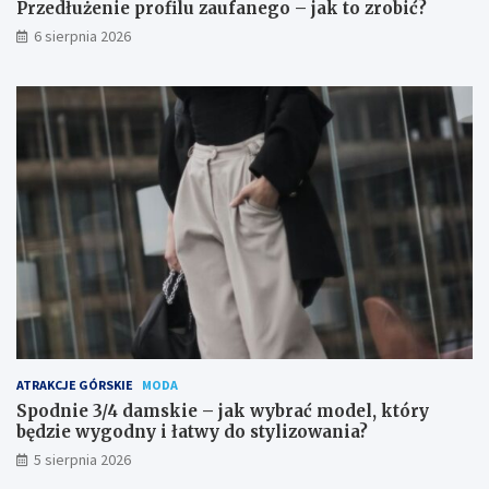
f
y
Przedłużenie profilu zaufanego – jak to zrobić?
a
b
6 sierpnia 2026
n
r
e
a
g
ć
o
m
–
o
j
d
a
e
k
l
t
,
o
k
z
t
r
ó
o
r
b
y
i
b
ć
ę
?
d
ATRAKCJE GÓRSKIE
MODA
z
Spodnie 3/4 damskie – jak wybrać model, który
i
będzie wygodny i łatwy do stylizowania?
e
5 sierpnia 2026
w
y