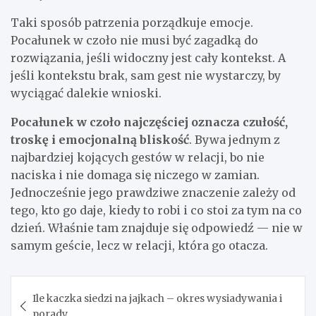
Taki sposób patrzenia porządkuje emocje.
Pocałunek w czoło nie musi być zagadką do
rozwiązania, jeśli widoczny jest cały kontekst. A
jeśli kontekstu brak, sam gest nie wystarczy, by
wyciągać dalekie wnioski.
Pocałunek w czoło najczęściej oznacza czułość,
troskę i emocjonalną bliskość
. Bywa jednym z
najbardziej kojących gestów w relacji, bo nie
naciska i nie domaga się niczego w zamian.
Jednocześnie jego prawdziwe znaczenie zależy od
tego, kto go daje, kiedy to robi i co stoi za tym na co
dzień. Właśnie tam znajduje się odpowiedź — nie w
samym geście, lecz w relacji, która go otacza.
Nawigacja
Ile kaczka siedzi na jajkach – okres wysiadywania i
wpisu
porady