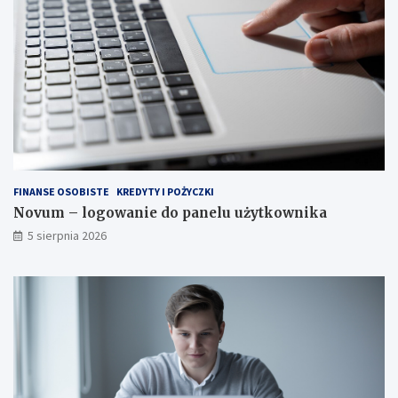
i
a
?
FINANSE OSOBISTE
KREDYTY I POŻYCZKI
Novum – logowanie do panelu użytkownika
5 sierpnia 2026