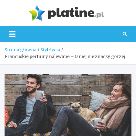
Skip
to
Platin
content
Strona główna
Styl życia
Francuskie perfumy nalewane – taniej nie znaczy gorzej