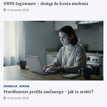
k
f
SWPS logowanie – dostęp do konta studenta
o
a
6 sierpnia 2026
n
n
t
e
a
g
s
o
t
–
u
j
d
a
e
k
n
t
t
o
a
z
r
o
b
i
ć
?
EDUKACJA
SZKOŁA
Przedłużenie profilu zaufanego – jak to zrobić?
6 sierpnia 2026