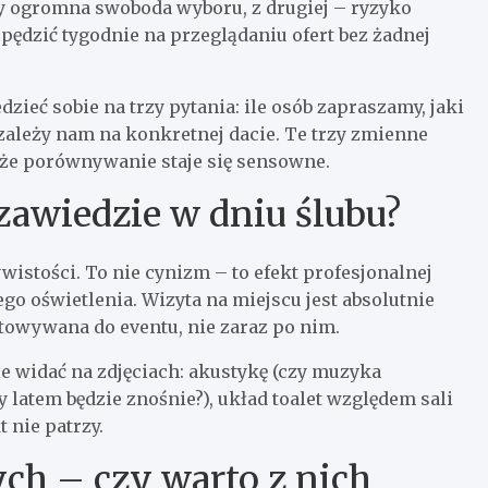
ony ogromna swoboda wyboru, z drugiej – ryzyko
spędzić tygodnie na przeglądaniu ofert bez żadnej
ieć sobie na trzy pytania: ile osób zapraszamy, jaki
 zależy nam na konkretnej dacie. Te trzy zmienne
, że porównywanie staje się sensowne.
 zawiedzie w dniu ślubu?
wistości. To nie cynizm – to efekt profesjonalnej
o oświetlenia. Wizyta na miejscu jest absolutnie
gotowywana do eventu, nie zaraz po nim.
ie widać na zdjęciach: akustykę (czy muzyka
zy latem będzie znośnie?), układ toalet względem sali
t nie patrzy.
ch – czy warto z nich