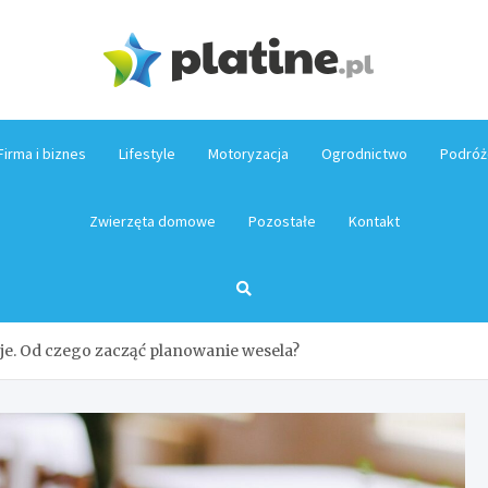
Platin
Firma i biznes
Lifestyle
Motoryzacja
Ogrodnictwo
Podróż
Zwierzęta domowe
Pozostałe
Kontakt
je. Od czego zacząć planowanie wesela?