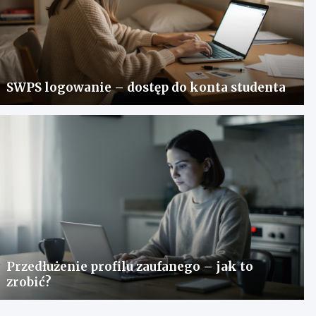
SWPS logowanie – dostęp do konta studenta
Przedłużenie profilu zaufanego – jak to
zrobić?