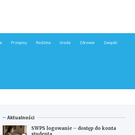
e.pl
e
Przepisy
Rodzina
Uroda
Zdrowie
Związki
Aktualności
SWPS logowanie – dostęp do konta
studenta