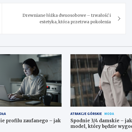
Drewniane łóżka dwuosobowe – trwałość i
estetyka, która przetrwa pokolenia
OŁA
ATRAKCJE GÓRSKIE
MODA
ie profilu zaufanego – jak
Spodnie 3/4 damskie – ja
model, który będzie wygo
do stylizowania?