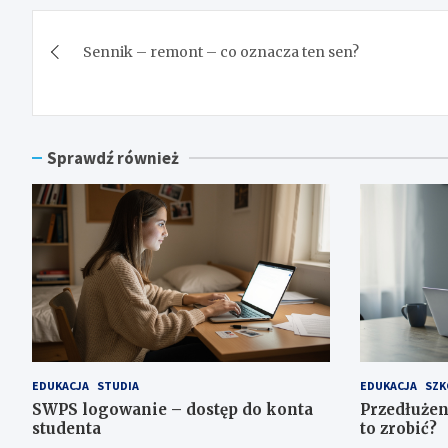
Nawigacja
Sennik – remont – co oznacza ten sen?
wpisu
Sprawdź również
EDUKACJA
STUDIA
EDUKACJA
SZK
SWPS logowanie – dostęp do konta
Przedłużen
studenta
to zrobić?