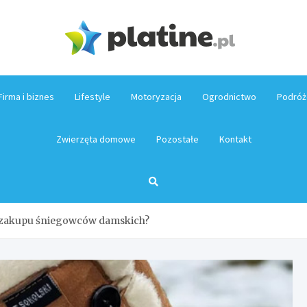
Platin
Firma i biznes
Lifestyle
Motoryzacja
Ogrodnictwo
Podróż
Zwierzęta domowe
Pozostałe
Kontakt
 zakupu śniegowców damskich?