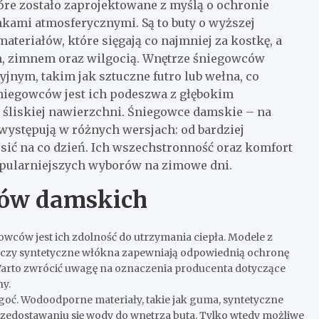
re zostało zaprojektowane z myślą o ochronie
kami atmosferycznymi. Są to buty o wyższej
eriałów, które sięgają co najmniej za kostkę, a
em, zimnem oraz wilgocią. Wnętrze śniegowców
yjnym, takim jak sztuczne futro lub wełna, co
iegowców jest ich podeszwa z głębokim
 śliskiej nawierzchni. Śniegowce damskie – na
występują w różnych wersjach: od bardziej
sić na co dzień. Ich wszechstronność oraz komfort
popularniejszych wyborów na zimowe dni.
ców damskich
owców jest ich zdolność do utrzymania ciepła. Modele z
a, czy syntetyczne włókna zapewniają odpowiednią ochronę
arto zwrócić uwagę na oznaczenia producenta dotyczące
ny.
ć. Wodoodporne materiały, takie jak guma, syntetyczne
rzedostawaniu się wody do wnętrza buta. Tylko wtedy możliwe