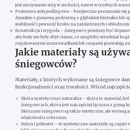
jest utrzymanie stóp w suchości, nawet w trudnych waru
Podeszwa antypoślizgowa – bezpieczne poruszanie się po
damskie z gumową podeszwą o głębokim bieżniku lub s
stabilność i pewność kroku na zaśnieżonych i oblodzon
Konstrukcja i wygoda – śniegowce powinny być dopasowa
aby buty nie były zbyt ciasne, co mogłoby utrudniać krąż
regulowanymi sznurowadłami lub rzepami pozwalają na
Jakie materiały są używ
śniegowców?
Materiały, z których wykonane są śniegowce dam
funkcjonalności oraz trwałości. Wśród najczęśc
Skóra syntetyczna i naturalna – skóra to materiał, kt
śniegowcach, skóra jest najczęściej łączona z gumą
Skórzane śniegowce są także estetyczne, ale wymaga
właściwości ochronne.
Nylon i poliester – te syntetyczne materiały są częs