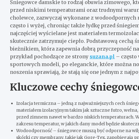
Śniegowce damskie to rodzaj obuwia zimowego, któ
przed niskimi temperaturami oraz trudnymi warun
cholewce, zazwyczaj wykonane z wodoodpornych mat
często i wyżej, chroniąc także łydkę przed śniegi
najczęściej wyścielane jest materiałem termoizolac
skutecznie zatrzymuje ciepło.
Podstawową cechą śn
bieżnikiem, która zapewnia dobrą przyczepność na
przykład pochodzące ze strony
suzana.pl
– często 
sportowych modeli, po eleganckie, które można no
noszenia sprawiają, że stają się one jednym z naj
Kluczowe cechy śniegow
Izolacja termiczna – jedną z najważniejszych cech śnieg
materiałem izolacyjnym takim jak sztuczne futro, wełn
przed zimnem nawet w bardzo niskich temperaturach. W
zakresu temperatur, w jakich dany model będzie skutecz
Wodoodporność – śniegowce muszą być odporne na wilgo
skórki czy membrany, takie jak Gore-Tex, zapobiegają p