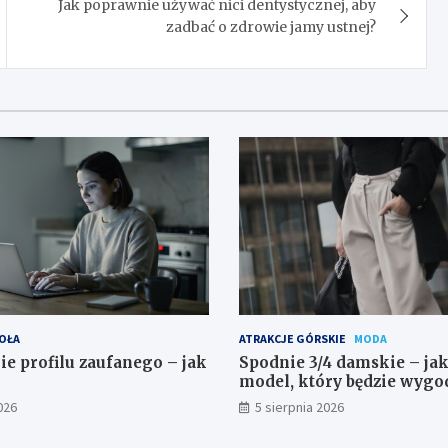
Jak poprawnie używać nici dentystycznej, aby
zadbać o zdrowie jamy ustnej?
OŁA
ATRAKCJE GÓRSKIE
MODA
ie profilu zaufanego – jak
Spodnie 3/4 damskie – ja
model, który będzie wygo
do stylizowania?
026
5 sierpnia 2026