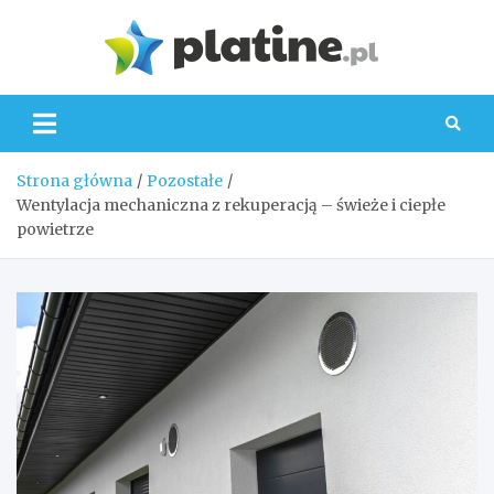
Skip
to
Platin
content
Strona główna
Pozostałe
Wentylacja mechaniczna z rekuperacją – świeże i ciepłe
powietrze