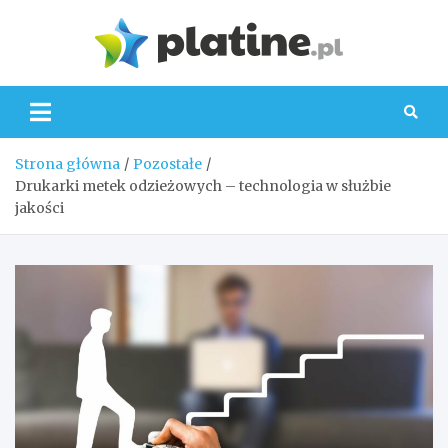
Skip
to
Platin
content
Strona główna
Pozostałe
Drukarki metek odzieżowych – technologia w służbie
jakości