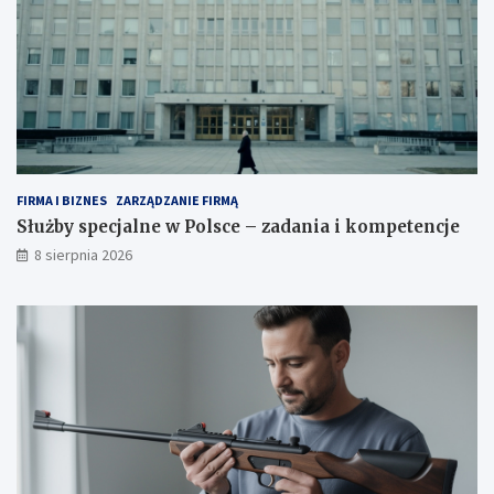
n
k
y
o
i
m
s
p
k
e
u
t
t
e
k
n
i
c
j
FIRMA I BIZNES
ZARZĄDZANIE FIRMĄ
e
Służby specjalne w Polsce – zadania i kompetencje
8 sierpnia 2026