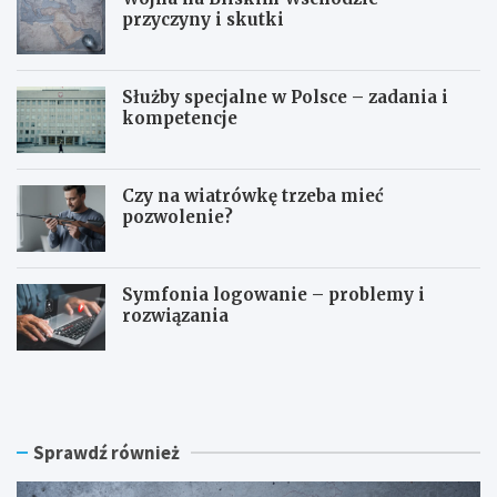
przyczyny i skutki
Służby specjalne w Polsce – zadania i
kompetencje
Czy na wiatrówkę trzeba mieć
pozwolenie?
Symfonia logowanie – problemy i
rozwiązania
W
S
o
ł
j
u
n
ż
a
b
Sprawdź również
n
y
a
s
B
p