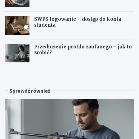
SWPS logowanie – dostęp do konta
studenta
Przedłużenie profilu zaufanego – jak to
zrobić?
C
S
z
y
y
m
n
f
a
o
Sprawdź również
w
n
i
i
a
a
t
l
r
o
ó
g
w
o
k
w
ę
a