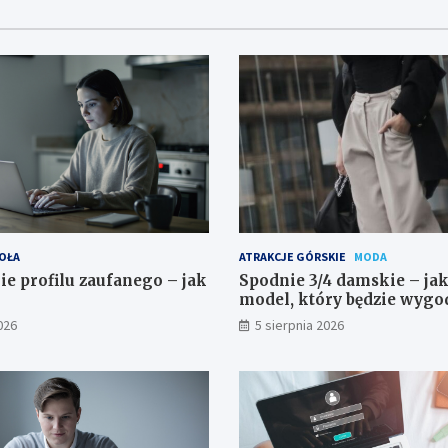
OŁA
ATRAKCJE GÓRSKIE
MODA
ie profilu zaufanego – jak
Spodnie 3/4 damskie – ja
model, który będzie wygo
do stylizowania?
026
5 sierpnia 2026