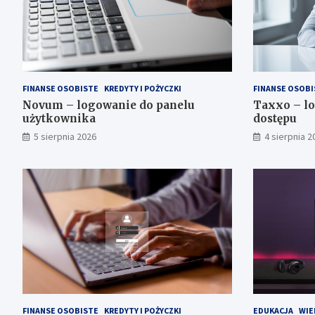
FINANSE OSOBISTE
KREDYTY I POŻYCZKI
FINANSE OSOBI
Novum – logowanie do panelu
Taxxo – lo
użytkownika
dostępu
5 sierpnia 2026
4 sierpnia 2
FINANSE OSOBISTE
KREDYTY I POŻYCZKI
EDUKACJA
WIE