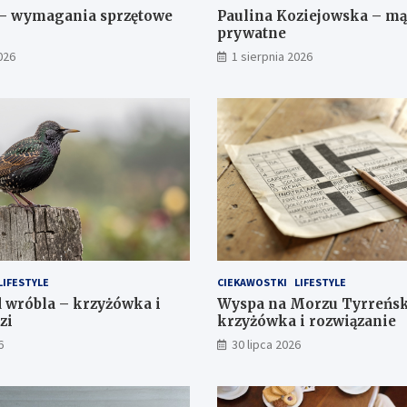
 – wymagania sprzętowe
Paulina Koziejowska – mąż
prywatne
026
1 sierpnia 2026
LIFESTYLE
CIEKAWOSTKI
LIFESTYLE
 wróbla – krzyżówka i
Wyspa na Morzu Tyrreńs
zi
krzyżówka i rozwiązanie
6
30 lipca 2026