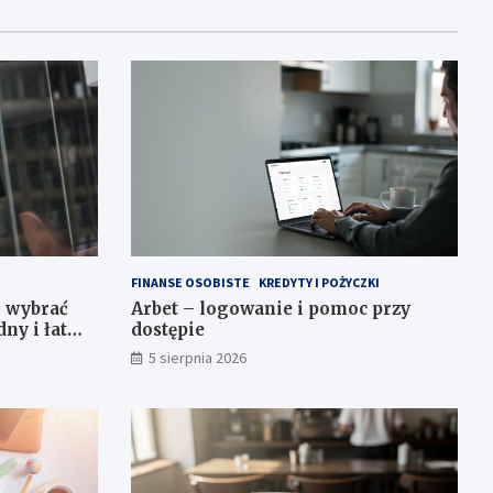
FINANSE OSOBISTE
KREDYTY I POŻYCZKI
k wybrać
Arbet – logowanie i pomoc przy
dny i łatwy
dostępie
5 sierpnia 2026