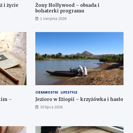
 i życie
Żony Hollywood – obsada i
bohaterki programu
1 sierpnia 2026
CIEKAWOSTKI
LIFESTYLE
kim –
Jezioro w Etiopii – krzyżówka i hasło
30 lipca 2026