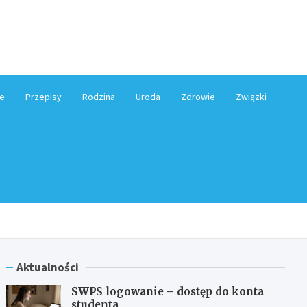
e.pl
e
Przepisy
Rodzina
Uroda
Zdrowie
Związki
Aktualności
SWPS logowanie – dostęp do konta
studenta