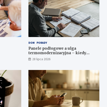
DOM
PORADY
Panele podłogowe a ulga
termomodernizacyjna – kiedy
można odliczyć?
28 lipca 2026