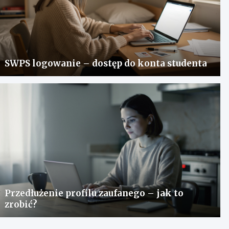
SWPS logowanie – dostęp do konta studenta
Przedłużenie profilu zaufanego – jak to
zrobić?