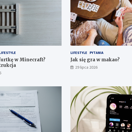
LIFESTYLE
LIFESTYLE
PYTANIA
 furtkę w Minecraft?
Jak się gra w makao?
trukcja
29 lipca 2026
6