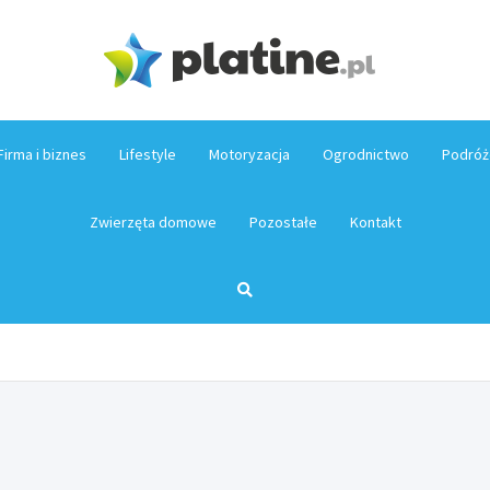
Platin
Firma i biznes
Lifestyle
Motoryzacja
Ogrodnictwo
Podróż
Zwierzęta domowe
Pozostałe
Kontakt