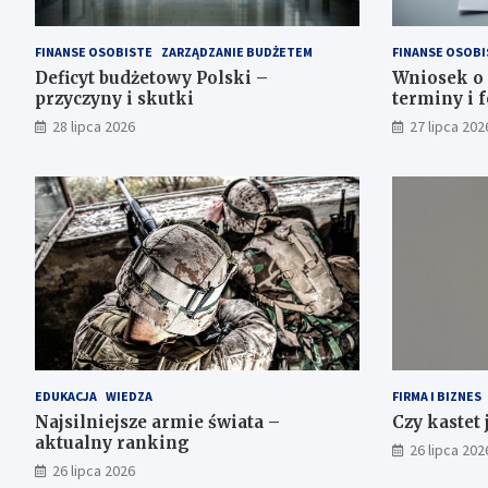
FINANSE OSOBISTE
ZARZĄDZANIE BUDŻETEM
FINANSE OSOBI
Deficyt budżetowy Polski –
Wniosek o 
przyczyny i skutki
terminy i 
28 lipca 2026
27 lipca 202
EDUKACJA
WIEDZA
FIRMA I BIZNES
Najsilniejsze armie świata –
Czy kastet 
aktualny ranking
26 lipca 202
26 lipca 2026