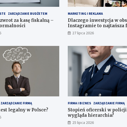
STE
ZARZĄDZANIE BUDŻETEM
MARKETING I REKLAMA
zwrot za kasę fiskalną –
Dlaczego inwestycja w ob
formalności
Instagramie to najtańsza
marketingu?
6
27 lipca 2026
ZARZĄDZANIE FIRMĄ
FIRMA I BIZNES
ZARZĄDZANIE FIRMĄ
jest legalny w Polsce?
Stopień oficerski w policji
wygląda hierarchia?
6
25 lipca 2026