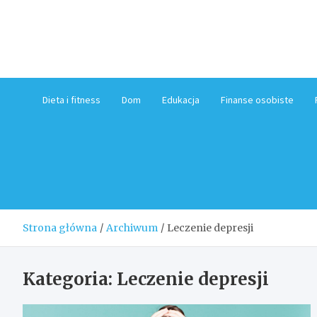
Skip
to
content
Dieta i fitness
Dom
Edukacja
Finanse osobiste
Strona główna
Archiwum
Leczenie depresji
Kategoria:
Leczenie depresji