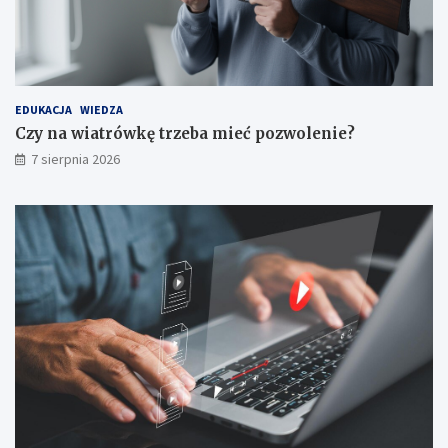
e
t
e
n
c
j
EDUKACJA
WIEDZA
e
Czy na wiatrówkę trzeba mieć pozwolenie?
7 sierpnia 2026