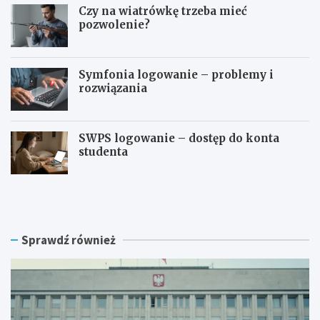
Czy na wiatrówkę trzeba mieć
pozwolenie?
Symfonia logowanie – problemy i
rozwiązania
SWPS logowanie – dostęp do konta
studenta
S
C
ł
z
u
y
ż
n
b
a
Sprawdź również
y
w
s
i
p
a
e
t
c
r
j
ó