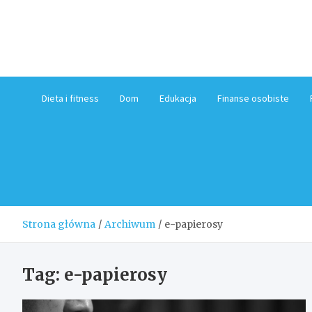
Skip
to
content
Dieta i fitness
Dom
Edukacja
Finanse osobiste
Strona główna
Archiwum
e-papierosy
Tag:
e-papierosy