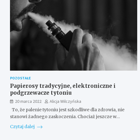
POZOSTAŁE
Papierosy tradycyjne, elektroniczne i
podgrzewacze tytoniu
20 marca 2022
Alicja Wilczyńska
To, że palenie tytoniu jest szkodliwe dla zdrowia, nie
stanowi żadnego zaskoczenia. Chociaż jeszcze w…
Czytaj dalej