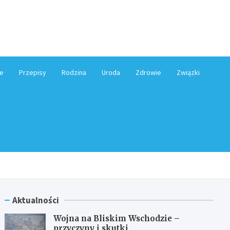
e.pl
e
Przepisy
Rodzina
Uroda
Zdrowie
Związki
Aktualności
Wojna na Bliskim Wschodzie –
przyczyny i skutki