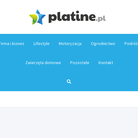
Platin
Firma i biznes
Lifestyle
Motoryzacja
Ogrodnictwo
Podróż
Zwierzęta domowe
Pozostałe
Kontakt