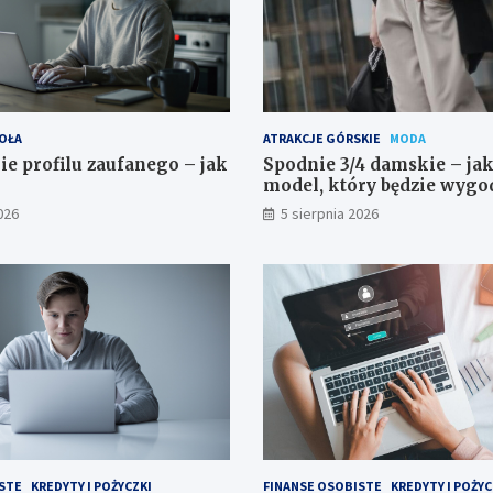
OŁA
ATRAKCJE GÓRSKIE
MODA
ie profilu zaufanego – jak
Spodnie 3/4 damskie – ja
model, który będzie wygo
do stylizowania?
026
5 sierpnia 2026
STE
KREDYTY I POŻYCZKI
FINANSE OSOBISTE
KREDYTY I POŻYC