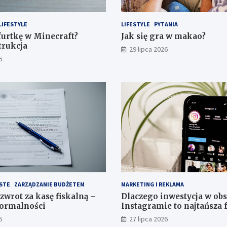
LIFESTYLE
LIFESTYLE
PYTANIA
 furtkę w Minecraft?
Jak się gra w makao?
trukcja
29 lipca 2026
6
STE
ZARZĄDZANIE BUDŻETEM
MARKETING I REKLAMA
zwrot za kasę fiskalną –
Dlaczego inwestycja w ob
formalności
Instagramie to najtańsza
marketingu?
6
27 lipca 2026