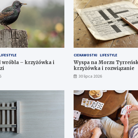
LIFESTYLE
CIEKAWOSTKI
LIFESTYLE
 wróbla – krzyżówka i
Wyspa na Morzu Tyrreńs
zi
krzyżówka i rozwiązanie
6
30 lipca 2026