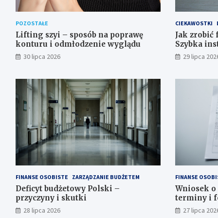
POZOSTAŁE
CIEKAWOSTKI
Lifting szyi – sposób na poprawę
Jak zrobić
konturu i odmłodzenie wyglądu
Szybka ins
30 lipca 2026
29 lipca 202
FINANSE OSOBISTE
ZARZĄDZANIE BUDŻETEM
FINANSE OSOBI
Deficyt budżetowy Polski –
Wniosek o 
przyczyny i skutki
terminy i 
28 lipca 2026
27 lipca 202