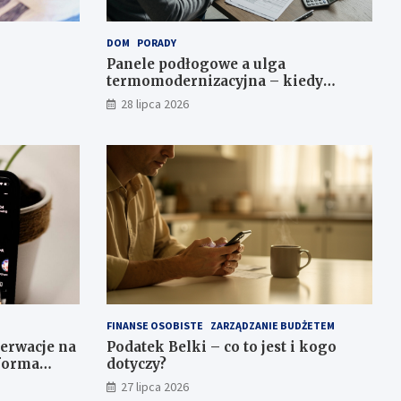
DOM
PORADY
Panele podłogowe a ulga
termomodernizacyjna – kiedy
można odliczyć?
28 lipca 2026
FINANSE OSOBISTE
ZARZĄDZANIE BUDŻETEM
serwacje na
Podatek Belki – co to jest i kogo
 forma
dotyczy?
27 lipca 2026