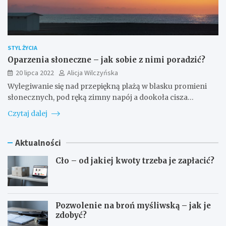
STYL ŻYCIA
Oparzenia słoneczne – jak sobie z nimi poradzić?
20 lipca 2022
Alicja Wilczyńska
Wylegiwanie się nad przepiękną plażą w blasku promieni
słonecznych, pod ręką zimny napój a dookoła cisza…
Czytaj dalej
Aktualności
Cło – od jakiej kwoty trzeba je zapłacić?
Pozwolenie na broń myśliwską – jak je
zdobyć?