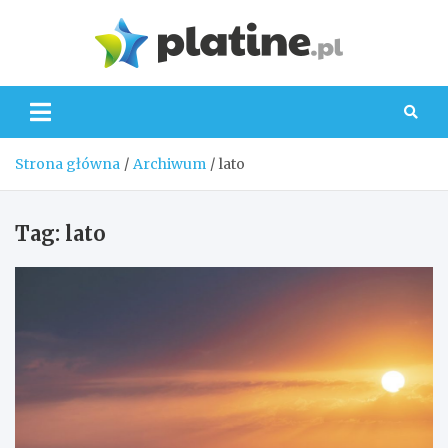
Skip
to
Platin
content
Strona główna
Archiwum
lato
Tag:
lato