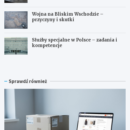
Wojna na Bliskim Wschodzie –
przyczyny i skutki
Służby specjalne w Polsce – zadania i
kompetencje
C
P
ł
o
o
z
–
w
o
o
Sprawdź również
d
l
j
e
a
n
k
i
i
e
e
n
j
a
k
b
w
r