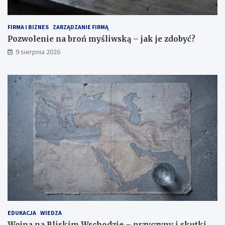
FIRMA I BIZNES
ZARZĄDZANIE FIRMĄ
Pozwolenie na broń myśliwską – jak je zdobyć?
9 sierpnia 2026
EDUKACJA
WIEDZA
Wojna na Bliskim Wschodzie – przyczyny i skutki