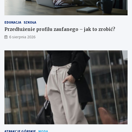
b
i
ć
?
EDUKACJA
SZKOŁA
Przedłużenie profilu zaufanego – jak to zrobić?
6 sierpnia 2026
ATRAKCJE GÓRSKIE
MODA