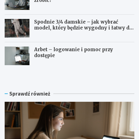
zrobić?
Spodnie 3/4 damskie – jak wybrać
model, który będzie wygodny i łatwy do
stylizowania?
Arbet – logowanie i pomoc przy
dostępie
S
P
W
r
P
z
S
e
l
d
Sprawdź również
o
ł
g
u
o
ż
w
e
a
n
n
i
i
e
e
p