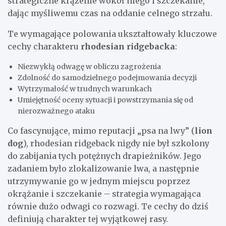
strategiczne krążenie wokół niego i szczekanie,
dając myśliwemu czas na oddanie celnego strzału.
Te wymagające polowania ukształtowały kluczowe
cechy charakteru
rhodesian ridgebacka
:
Niezwykłą odwagę w obliczu zagrożenia
Zdolność do samodzielnego podejmowania decyzji
Wytrzymałość w trudnych warunkach
Umiejętność oceny sytuacji i powstrzymania się od
nierozważnego ataku
Co fascynujące, mimo reputacji „psa na lwy” (
lion
dog
), rhodesian ridgeback nigdy nie był szkolony
do zabijania tych potężnych drapieżników. Jego
zadaniem było zlokalizowanie lwa, a następnie
utrzymywanie go w jednym miejscu poprzez
okrążanie i szczekanie – strategia wymagająca
równie dużo odwagi co rozwagi. Te cechy do dziś
definiują charakter tej wyjątkowej rasy.