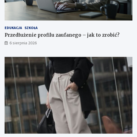
o
b
i
ć
?
EDUKACJA
SZKOŁA
Przedłużenie profilu zaufanego – jak to zrobić?
6 sierpnia 2026