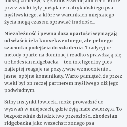
muszą zmierzyć się z konsekwencjami cech, które
przez wieki były pożądane u afrykańskiego psa
myśliwskiego, a które w warunkach miejskiego
życia mogą czasem sprawiać trudności.
Niezależność i pewna doza upartości wymagają
od właściciela konsekwentnego, ale pełnego
szacunku podejścia do szkolenia
. Tradycyjne
metody oparte na dominacji rzadko sprawdzają się
u rhodesian ridgebacka – ten inteligentny pies
najlepiej reaguje na pozytywne wzmocnienie i
jasne, spójne komunikaty. Warto pamiętać, że przez
wieki był on raczej partnerem myśliwego niż jego
podwładnym.
Silny instynkt łowiecki może prowadzić do
wyzwań w miejscach, gdzie żyją małe zwierzęta. To
bezpośrednie dziedzictwo przeszłości
rhodesian
ridgebacka
jako wszechstronnego psa