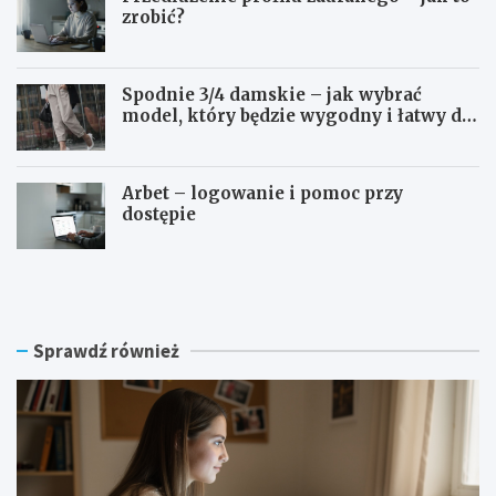
zrobić?
Spodnie 3/4 damskie – jak wybrać
model, który będzie wygodny i łatwy do
stylizowania?
Arbet – logowanie i pomoc przy
dostępie
S
P
W
r
P
z
S
e
l
d
Sprawdź również
o
ł
g
u
o
ż
w
e
a
n
n
i
i
e