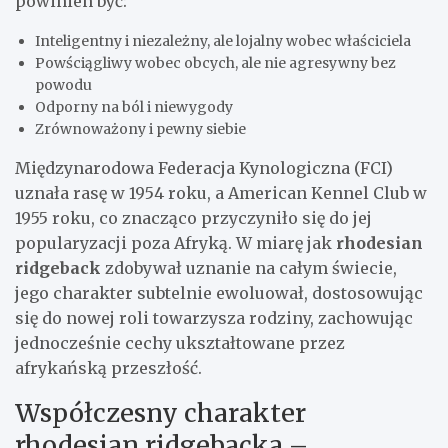
powinien być:
Inteligentny i niezależny, ale lojalny wobec właściciela
Powściągliwy wobec obcych, ale nie agresywny bez
powodu
Odporny na ból i niewygody
Zrównoważony i pewny siebie
Międzynarodowa Federacja Kynologiczna (FCI)
uznała rasę w 1954 roku, a American Kennel Club w
1955 roku, co znacząco przyczyniło się do jej
popularyzacji poza Afryką. W miarę jak
rhodesian
ridgeback
zdobywał uznanie na całym świecie,
jego charakter subtelnie ewoluował, dostosowując
się do nowej roli towarzysza rodziny, zachowując
jednocześnie cechy ukształtowane przez
afrykańską przeszłość.
Współczesny charakter
rhodesian ridgebacka –