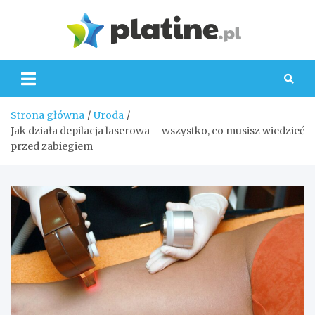
Skip
to
Platin
content
Strona główna
Uroda
Jak działa depilacja laserowa – wszystko, co musisz wiedzieć
przed zabiegiem