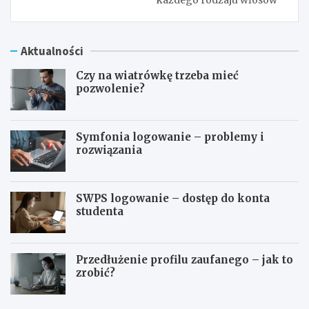
Aktualności
Czy na wiatrówkę trzeba mieć
pozwolenie?
Symfonia logowanie – problemy i
rozwiązania
SWPS logowanie – dostęp do konta
studenta
Przedłużenie profilu zaufanego – jak to
zrobić?
C
S
z
y