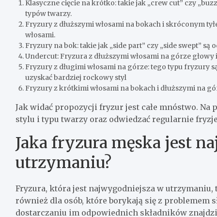
Klasyczne cięcie na krótko: takie jak „crew cut” czy „buzz
typów twarzy.
Fryzury z dłuższymi włosami na bokach i skróconym tyłe
włosami.
Fryzury na bok: takie jak „side part” czy „side swept” s
Undercut: Fryzura z dłuższymi włosami na górze głowy i 
Fryzury z długimi włosami na górze: tego typu fryzury 
uzyskać bardziej rockowy styl
Fryzury z krótkimi włosami na bokach i dłuższymi na gó
Jak widać propozycji fryzur jest całe mnóstwo. Na
stylu i typu twarzy oraz odwiedzać regularnie fryzj
Jaka fryzura męska jest n
utrzymaniu?
Fryzura, która jest najwygodniejsza w utrzymaniu, to
również dla osób, które borykają się z problemem s
dostarczaniu im odpowiednich składników znajdz