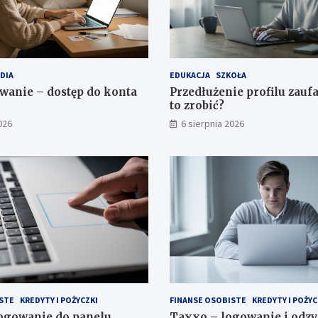
DIA
EDUKACJA
SZKOŁA
anie – dostęp do konta
Przedłużenie profilu zauf
to zrobić?
026
6 sierpnia 2026
STE
KREDYTY I POŻYCZKI
FINANSE OSOBISTE
KREDYTY I POŻYC
ogowanie do panelu
Taxxo – logowanie i odz