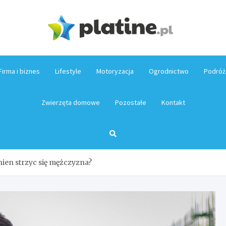
Platin
Firma i biznes
Lifestyle
Motoryzacja
Ogrodnictwo
Podróż
Zwierzęta domowe
Pozostałe
Kontakt
ien strzyc się mężczyzna?