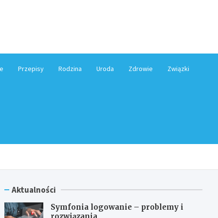
e.pl
e
Przepisy
Rodzina
Uroda
Zdrowie
Związki
Aktualności
Symfonia logowanie – problemy i
rozwiązania