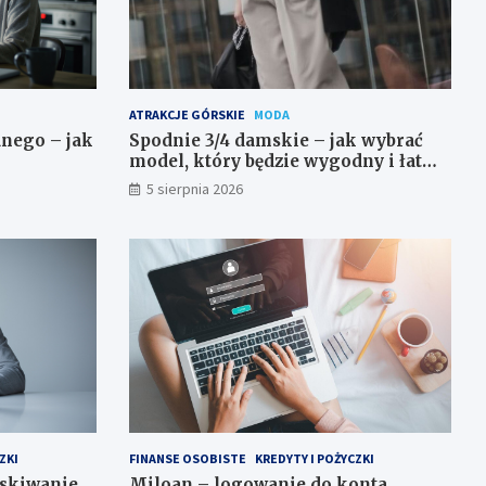
ATRAKCJE GÓRSKIE
MODA
anego – jak
Spodnie 3/4 damskie – jak wybrać
model, który będzie wygodny i łatwy
do stylizowania?
5 sierpnia 2026
ZKI
FINANSE OSOBISTE
KREDYTY I POŻYCZKI
yskiwanie
Miloan – logowanie do konta