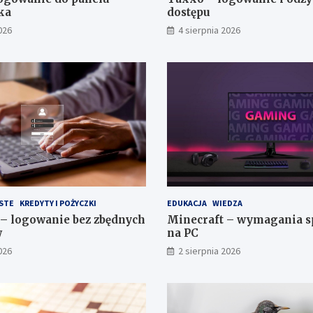
ka
dostępu
026
4 sierpnia 2026
STE
KREDYTY I POŻYCZKI
EDUKACJA
WIEDZA
– logowanie bez zbędnych
Minecraft – wymagania s
w
na PC
026
2 sierpnia 2026