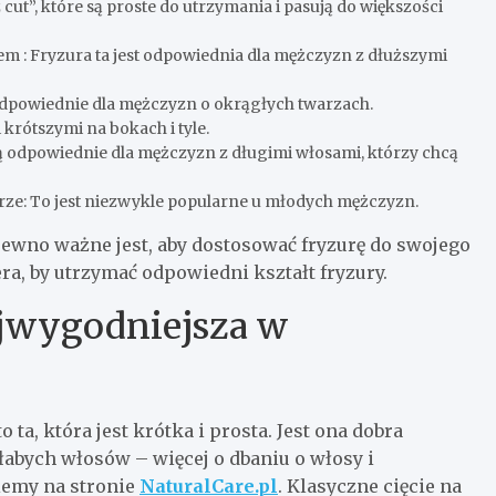
 cut”, które są proste do utrzymania i pasują do większości
m : Fryzura ta jest odpowiednia dla mężczyzn z dłuższymi
ą odpowiednie dla mężczyzn o okrągłych twarzach.
krótszymi na bokach i tyle.
są odpowiednie dla mężczyzn z długimi włosami, którzy chcą
rze: To jest niezwykle popularne u młodych mężczyzn.
 pewno ważne jest, aby dostosować fryzurę do swojego
era, by utrzymać odpowiedni kształt fryzury.
ajwygodniejsza w
 ta, która jest krótka i prosta. Jest ona dobra
łabych włosów – więcej o dbaniu o włosy i
iemy na stronie
NaturalCare.pl
. Klasyczne cięcie na