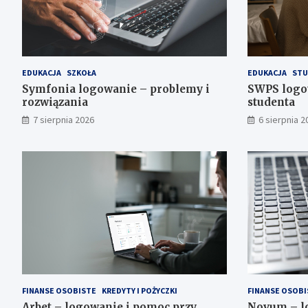
EDUKACJA
SZKOŁA
EDUKACJA
STU
Symfonia logowanie – problemy i
SWPS logow
rozwiązania
studenta
7 sierpnia 2026
6 sierpnia 2
FINANSE OSOBISTE
KREDYTY I POŻYCZKI
FINANSE OSOBI
Arbet – logowanie i pomoc przy
Novum – l