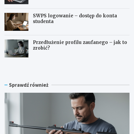
SWPS logowanie – dostęp do konta
studenta
Przedłużenie profilu zaufanego – jak to
zrobić?
C
S
z
y
y
m
n
f
a
o
Sprawdź również
w
n
i
i
a
a
t
l
r
o
ó
g
w
o
k
w
ę
a