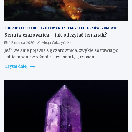
CHOROBY I LECZENIE
EZOTERYKA
INTERPRETACJA SNÓW
ZDROWIE
Sennik czarownica – jak odczytać ten znak?
12 marca 2026
Alicja Wilczyńska
Jeśli we śnie pojawia się czarownica, zwykle zostawia po
sobie mocne wrażenie – czasem lęk, czasem…
Czytaj dalej