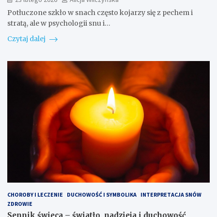
Potłuczone szkło w snach często kojarzy się z pechem i
stratą, ale w psychologii snu i…
Czytaj dalej
CHOROBY I LECZENIE
DUCHOWOŚĆ I SYMBOLIKA
INTERPRETACJA SNÓW
ZDROWIE
Sennik świeca – światło, nadzieja i duchowość