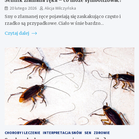
Sennik złamana ręka – co może symbolizować?
20 lutego 2026
Alicja Wilczyńska
Sny o złamanej ręce pojawiają się zaskakująco często i
rzadko są przypadkowe. Ciało w śnie bardzo…
Czytaj dalej
CHOROBY I LECZENIE
INTERPRETACJA SNÓW
SEN
ZDROWIE