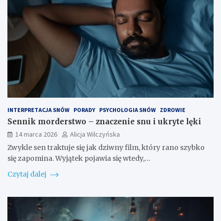
INTERPRETACJA SNÓW
PORADY
PSYCHOLOGIA SNÓW
ZDROWIE
Sennik morderstwo – znaczenie snu i ukryte lęki
14 marca 2026
Alicja Wilczyńska
Zwykle sen traktuje się jak dziwny film, który rano szybko
się zapomina. Wyjątek pojawia się wtedy,…
Czytaj dalej