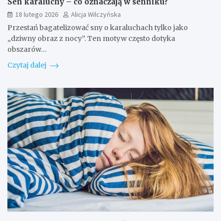
Sen karaluchy – co oznaczają w senniku?
18 lutego 2026
Alicja Wilczyńska
Przestań bagatelizować sny o karaluchach tylko jako
„dziwny obraz z nocy”. Ten motyw często dotyka
obszarów…
Czytaj dalej