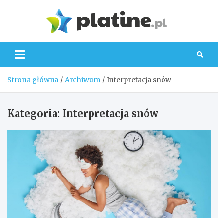
Skip
to
Platin
content
Strona główna
Archiwum
Interpretacja snów
Kategoria:
Interpretacja snów