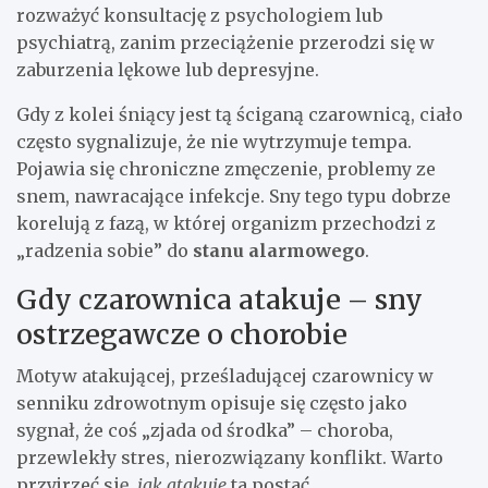
rozważyć konsultację z psychologiem lub
psychiatrą, zanim przeciążenie przerodzi się w
zaburzenia lękowe lub depresyjne.
Gdy z kolei śniący jest tą ściganą czarownicą, ciało
często sygnalizuje, że nie wytrzymuje tempa.
Pojawia się chroniczne zmęczenie, problemy ze
snem, nawracające infekcje. Sny tego typu dobrze
korelują z fazą, w której organizm przechodzi z
„radzenia sobie” do
stanu alarmowego
.
Gdy czarownica atakuje – sny
ostrzegawcze o chorobie
Motyw atakującej, prześladującej czarownicy w
senniku zdrowotnym opisuje się często jako
sygnał, że coś „zjada od środka” – choroba,
przewlekły stres, nierozwiązany konflikt. Warto
przyjrzeć się,
jak atakuje
ta postać.