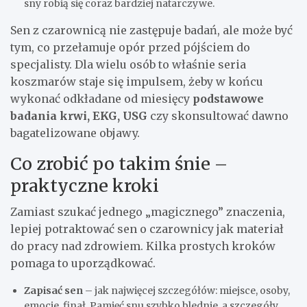
sny robią się coraz bardziej natarczywe.
Sen z czarownicą nie zastępuje badań, ale może być
tym, co przełamuje opór przed pójściem do
specjalisty. Dla wielu osób to właśnie seria
koszmarów staje się impulsem, żeby w końcu
wykonać odkładane od miesięcy
podstawowe
badania krwi, EKG, USG
czy skonsultować dawno
bagatelizowane objawy.
Co zrobić po takim śnie –
praktyczne kroki
Zamiast szukać jednego „magicznego” znaczenia,
lepiej potraktować sen o czarownicy jak materiał
do pracy nad zdrowiem. Kilka prostych kroków
pomaga to uporządkować.
Zapisać sen
– jak najwięcej szczegółów: miejsce, osoby,
emocje, finał. Pamięć snu szybko blednie, a szczegóły