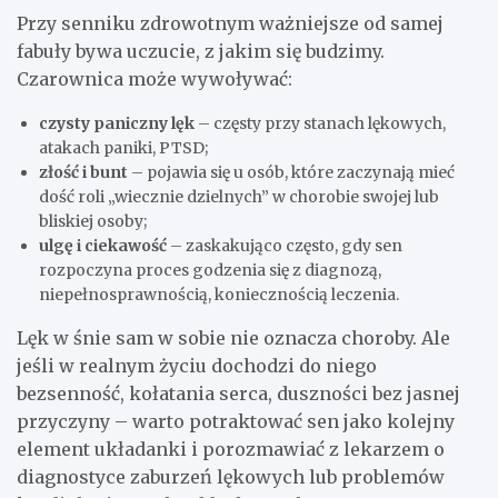
Przy senniku zdrowotnym ważniejsze od samej
fabuły bywa uczucie, z jakim się budzimy.
Czarownica może wywoływać:
czysty paniczny lęk
– częsty przy stanach lękowych,
atakach paniki, PTSD;
złość i bunt
– pojawia się u osób, które zaczynają mieć
dość roli „wiecznie dzielnych” w chorobie swojej lub
bliskiej osoby;
ulgę i ciekawość
– zaskakująco często, gdy sen
rozpoczyna proces godzenia się z diagnozą,
niepełnosprawnością, koniecznością leczenia.
Lęk w śnie sam w sobie nie oznacza choroby. Ale
jeśli w realnym życiu dochodzi do niego
bezsenność, kołatania serca, duszności bez jasnej
przyczyny – warto potraktować sen jako kolejny
element układanki i porozmawiać z lekarzem o
diagnostyce zaburzeń lękowych lub problemów