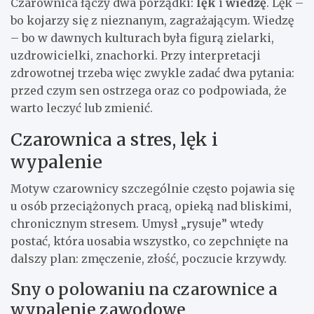
Czarownica łączy dwa porządki:
lęk
i
wiedzę
. Lęk –
bo kojarzy się z nieznanym, zagrażającym. Wiedzę
– bo w dawnych kulturach była figurą zielarki,
uzdrowicielki, znachorki. Przy interpretacji
zdrowotnej trzeba więc zwykle zadać dwa pytania:
przed czym sen ostrzega oraz co podpowiada, że
warto leczyć lub zmienić.
Czarownica a stres, lęk i
wypalenie
Motyw czarownicy szczególnie często pojawia się
u osób przeciążonych pracą, opieką nad bliskimi,
chronicznym stresem. Umysł „rysuje” wtedy
postać, która uosabia wszystko, co zepchnięte na
dalszy plan: zmęczenie, złość, poczucie krzywdy.
Sny o polowaniu na czarownice a
wypalenie zawodowe