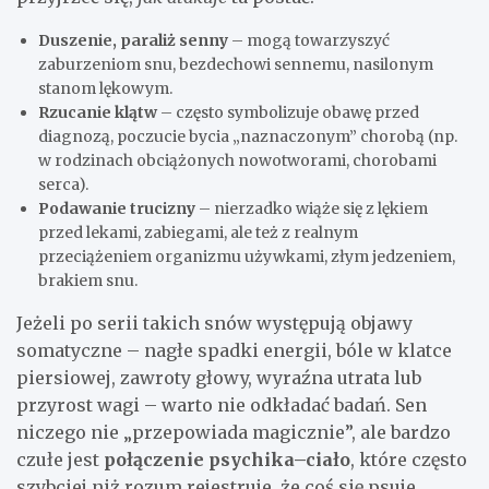
Duszenie, paraliż senny
– mogą towarzyszyć
zaburzeniom snu, bezdechowi sennemu, nasilonym
stanom lękowym.
Rzucanie klątw
– często symbolizuje obawę przed
diagnozą, poczucie bycia „naznaczonym” chorobą (np.
w rodzinach obciążonych nowotworami, chorobami
serca).
Podawanie trucizny
– nierzadko wiąże się z lękiem
przed lekami, zabiegami, ale też z realnym
przeciążeniem organizmu używkami, złym jedzeniem,
brakiem snu.
Jeżeli po serii takich snów występują objawy
somatyczne – nagłe spadki energii, bóle w klatce
piersiowej, zawroty głowy, wyraźna utrata lub
przyrost wagi – warto nie odkładać badań. Sen
niczego nie „przepowiada magicznie”, ale bardzo
czułe jest
połączenie psychika–ciało
, które często
szybciej niż rozum rejestruje, że coś się psuje.