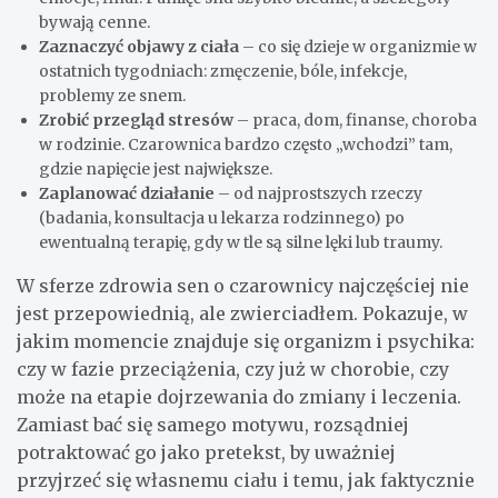
bywają cenne.
Zaznaczyć objawy z ciała
– co się dzieje w organizmie w
ostatnich tygodniach: zmęczenie, bóle, infekcje,
problemy ze snem.
Zrobić przegląd stresów
– praca, dom, finanse, choroba
w rodzinie. Czarownica bardzo często „wchodzi” tam,
gdzie napięcie jest największe.
Zaplanować działanie
– od najprostszych rzeczy
(badania, konsultacja u lekarza rodzinnego) po
ewentualną terapię, gdy w tle są silne lęki lub traumy.
W sferze zdrowia sen o czarownicy najczęściej nie
jest przepowiednią, ale zwierciadłem. Pokazuje, w
jakim momencie znajduje się organizm i psychika:
czy w fazie przeciążenia, czy już w chorobie, czy
może na etapie dojrzewania do zmiany i leczenia.
Zamiast bać się samego motywu, rozsądniej
potraktować go jako pretekst, by uważniej
przyjrzeć się własnemu ciału i temu, jak faktycznie