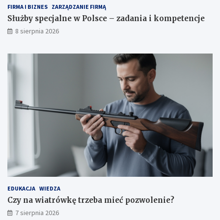
j
FIRMA I BIZNES
ZARZĄDZANIE FIRMĄ
e
Służby specjalne w Polsce – zadania i kompetencje
8 sierpnia 2026
EDUKACJA
WIEDZA
Czy na wiatrówkę trzeba mieć pozwolenie?
7 sierpnia 2026