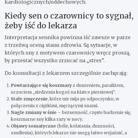
kardiologicznych/oddechowych.
Kiedy sen o czarownicy to sygnał,
żeby iść do lekarza
Interpretacja sennika powinna iść zawsze w parze
z trzeźwą oceną stanu zdrowia. Są sytuacje, w
których sny z motywem czarownicy wręcz proszą,
by przestać wszystko zrzucać na „stres”.
Do konsultacji z lekarzem szczególnie zachęcają:
Powtarzające się koszmary
z duszeniem, paraliżem,
uczuciem „siedzenia kogoś na klatce piersiowej”.
Stałe zmęczenie
, które nie mija po odpoczynku, w
połączeniu z ciężkimi, męczącymi snami.
Nagłe zmiany w śnie
– bezsenność, częste budzenie się,
koszmarne sny kilka razy w nocy.
Objawy somatyczne
(bóle, kołatania, duszności,
omdlenia), których lekarze nie mogą łatwo wyjaśnić, a