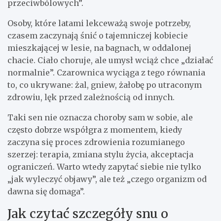
przeciwbólowych”.
Osoby, które latami lekceważą swoje potrzeby,
czasem zaczynają śnić o tajemniczej kobiecie
mieszkającej w lesie, na bagnach, w oddalonej
chacie. Ciało choruje, ale umysł wciąż chce „działać
normalnie”. Czarownica wyciąga z tego równania
to, co ukrywane: żal, gniew, żałobę po utraconym
zdrowiu, lęk przed zależnością od innych.
Taki sen nie oznacza choroby sam w sobie, ale
często dobrze współgra z momentem, kiedy
zaczyna się proces zdrowienia rozumianego
szerzej: terapia, zmiana stylu życia, akceptacja
ograniczeń. Warto wtedy zapytać siebie nie tylko
„jak wyleczyć objawy”, ale też „czego organizm od
dawna się domaga”.
Jak czytać szczegóły snu o