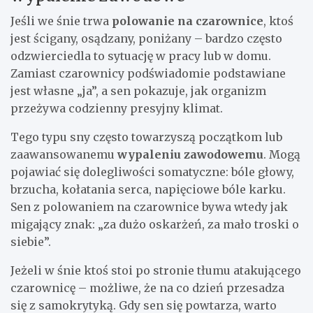
Jeśli we śnie trwa
polowanie na czarownice
, ktoś
jest ścigany, osądzany, poniżany – bardzo często
odzwierciedla to sytuację w pracy lub w domu.
Zamiast czarownicy podświadomie podstawiane
jest własne „ja”, a sen pokazuje, jak organizm
przeżywa codzienny presyjny klimat.
Tego typu sny często towarzyszą początkom lub
zaawansowanemu
wypaleniu zawodowemu
. Mogą
pojawiać się dolegliwości somatyczne: bóle głowy,
brzucha, kołatania serca, napięciowe bóle karku.
Sen z polowaniem na czarownice bywa wtedy jak
migający znak: „za dużo oskarżeń, za mało troski o
siebie”.
Jeżeli w śnie ktoś stoi po stronie tłumu atakującego
czarownicę – możliwe, że na co dzień przesadza
się z samokrytyką. Gdy sen się powtarza, warto