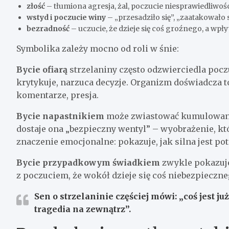
złość
– tłumiona agresja, żal, poczucie niesprawiedliwoś
wstyd i poczucie winy
– „przesadziło się”, „zaatakowało
bezradność
– uczucie, że dzieje się coś groźnego, a wpł
Symbolika zależy mocno od roli w śnie:
Bycie ofiarą
strzelaniny często odzwierciedla pocz
krytykuje, narzuca decyzje. Organizm doświadcza to 
komentarze, presja.
Bycie napastnikiem
może zwiastować kumulowaną 
dostaje ona „bezpieczny wentyl” – wyobrażenie, k
znaczenie emocjonalne: pokazuje, jak silna jest po
Bycie przypadkowym świadkiem
zwykle pokazuje
z poczuciem, że wokół dzieje się coś niebezpieczne
Sen o strzelaninie częściej mówi: „coś jest j
tragedia na zewnątrz”.