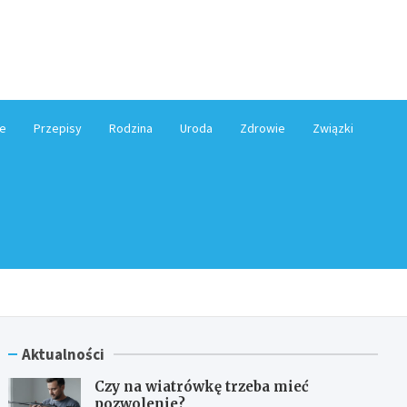
e.pl
e
Przepisy
Rodzina
Uroda
Zdrowie
Związki
Aktualności
Czy na wiatrówkę trzeba mieć
pozwolenie?