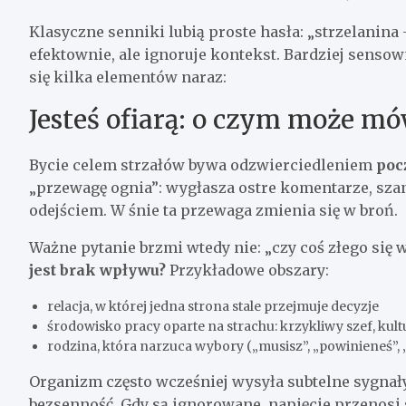
Klasyczne senniki lubią proste hasła: „strzelanina 
efektownie, ale ignoruje kontekst. Bardziej sensow
się kilka elementów naraz:
Jesteś ofiarą: o czym może mó
Bycie celem strzałów bywa odzwierciedleniem
poc
„przewagę ognia”: wygłasza ostre komentarze, szan
odejściem. W śnie ta przewaga zmienia się w broń.
Ważne pytanie brzmi wtedy nie: „czy coś złego się w
jest brak wpływu?
Przykładowe obszary:
relacja, w której jedna strona stale przejmuje decyzje
środowisko pracy oparte na strachu: krzykliwy szef, ku
rodzina, która narzuca wybory („musisz”, „powinieneś”, 
Organizm często wcześniej wysyła subtelne sygnały
bezsenność. Gdy są ignorowane, napięcie przenosi 