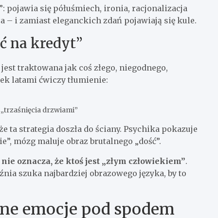
 pojawia się półuśmiech, ironia, racjonalizacja
za – i zamiast eleganckich zdań pojawiają się kule.
ć na kredyt”
est traktowana jak coś złego, niegodnego,
iek latami ćwiczy tłumienie:
 „trzaśnięcia drzwiami”
 że ta strategia doszła do ściany. Psychika pokazuje
e”, mózg maluje obraz brutalnego „dość”.
nie oznacza, że ktoś jest „złym człowiekiem”
.
źnia szuka najbardziej obrazowego języka, by to
óżne emocje pod spodem