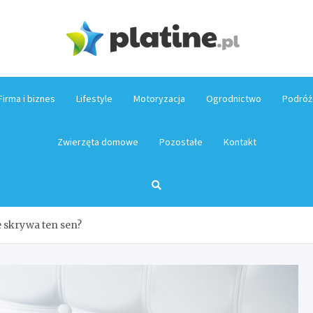
Platin
Firma i biznes
Lifestyle
Motoryzacja
Ogrodnictwo
Podróż
Zwierzęta domowe
Pozostałe
Kontakt
e skrywa ten sen?