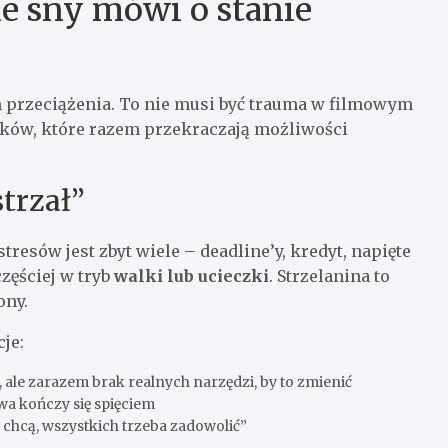
ie sny mówi o stanie
 przeciążenia. To nie musi być trauma w filmowym
ników, które razem przekraczają możliwości
strzał”
esów jest zbyt wiele – deadline’y, kredyt, napięte
zęściej w tryb
walki lub ucieczki
. Strzelanina to
ony.
je:
e, ale zarazem brak realnych narzędzi, by to zmienić
owa kończy się spięciem
chcą, wszystkich trzeba zadowolić”