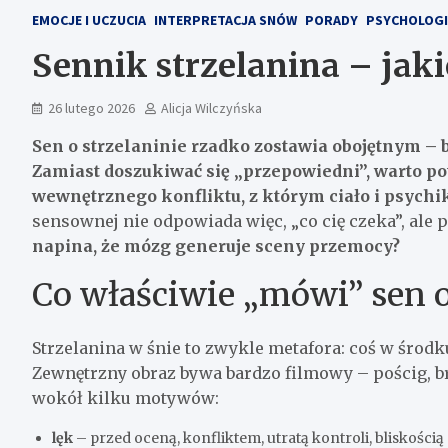
EMOCJE I UCZUCIA
INTERPRETACJA SNÓW
PORADY
PSYCHOLOGI
Sennik strzelanina – jak
26 lutego 2026
Alicja Wilczyńska
Sen o strzelaninie rzadko zostawia obojętnym – bu
Zamiast doszukiwać się „przepowiedni”, warto po
wewnętrznego konfliktu, z którym ciało i psychik
sensownej nie odpowiada więc, „co cię czeka”, ale
napina, że mózg generuje sceny przemocy?
Co właściwie „mówi” sen o
Strzelanina w śnie to zwykle metafora: coś w środk
Zewnętrzny obraz bywa bardzo filmowy – pościg, br
wokół kilku motywów:
lęk
– przed oceną, konfliktem, utratą kontroli, bliskością