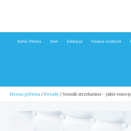
Skip
to
content
Dieta i fitness
Dom
Edukacja
Finanse osobiste
Strona główna
Porady
Sennik strzelanina – jakie emocj