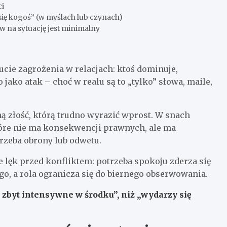
ci
 się kogoś” (w myślach lub czynach)
yw na sytuację jest minimalny
ucie zagrożenia w relacjach: ktoś dominuje,
jako atak – choć w realu są to „tylko” słowa, maile,
złość, którą trudno wyrazić wprost. W snach
tóre nie ma konsekwencji prawnych, ale ma
trzeba obrony lub odwetu.
 lęk przed konfliktem: potrzeba spokoju zderza się
go, a rola ogranicza się do biernego obserwowania.
uż zbyt intensywne w środku”, niż „wydarzy się