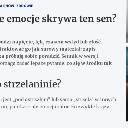
A SNÓW
ZDROWIE
ie emocje skrywa ten sen?
dzi napięcie, lęk, czasem wstyd lub złość.
traktować go jak surowy materiał: zapis
a próbują sobie poradzić.
Sennik w wersji
 pomaga zadać lepsze pytanie:
co się w środku tak
 strzelaninie?
u jest „pod ostrzałem” lub samo „strzela” w innych.
oń, panika – ale emocjonalne tło zwykle krąży