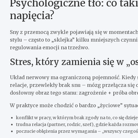
Psychologiczne tło: co tak
napięcia?
Sny z przemocą zwykle pojawiają się w momentach
stylu – często to „sklejka” kilku mniejszych czyn
regulowania emocji na trzeźwo.
Stres, który zamienia się w „o
Układ nerwowy ma ograniczoną pojemność. Kiedy str
relacje, przewlekły brak snu – mózg przełącza się c
dosłowny obraz tego stanu: zagrożenie + próba obr
W praktyce może chodzić o bardzo „życiowe” sytuac
konflikt w pracy, w którym brak zgody na to, co się dziej
trudna relacja (partner, rodzic, szef), gdzie każda rozm
poczucie oblężenia przez wymagania – „wszyscy czegoś 