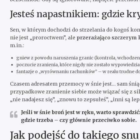
Jesteś napastnikiem: gdzie kr
Sen, w którym dochodzi do strzelania do kogoś konk
nie jest „proroctwem”, ale
przerażająco szczerym 
m.in.:
gniew z powodu naruszenia granic (kontrola, wchodzen
poczucie zranienia, które nigdy nie zostało wypowiedzi
fantazje o „wyrównaniu rachunków” – w realu trudne d
Czasem adresatem przemocy w śnie jest… sam śniący.
przypadkowe zranienie siebie może wiązać się z s
„nie nadajesz się”, „znowu to zepsułeś”, „inni są le
Jeśli w śnie broń jest w ręku, warto sprawdzić
gdzie trzeba – czy głównie przeciwko sobie.
Jak podejść do takiego snu