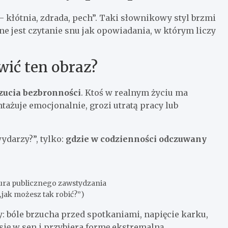
– kłótnia, zdrada, pech”. Taki słownikowy styl brzmi
ne jest czytanie snu jak opowiadania, w którym liczy
wić ten obraz?
zucia bezbronności
. Ktoś w realnym życiu ma
tażuje emocjonalnie, grozi utratą pracy lub
ydarzy?”, tylko:
gdzie w codzienności odczuwany
ltura publicznego zawstydzania
„jak możesz tak robić?”)
: bóle brzucha przed spotkaniami, napięcie karku,
się w sen i przybiera formę ekstremalną.