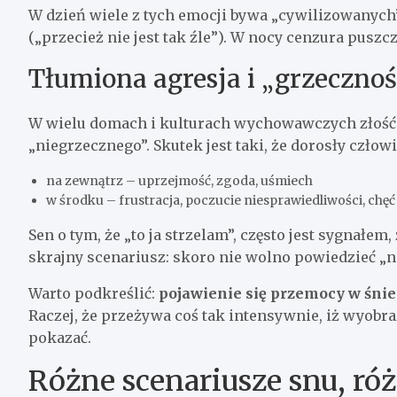
W dzień wiele z tych emocji bywa „cywilizowanych”:
(„przecież nie jest tak źle”). W nocy cenzura puszc
Tłumiona agresja i „grzecznoś
W wielu domach i kulturach wychowawczych złość j
„niegrzecznego”. Skutek jest taki, że dorosły człow
na zewnątrz – uprzejmość, zgoda, uśmiech
w środku – frustracja, poczucie niesprawiedliwości, chęć
Sen o tym, że „to ja strzelam”, często jest sygnałem,
skrajny scenariusz: skoro nie wolno powiedzieć „ni
Warto podkreślić:
pojawienie się przemocy w śnie 
Raczej, że przeżywa coś tak intensywnie, iż wyobra
pokazać.
Różne scenariusze snu, r