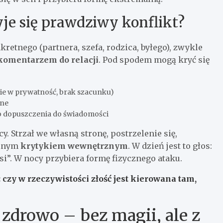
yje się prawdziwy konflikt?
retnego (partnera, szefa, rodzica, byłego), zwykle
komentarzem do relacji
. Pod spodem mogą kryć się
ie w prywatność, brak szacunku)
ane
o dopuszczenia do świadomości
 Strzał we własną stronę, postrzelenie się,
ilnym
krytykiem wewnętrznym
. W dzień jest to głos:
psi”. W nocy przybiera formę fizycznego ataku.
: czy w rzeczywistości złość jest kierowana tam,
 zdrowo – bez magii, ale z