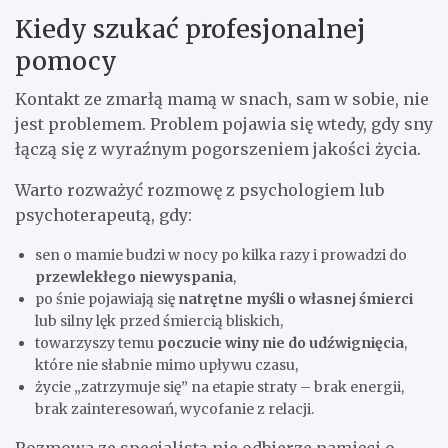
Kiedy szukać profesjonalnej
pomocy
Kontakt ze zmarłą mamą w snach, sam w sobie, nie
jest problemem. Problem pojawia się wtedy, gdy sny
łączą się z wyraźnym pogorszeniem jakości życia.
Warto rozważyć rozmowę z psychologiem lub
psychoterapeutą, gdy:
sen o mamie budzi w nocy po kilka razy i prowadzi do
przewlekłego niewyspania
,
po śnie pojawiają się
natrętne myśli o własnej śmierci
lub silny lęk przed śmiercią bliskich,
towarzyszy temu
poczucie winy nie do udźwignięcia
,
które nie słabnie mimo upływu czasu,
życie „zatrzymuje się” na etapie straty – brak energii,
brak zainteresowań, wycofanie z relacji.
Rozmowa ze specjalistą nie odbierze pamięci o