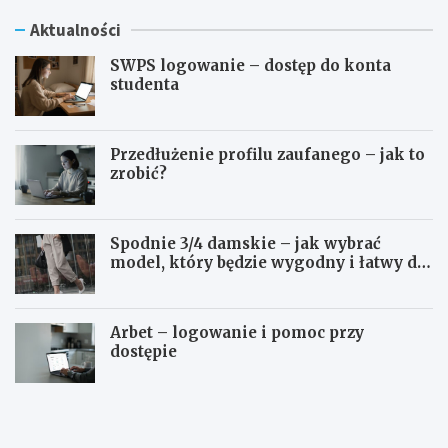
Aktualności
SWPS logowanie – dostęp do konta
studenta
Przedłużenie profilu zaufanego – jak to
zrobić?
Spodnie 3/4 damskie – jak wybrać
model, który będzie wygodny i łatwy do
stylizowania?
Arbet – logowanie i pomoc przy
dostępie
S
P
W
r
P
z
S
e