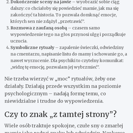
Dokończenie sceny na jawie
– wyobrazić sobie ciąg
dalszy: co chciałoby się powiedzieć mamie, jak ma się
zakończyć ta historia. To pozwala domknąć emocje,
których sen nie zdążył „przetrawić”.
Rozmowa z zaufaną osobą
– czasem samo
wypowiedzenie tego na głos przynosi ulgę i porządkuje
uczucia.
Symboliczne rytuały
– zapalenie świeczki, odwiedziny
na cmentarzu, napisanie listu do mamy i schowanie go, a
nawet wyrzucenie. Dla psychiki to czytelny komunikat:
„widzę tę emocję, pozwalam jej wybrzmieć”.
Nie trzeba wierzyć w „moc” rytuałów, żeby one
działały. Działają przede wszystkim na poziomie
psychologicznym – nadają formę temu, co
niewidzialne i trudne do wypowiedzenia.
Czy to znak „z tamtej strony”?
Wiele osób traktuje spokojne, czułe sny o zmarłej
mamie jako rodzaj znaku lub odwiedzin. Naukowo