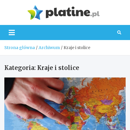
Skip
to
Platin
content
Strona główna
Archiwum
Kraje i stolice
Kategoria:
Kraje i stolice