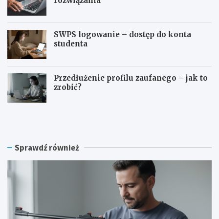
rozwiązania
SWPS logowanie – dostęp do konta
studenta
Przedłużenie profilu zaufanego – jak to
zrobić?
C
S
z
y
y
m
n
f
a
o
Sprawdź również
w
n
i
i
a
a
t
l
r
o
ó
g
w
o
k
w