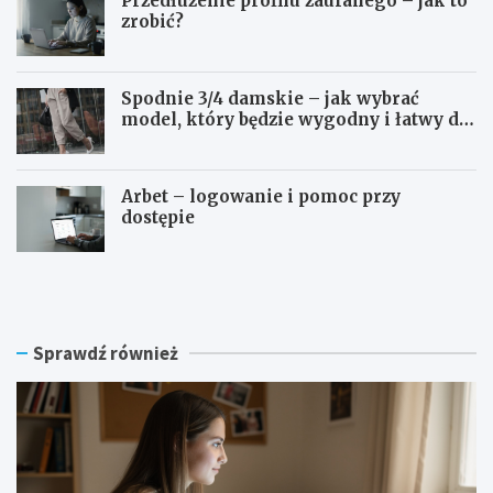
Przedłużenie profilu zaufanego – jak to
zrobić?
Spodnie 3/4 damskie – jak wybrać
model, który będzie wygodny i łatwy do
stylizowania?
Arbet – logowanie i pomoc przy
dostępie
S
P
W
r
P
z
S
e
l
d
Sprawdź również
o
ł
g
u
o
ż
w
e
a
n
n
i
i
e