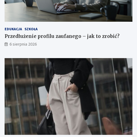
o
b
i
ć
?
EDUKACJA
SZKOŁA
Przedłużenie profilu zaufanego – jak to zrobić?
6 sierpnia 2026