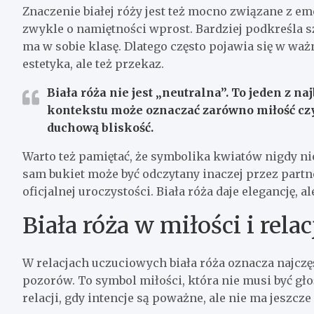
Znaczenie białej róży jest też mocno związane z
zwykle o namiętności wprost. Bardziej podkreśla sz
ma w sobie klasę. Dlatego często pojawia się w wa
estetyka, ale też przekaz.
Biała róża
nie jest „neutralna”. To jeden z n
kontekstu może oznaczać zarówno miłość czys
duchową bliskość.
Warto też pamiętać, że symbolika kwiatów nigdy ni
sam bukiet może być odczytany inaczej przez partne
oficjalnej uroczystości. Biała róża daje elegancję,
Biała róża w miłości i rela
W relacjach uczuciowych biała róża oznacza najczę
pozorów. To symbol miłości, która nie musi być gł
relacji, gdy intencje są poważne, ale nie ma jeszcze