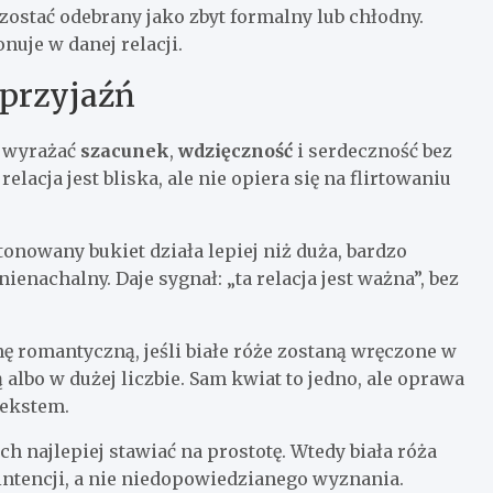
ostać odebrany jako zbyt formalny lub chłodny.
nuje w danej relacji.
 przyjaźń
e wyrażać
szacunek
,
wdzięczność
i serdeczność bez
lacja jest bliska, ale nie opiera się na flirtowaniu
tonowany bukiet działa lepiej niż duża, bardzo
ienachalny. Daje sygnał: „ta relacja jest ważna”, bez
ę romantyczną, jeśli białe róże zostaną wręczone w
ą albo w dużej liczbie. Sam kwiat to jedno, ale oprawa
tekstem.
h najlepiej stawiać na prostotę. Wtedy biała róża
 intencji, a nie niedopowiedzianego wyznania.