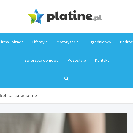
Platin
Firma i biznes
Lifestyle
Motoryzacja
Ogrodnictwo
Podróż
Zwierzęta domowe
Pozostałe
Kontakt
bolika i znaczenie