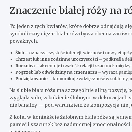
Znaczenie białej róży na 
To jeden z tych kwiatów, które dobrze odnajdują się
symboliczny ciężar biała róża bywa obecna zarówno 
poważnych.
Ślub
– oznacza czystość intencji, wierność i nowy etap ży
Chrzest lub inne rodzinne uroczystości
– podkreśla deli
Rocznica
– akcentuje trwałość relacji i szacunek między
Pogrzeb lub odwiedziny na cmentarzu
– wyraża pamięć,
Podziękowanie
– komunikuje wdzięczność w subtelny, n
Na ślubie biała róża ma szczególnie silną pozycję,
wygląda solo, w bukiecie ślubnym, w dekoracjach st
nie banalny — pod warunkiem że kompozycja nie j
Z kolei w kontekście żałobnym białe róże są jedny
pamięć i szacunek bez nadmiernej emocjonalności. T
w jej powagę.