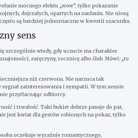
ywołanie mocnego efektu „wow”, tylko pokazanie
okojnych, dojrzałych, opartych na zaufaniu. Nie niosą
 często są bardziej jednoznaczne w kwestii szacunku.
zny sens
ę szczególnie wtedy, gdy uczucie ma charakter
znajomości, zaręczyny, rocznicę albo ślub. Mówi: „to
ezpieczniejsza niż czerwona. Nie narzuca tak
ny sygnał zainteresowania i sympatii. W tym sensie
ie przytłaczając odbiorcy.
ość i trwałość. Taki bukiet dobrze pasuje do par,
nie jest kwiat dla gestów robionych na pokaz, tylko
 osoba oczekuje wyraźnie romantycznego,