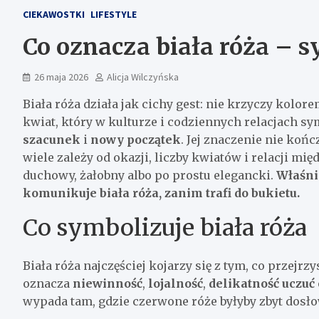
CIEKAWOSTKI
LIFESTYLE
Co oznacza biała róża – s
26 maja 2026
Alicja Wilczyńska
Biała róża działa jak cichy gest: nie krzyczy kolo
kwiat, który w kulturze i codziennych relacjach s
szacunek
i
nowy początek
. Jej znaczenie nie koń
wiele zależy od okazji, liczby kwiatów i relacji m
duchowy, żałobny albo po prostu elegancki.
Właśni
komunikuje biała róża, zanim trafi do bukietu.
Co symbolizuje biała róża
Biała róża najczęściej kojarzy się z tym, co przejrz
oznacza
niewinność
,
lojalność
,
delikatność uczuć
wypada tam, gdzie czerwone róże byłyby zbyt dosł