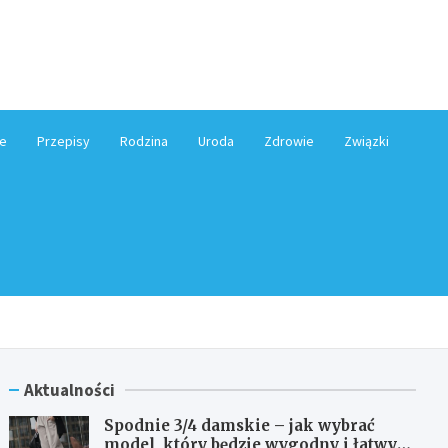
e.pl
e
Przepisy
Rodzina
Uroda
Zdrowie
Związki
Aktualności
Spodnie 3/4 damskie – jak wybrać
model, który będzie wygodny i łatwy