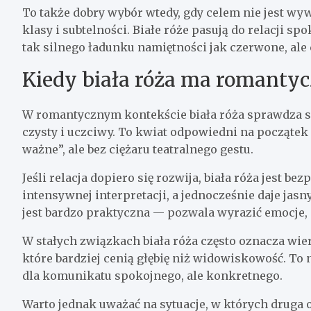
To także dobry wybór wtedy, gdy celem nie jest w
klasy i subtelności. Białe róże pasują do relacji sp
tak silnego ładunku namiętności jak czerwone, ale
Kiedy biała róża ma romantyc
W romantycznym kontekście biała róża sprawdza si
czysty i uczciwy. To kwiat odpowiedni na początek 
ważne”, ale bez ciężaru teatralnego gestu.
Jeśli relacja dopiero się rozwija, biała róża jest b
intensywnej interpretacji, a jednocześnie daje jas
jest bardzo praktyczna — pozwala wyrazić emocje, n
W stałych związkach biała róża często oznacza wiern
które bardziej cenią głębię niż widowiskowość. To 
dla komunikatu spokojnego, ale konkretnego.
Warto jednak uważać na sytuacje, w których druga