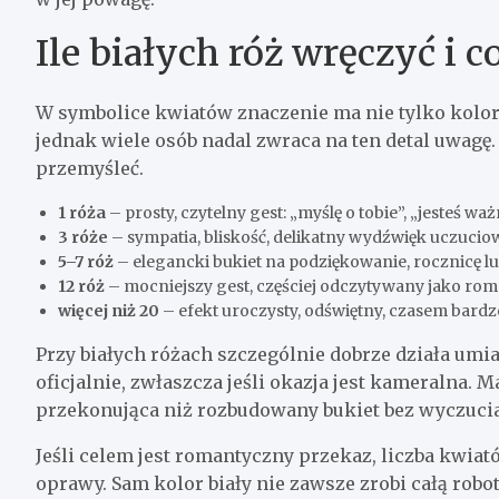
Ile białych róż wręczyć i 
W symbolice kwiatów znaczenie ma nie tylko kolor, 
jednak wiele osób nadal zwraca na ten detal uwagę.
przemyśleć.
1 róża
– prosty, czytelny gest: „myślę o tobie”, „jesteś wa
3 róże
– sympatia, bliskość, delikatny wydźwięk uczucio
5–7 róż
– elegancki bukiet na podziękowanie, rocznicę l
12 róż
– mocniejszy gest, częściej odczytywany jako rom
więcej niż 20
– efekt uroczysty, odświętny, czasem bardz
Przy białych różach szczególnie dobrze działa umia
oficjalnie, zwłaszcza jeśli okazja jest kameralna.
przekonująca niż rozbudowany bukiet bez wyczucia
Jeśli celem jest romantyczny przekaz, liczba kwiat
oprawy. Sam kolor biały nie zawsze zrobi całą robot