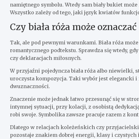
namiętnego symbolu. Wtedy sam biały bukiet może z
Wszystko zależy od tego, jaki język kwiatów funkcjo
Czy biała róża może oznaczać
Tak, ale pod pewnymi warunkami. Biała róża moż
romantycznego podtekstu. Sprawdza się wtedy, gdy re
czy deklaracjach miłosnych.
W przyjaźni pojedyncza biała róża albo niewielki, s
uroczysta kompozycja. Taki wybór jest elegancki i n
dwuznaczności.
Znaczenie może jednak łatwo przesunąć się w stron
intymnej sytuacji, przy kolacji, z osobistą dedykacj
robi swoje. Symbolika zawsze pracuje razem z kon
Dlatego w relacjach koleżeńskich czy przyjacielskic
pozostaje znakiem dobrej energii, klasy i czystych