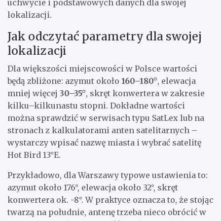
uchwycie i podstawowych danych dla swojej
lokalizacji.
Jak odczytać parametry dla swojej
lokalizacji
Dla większości miejscowości w Polsce wartości
będą zbliżone: azymut około
160–180°
, elewacja
mniej więcej
30–35°
, skręt konwertera w zakresie
kilku–kilkunastu stopni. Dokładne wartości
można sprawdzić w serwisach typu SatLex lub na
stronach z kalkulatorami anten satelitarnych –
wystarczy wpisać nazwę miasta i wybrać satelitę
Hot Bird 13°E.
Przykładowo, dla Warszawy typowe ustawienia to:
azymut około 176°, elewacja około 32°, skręt
konwertera ok. -8°. W praktyce oznacza to, że stojąc
twarzą na południe, antenę trzeba nieco obrócić w