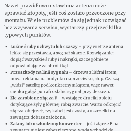
Nawet prawidłowo ustawiona antena może
sprawiać kłopoty, jeśli coś zostało przeoczone przy
montażu. Wiele problemów da się jednak rozwiązać
bez wzywania serwisu, wystarczy przejrzeć kilka
typowych punktów.
Luźne śruby uchwytu lub czaszy
– przy wietrze antena
lekko się przestawia, a sygnał skacze. Rozwiązanie:
dopiąć wszystkie śruby i nakrętki, szczególnie te
odpowiadające za obrót i kąt.
Przeszkody na linii sygnału
– drzewa z liśćmi latem,
nowa reklama na budynku naprzeciwko, słup. Czaszą
„widzi” satelitę pod konkretnym kątem, więc nawet
cienka gałąź potrafi osłabić sygnał przy deszczu.
Źle zarobione złącza F
– wystające druciki oplotu
dotykające żyły głównej robią zwarcie. Warto odkręcić
złącza, obejrzeć, czy kabel jest czysty, a uszczelki na
zewnątrz dobrze założone.
Zalany lub uszkodzony konwerter
– jeśli złącze F na
zewnątrz nie jest zabezpieczone, woda wchodzi do