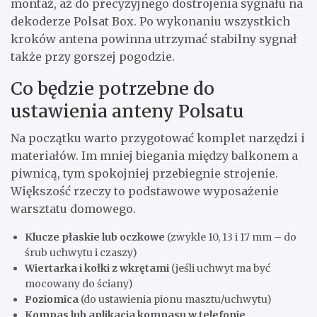
montaż, aż do precyzyjnego dostrojenia sygnału na
dekoderze Polsat Box. Po wykonaniu wszystkich
kroków antena powinna utrzymać stabilny sygnał
także przy gorszej pogodzie.
Co będzie potrzebne do
ustawienia anteny Polsatu
Na początku warto przygotować komplet narzędzi i
materiałów. Im mniej biegania między balkonem a
piwnicą, tym spokojniej przebiegnie strojenie.
Większość rzeczy to podstawowe wyposażenie
warsztatu domowego.
Klucze płaskie lub oczkowe
(zwykle 10, 13 i 17 mm – do
śrub uchwytu i czaszy)
Wiertarka i kołki z wkrętami
(jeśli uchwyt ma być
mocowany do ściany)
Poziomica
(do ustawienia pionu masztu/uchwytu)
Kompas lub aplikacja kompasu w telefonie