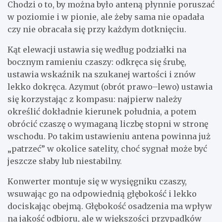
Chodzi o to, by można było anteną płynnie poruszać
w poziomie i w pionie, ale żeby sama nie opadała
czy nie obracała się przy każdym dotknięciu.
Kąt elewacji ustawia się według podziałki na
bocznym ramieniu czaszy: odkręca się śrubę,
ustawia wskaźnik na szukanej wartości i znów
lekko dokręca. Azymut (obrót prawo–lewo) ustawia
się korzystając z kompasu: najpierw należy
określić dokładnie kierunek południa, a potem
obrócić czaszę o wymaganą liczbę stopni w stronę
wschodu. Po takim ustawieniu antena powinna już
„patrzeć” w okolice satelity, choć sygnał może być
jeszcze słaby lub niestabilny.
Konwerter montuje się w wysięgniku czaszy,
wsuwając go na odpowiednią głębokość i lekko
dociskając obejmą. Głębokość osadzenia ma wpływ
na jakość odbioru, ale w większości przypadków