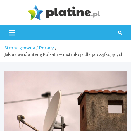
Skip
to
Platin
content
Strona główna
Porady
Jak ustawić antenę Polsatu – instrukcja dla początkujących