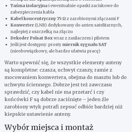
Taśma izolacyjna
i ewentualnie opaski zaciskowe do
zabezpieczenia kabla
Kabel koncentryczny 75 Ω
z zarobionymi złączami F
Konwerter
(LNB) dedykowany do anten satelitarnych,
najlepiej z uszczelką na złączu
Dekoder Polsat Box
wraz z zasilaczem i pilotem
Jeśli jest dostępny: prosty
miernik sygnału SAT
(nieobowiązkowy, ale bardzo ułatwia pracę)
Warto upewnić się, że wszystkie elementy anteny
są kompletne: czasza, uchwyt czaszy, ramie z
mocowaniem konwertera, obejma do masztu lub do
uchwytu ściennego. Dobrze jest też zawczasu
sprawdzić, czy kabel nie ma przetarć i czy
końcówki F są dobrze zaciśnięte – jeden źle
zarobiony wtyk potrafi zepsuć odbiór bardziej niż
kiepskie ustawienie anteny.
Wybór miejsca i montaż