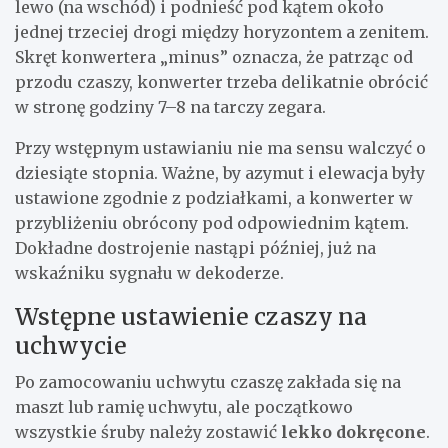
lewo (na wschód) i podnieść pod kątem około
jednej trzeciej drogi między horyzontem a zenitem.
Skręt konwertera „minus” oznacza, że patrząc od
przodu czaszy, konwerter trzeba delikatnie obrócić
w stronę godziny 7–8 na tarczy zegara.
Przy wstępnym ustawianiu nie ma sensu walczyć o
dziesiąte stopnia. Ważne, by azymut i elewacja były
ustawione zgodnie z podziałkami, a konwerter w
przybliżeniu obrócony pod odpowiednim kątem.
Dokładne dostrojenie nastąpi później, już na
wskaźniku sygnału w dekoderze.
Wstępne ustawienie czaszy na
uchwycie
Po zamocowaniu uchwytu czaszę zakłada się na
maszt lub ramię uchwytu, ale początkowo
wszystkie śruby należy zostawić
lekko dokręcone
.