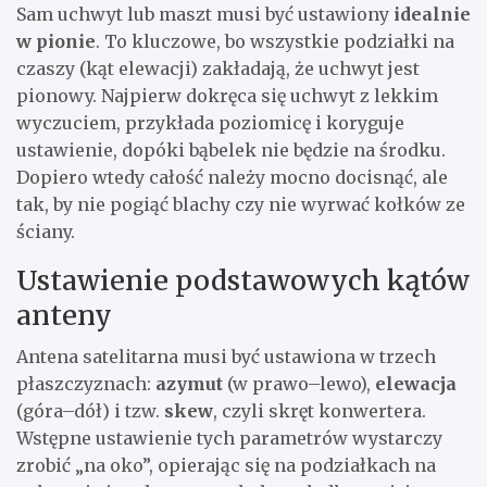
Sam uchwyt lub maszt musi być ustawiony
idealnie
w pionie
. To kluczowe, bo wszystkie podziałki na
czaszy (kąt elewacji) zakładają, że uchwyt jest
pionowy. Najpierw dokręca się uchwyt z lekkim
wyczuciem, przykłada poziomicę i koryguje
ustawienie, dopóki bąbelek nie będzie na środku.
Dopiero wtedy całość należy mocno docisnąć, ale
tak, by nie pogiąć blachy czy nie wyrwać kołków ze
ściany.
Ustawienie podstawowych kątów
anteny
Antena satelitarna musi być ustawiona w trzech
płaszczyznach:
azymut
(w prawo–lewo),
elewacja
(góra–dół) i tzw.
skew
, czyli skręt konwertera.
Wstępne ustawienie tych parametrów wystarczy
zrobić „na oko”, opierając się na podziałkach na