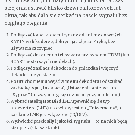
jeśli telewizor (lub mały monitor) można na czas
strojenia ustawić blisko drzwi balkonowych lub
okna, tak aby dało się zerkać na pasek sygnału bez
ciągłego biegania.
Podłączyć kabel koncentryczny od anteny do wejścia
SAT IN w dekoderze, dokręcając złącze F ręką, bez
używania szczypiec.
Podłączyć dekoder do telewizora przewodem HDMI (lub
SCART w starszych modelach).
Podłączyć zasilacz dekodera do gniazdka i włączyć
dekoder przyciskiem.
Po uruchomieniu wejść w
menu
dekodera i odszukać
zakładkę typu „Instalacja”, „Ustawienia anteny” lub
„Sygnał” (nazwy mogą się różnić między modelami).
Wybrać satelitę
Hot Bird 13E
, upewnić się, że typ
konwertera (LNB) ustawiony jest na „Uniwersalny”, a
zasilanie LNB jest włączone (13/18 V).
Wyświetlić pasek
siły
i
jakości
sygnału – to na nich będą
się opierać dalsze kroki.