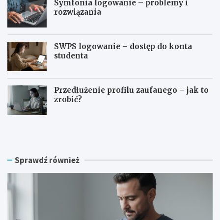
Symfonia logowanie – problemy i
rozwiązania
SWPS logowanie – dostęp do konta
studenta
Przedłużenie profilu zaufanego – jak to
zrobić?
C
S
z
y
y
m
n
f
a
o
Sprawdź również
w
n
i
i
a
a
t
l
r
o
ó
g
w
o