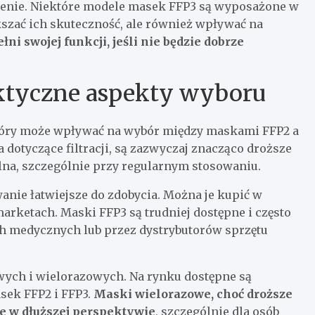
ączenie. Niektóre modele masek FFP3 są wyposażone w
szać ich skuteczność, ale również wpływać na
i swojej funkcji, jeśli nie będzie dobrze
aktyczne aspekty wyboru
który może wpływać na wybór między maskami FFP2 a
dotyczące filtracji, są zazwyczaj znacząco droższe
na, szczególnie przy regularnym stosowaniu.
nie łatwiejsze do zdobycia. Można je kupić w
arketach. Maski FFP3 są trudniej dostępne i często
h medycznych lub przez dystrybutorów sprzętu
ych i wielorazowych. Na rynku dostępne są
sek FFP2 i FFP3.
Maski wielorazowe, choć droższe
e w dłuższej perspektywie
, szczególnie dla osób