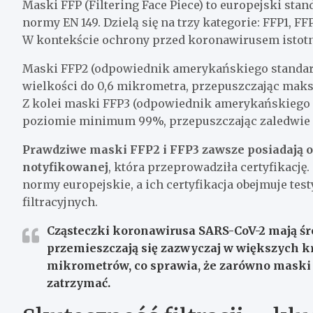
Maski FFP (Filtering Face Piece) to europejski st
normy EN 149. Dzielą się na trzy kategorie: FFP1, FFP
W kontekście ochrony przed koronawirusem istotne
Maski FFP2 (odpowiednik amerykańskiego standard
wielkości do 0,6 mikrometra, przepuszczając maks
Z kolei maski FFP3 (odpowiednik amerykańskiego N9
poziomie minimum 99%, przepuszczając zaledwie 
Prawdziwe maski FFP2 i FFP3 zawsze posiadają 
notyfikowanej
, która przeprowadziła certyfikację
normy europejskie, a ich certyfikacja obejmuje tes
filtracyjnych.
Cząsteczki koronawirusa SARS-CoV-2 mają śr
przemieszczają się zazwyczaj w większych kr
mikrometrów, co sprawia, że zarówno maski F
zatrzymać.