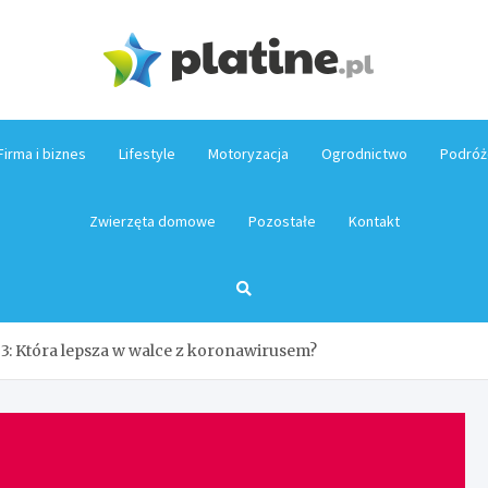
Platin
Firma i biznes
Lifestyle
Motoryzacja
Ogrodnictwo
Podróż
Zwierzęta domowe
Pozostałe
Kontakt
3: Która lepsza w walce z koronawirusem?