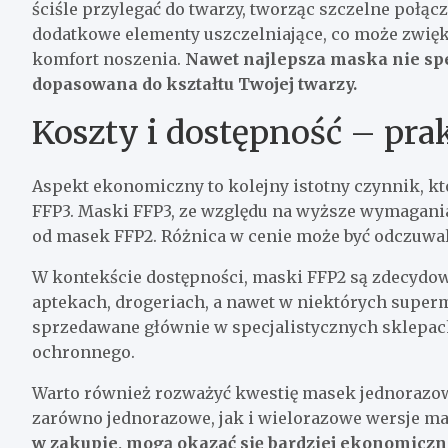
ściśle przylegać do twarzy, tworząc szczelne poł
dodatkowe elementy uszczelniające, co może zwięk
komfort noszenia.
Nawet najlepsza maska nie spełn
dopasowana do kształtu Twojej twarzy.
Koszty i dostępność – pr
Aspekt ekonomiczny to kolejny istotny czynnik, 
FFP3. Maski FFP3, ze względu na wyższe wymagania 
od masek FFP2. Różnica w cenie może być odczuwal
W kontekście dostępności, maski FFP2 są zdecydowa
aptekach, drogeriach, a nawet w niektórych superm
sprzedawane głównie w specjalistycznych sklepac
ochronnego.
Warto również rozważyć kwestię masek jednorazow
zarówno jednorazowe, jak i wielorazowe wersje ma
w zakupie, mogą okazać się bardziej ekonomiczn