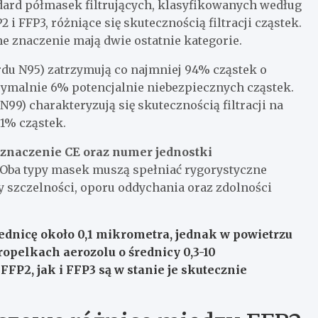
andard półmasek filtrujących, klasyfikowanych według
2 i FFP3, różniące się skutecznością filtracji cząstek.
 znaczenie mają dwie ostatnie kategorie.
u N95) zatrzymują co najmniej 94% cząstek o
ymalnie 6% potencjalnie niebezpiecznych cząstek.
9) charakteryzują się skutecznością filtracji na
1% cząstek.
oznaczenie CE oraz numer jednostki
. Oba typy masek muszą spełniać rygorystyczne
ty szczelności, oporu oddychania oraz zdolności
ednicę około 0,1 mikrometra, jednak w powietrzu
opelkach aerozolu o średnicy 0,3-10
FP2, jak i FFP3 są w stanie je skutecznie