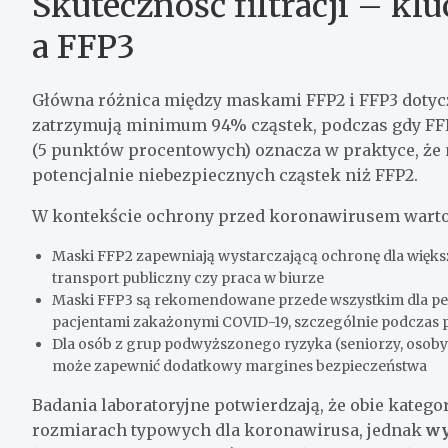
Skuteczność filtracji – k
a FFP3
Główna różnica między maskami FFP2 i FFP3 dotyczy
zatrzymują minimum 94% cząstek, podczas gdy FF
(5 punktów procentowych) oznacza w praktyce, że
potencjalnie niebezpiecznych cząstek niż FFP2.
W kontekście ochrony przed koronawirusem warto 
Maski FFP2 zapewniają wystarczającą ochronę dla większ
transport publiczny czy praca w biurze
Maski FFP3 są rekomendowane przede wszystkim dla p
pacjentami zakażonymi COVID-19, szczególnie podczas 
Dla osób z grup podwyższonego ryzyka (seniorzy, osoby
może zapewnić dodatkowy margines bezpieczeństwa
Badania laboratoryjne potwierdzają, że obie kateg
rozmiarach typowych dla koronawirusa, jednak
wy