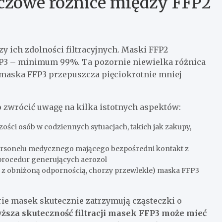
luczowe różnice między FFP2
 ich zdolności filtracyjnych. Maski FFP2
P3 – minimum 99%. Ta pozornie niewielka różnica
 maska FFP3 przepuszcza pięciokrotnie mniej
zwrócić uwagę na kilka istotnych aspektów:
ości osób w codziennych sytuacjach, takich jak zakupy,
ersonelu medycznego mającego bezpośredni kontakt z
procedur generujących aerozol
 z obniżoną odpornością, chorzy przewlekle) maska FFP3
orie masek skutecznie zatrzymują cząsteczki o
ższa skuteczność filtracji masek FFP3 może mieć