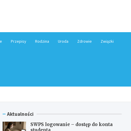
e.pl
e
Przepisy
Rodzina
Uroda
Zdrowie
Związki
Aktualności
SWPS logowanie – dostęp do konta
studenta