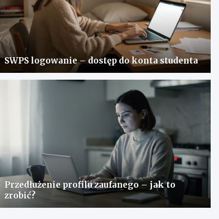
SWPS logowanie – dostęp do konta studenta
Przedłużenie profilu zaufanego – jak to
zrobić?