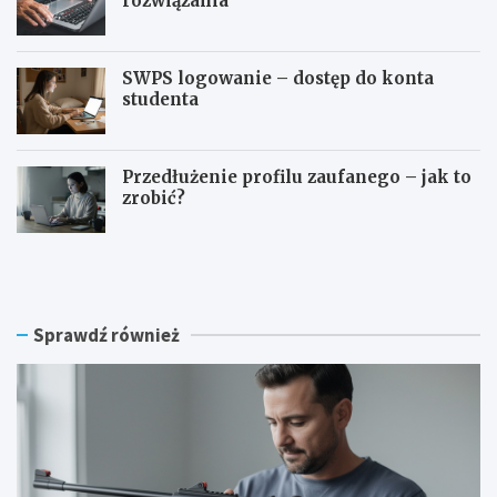
rozwiązania
SWPS logowanie – dostęp do konta
studenta
Przedłużenie profilu zaufanego – jak to
zrobić?
C
S
z
y
y
m
n
f
a
o
Sprawdź również
w
n
i
i
a
a
t
l
r
o
ó
g
w
o
k
w