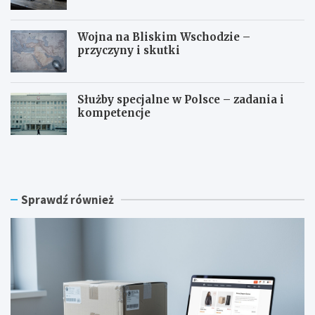
Wojna na Bliskim Wschodzie –
przyczyny i skutki
Służby specjalne w Polsce – zadania i
kompetencje
C
P
ł
o
o
z
–
w
o
o
Sprawdź również
d
l
j
e
a
n
k
i
i
e
e
n
j
a
k
b
w
r