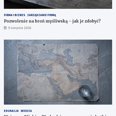
FIRMA I BIZNES
ZARZĄDZANIE FIRMĄ
Pozwolenie na broń myśliwską – jak je zdobyć?
9 sierpnia 2026
EDUKACJA
WIEDZA