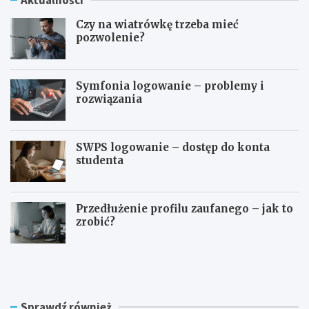
Czy na wiatrówkę trzeba mieć
pozwolenie?
Symfonia logowanie – problemy i
rozwiązania
SWPS logowanie – dostęp do konta
studenta
Przedłużenie profilu zaufanego – jak to
zrobić?
C
S
z
y
y
m
n
f
a
o
Sprawdź również
w
n