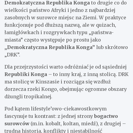
Demokratyczna Republika Konga
to drugie co do
wielkości państwo Afryki i jedno z najbardziej
zasobnych w surowce miejsc na Ziemi. W praktyce
funkcjonuje pod dłuższą nazwą, ale w quizach,
łamigłówkach i rozgrywkach typu „państwa-
miasta” często występuje po prostu jako
„Demokratyczna Republika Konga”
lub skrótowo
„DRK”.
Dla przejrzystości warto odróżniać je od sąsiedniej
Republiki Konga
– to inny kraj, z inną stolicą. DRK
ma stolicę w Kinszasie i rozciąga się wzdłuż
dorzecza rzeki Kongo, obejmując ogromne obszary
dżungli tropikalnej.
Pod kątem lifestyle’owo-ciekawostkowym
fascynuje tu kontrast: z jednej strony
bogactwo
surowców
(m.in. kobalt, koltan, miedź), z drugiej –
trudna historia, konflikty i niestabilność