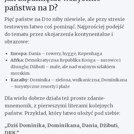
państwa na D?
Pięć państw na D to niby niewiele, ale przy stresie
testowym łatwo coś pominąć. Najprościej podejść
do tematu przez skojarzenia kontynentalne i
obrazowe:
Europa:
Dania – rowery, hygge, Kopenhaga
Afrka:
Demokratyczna Republika Konga – surowce i
dżungla; Dżibuti – małe, ale nad ważnym szlakiem
morskim
Karaiby:
Dominika – zielona, wulkaniczna; Dominikana
– turystyczne resorty i plaże
Dla wielu dobrze działa też proste zdanie-
mnemonik, z pierwszymi literami kolejnych
państw. Przykład, który łatwo ułożyć pod siebie:
„Dziś Dominika, Dominikana, Dania, Dżibuti,
DRK.”