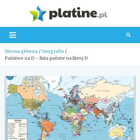
Skip
to
Platin
content
Strona główna
Geografia
Państwo na D – lista państw na literę D