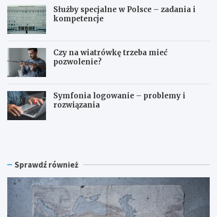
Służby specjalne w Polsce – zadania i
kompetencje
Czy na wiatrówkę trzeba mieć
pozwolenie?
Symfonia logowanie – problemy i
rozwiązania
W
S
o
ł
j
u
n
ż
a
b
Sprawdź również
n
y
a
s
B
p
l
e
i
c
s
j