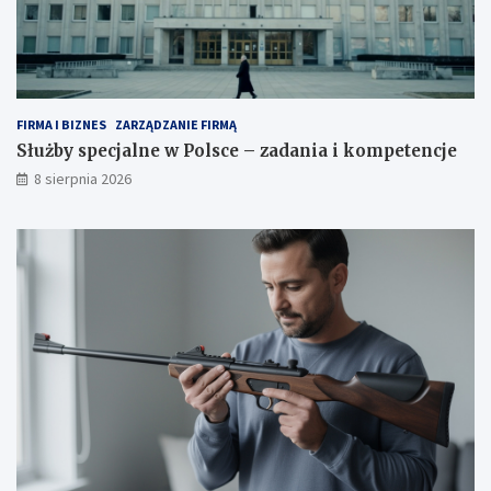
k
e
u
t
t
e
k
n
i
c
j
FIRMA I BIZNES
ZARZĄDZANIE FIRMĄ
e
Służby specjalne w Polsce – zadania i kompetencje
8 sierpnia 2026