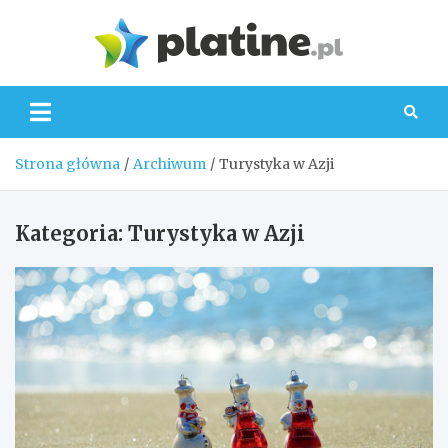
Skip
to
Platin
content
Strona główna
Archiwum
Turystyka w Azji
Kategoria:
Turystyka w Azji