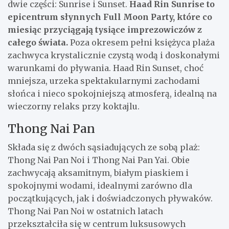
dwie części: Sunrise i Sunset.
Haad Rin Sunrise to
epicentrum słynnych Full Moon Party, które co
miesiąc przyciągają tysiące imprezowiczów z
całego świata.
Poza okresem pełni księżyca plaża
zachwyca krystalicznie czystą wodą i doskonałymi
warunkami do pływania. Haad Rin Sunset, choć
mniejsza, urzeka spektakularnymi zachodami
słońca i nieco spokojniejszą atmosferą, idealną na
wieczorny relaks przy koktajlu.
Thong Nai Pan
Składa się z dwóch sąsiadujących ze sobą plaż:
Thong Nai Pan Noi i Thong Nai Pan Yai. Obie
zachwycają aksamitnym, białym piaskiem i
spokojnymi wodami, idealnymi zarówno dla
początkujących, jak i doświadczonych pływaków.
Thong Nai Pan Noi w ostatnich latach
przekształciła się w centrum luksusowych