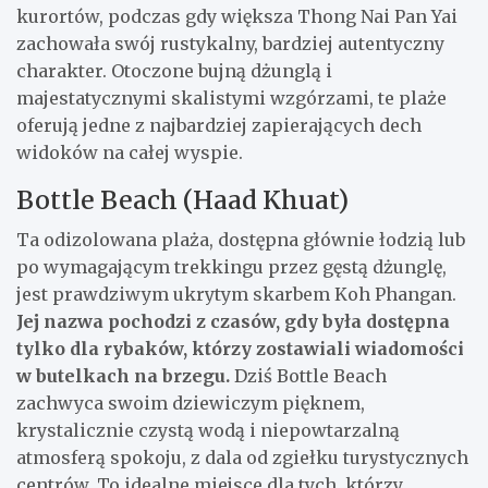
kurortów, podczas gdy większa Thong Nai Pan Yai
zachowała swój rustykalny, bardziej autentyczny
charakter. Otoczone bujną dżunglą i
majestatycznymi skalistymi wzgórzami, te plaże
oferują jedne z najbardziej zapierających dech
widoków na całej wyspie.
Bottle Beach (Haad Khuat)
Ta odizolowana plaża, dostępna głównie łodzią lub
po wymagającym trekkingu przez gęstą dżunglę,
jest prawdziwym ukrytym skarbem Koh Phangan.
Jej nazwa pochodzi z czasów, gdy była dostępna
tylko dla rybaków, którzy zostawiali wiadomości
w butelkach na brzegu.
Dziś Bottle Beach
zachwyca swoim dziewiczym pięknem,
krystalicznie czystą wodą i niepowtarzalną
atmosferą spokoju, z dala od zgiełku turystycznych
centrów. To idealne miejsce dla tych, którzy