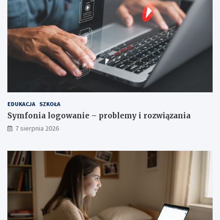
e
w
n
i
i
ą
e
z
?
a
n
i
a
EDUKACJA
SZKOŁA
Symfonia logowanie – problemy i rozwiązania
7 sierpnia 2026