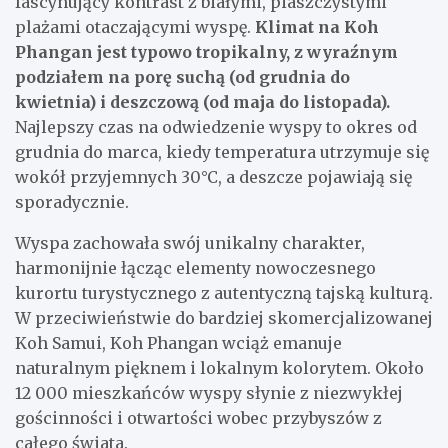
fascynujący kontrast z białymi, piaszczystymi
plażami otaczającymi wyspę.
Klimat na Koh
Phangan jest typowo tropikalny, z wyraźnym
podziałem na porę suchą (od grudnia do
kwietnia) i deszczową (od maja do listopada).
Najlepszy czas na odwiedzenie wyspy to okres od
grudnia do marca, kiedy temperatura utrzymuje się
wokół przyjemnych 30°C, a deszcze pojawiają się
sporadycznie.
Wyspa zachowała swój unikalny charakter,
harmonijnie łącząc elementy nowoczesnego
kurortu turystycznego z autentyczną tajską kulturą.
W przeciwieństwie do bardziej skomercjalizowanej
Koh Samui, Koh Phangan wciąż emanuje
naturalnym pięknem i lokalnym kolorytem. Około
12 000 mieszkańców wyspy słynie z niezwykłej
gościnności i otwartości wobec przybyszów z
całego świata.