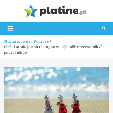
Skip
to
Platin
content
Strona główna
Podróże
Plaże i atrakcje Koh Phangan w Tajlandii: Przewodnik dla
podróżników