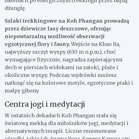
basenach po energicznym trekkingu przez bujną
dżunglę.
Szlaki trekkingowe na Koh Phangan prowadzą
przez dziewicze lasy deszczowe, oferując
niepowtarzalną możliwość obserwacji
egzotycznej flory i fauny.
Wejście na Khao Ra,
najwyższy szczyt wyspy (630 m n.p.m.), choć
wymagające fizycznie, nagradza zapierającymi
dech w piersiach widokami na zatoki, plaże i
okoliczne wyspy. Podczas wędrówki możesz
natknąć się na kolorowe motyle, egzotyczne ptaki i
małpy gibony.
Centra jogi i medytacji
W ostatnich dekadach Koh Phangan stała się
światową mekką dla miłośników jogi, medytacji i
alternatywnych terapii. Liczne renomowane
ośrodki, takie jak Agama Yoga, Samma Karuna czy