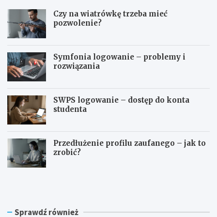
Czy na wiatrówkę trzeba mieć
pozwolenie?
Symfonia logowanie – problemy i
rozwiązania
SWPS logowanie – dostęp do konta
studenta
Przedłużenie profilu zaufanego – jak to
zrobić?
C
S
z
y
y
m
n
f
a
o
Sprawdź również
w
n