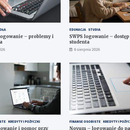
OŁA
EDUKACJA
STUDIA
ogowanie – problemy i
SWPS logowanie – dostęp
a
studenta
026
6 sierpnia 2026
STE
KREDYTY I POŻYCZKI
FINANSE OSOBISTE
KREDYTY I POŻYC
gowanie i pomoc przy
Novum – logowanie do pa