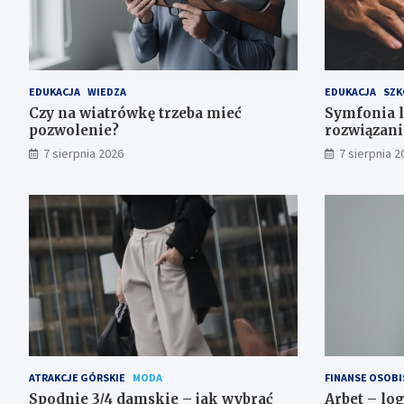
EDUKACJA
WIEDZA
EDUKACJA
SZK
Czy na wiatrówkę trzeba mieć
Symfonia l
pozwolenie?
rozwiązani
7 sierpnia 2026
7 sierpnia 2
ATRAKCJE GÓRSKIE
MODA
FINANSE OSOBI
Spodnie 3/4 damskie – jak wybrać
Arbet – lo