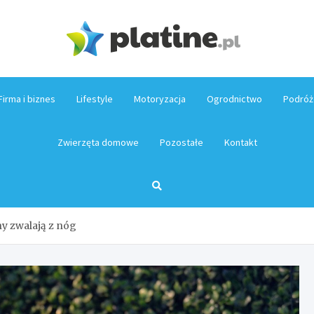
Platin
Firma i biznes
Lifestyle
Motoryzacja
Ogrodnictwo
Podróż
Zwierzęta domowe
Pozostałe
Kontakt
ny zwalają z nóg