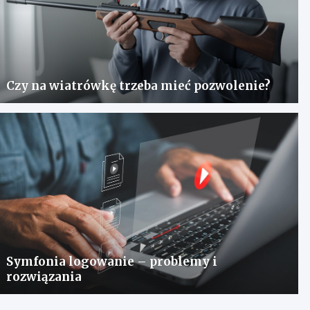
Czy na wiatrówkę trzeba mieć pozwolenie?
Symfonia logowanie – problemy i
rozwiązania