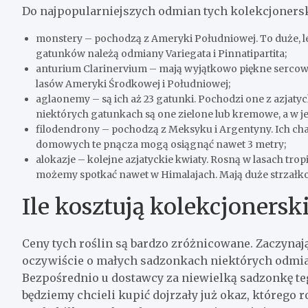
Do najpopularniejszych odmian tych kolekcjoners
monstery – pochodzą z Ameryki Południowej. To duże, le
gatunków należą odmiany Variegata i Pinnatipartita;
anturium Clarinervium – mają wyjątkowo piękne sercowa
lasów Ameryki Środkowej i Południowej;
aglaonemy – są ich aż 23 gatunki. Pochodzi one z azjatyc
niektórych gatunkach są one zielone lub kremowe, a w j
filodendrony – pochodzą z Meksyku i Argentyny. Ich ch
domowych te pnącza mogą osiągnąć nawet 3 metry;
alokazje – kolejne azjatyckie kwiaty. Rosną w lasach tro
możemy spotkać nawet w Himalajach. Mają duże strzałkow
Ile kosztują kolekcjonersk
Ceny tych roślin są bardzo zróżnicowane. Zaczynają
oczywiście o małych sadzonkach niektórych odmia
Bezpośrednio u dostawcy za niewielką sadzonkę teg
będziemy chcieli kupić dojrzały już okaz, którego 