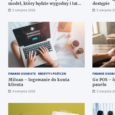
model, który będzie wygodny i łatwy
dostępie
do stylizowania?
5 sierpnia 2026
5 sierpnia 2
FINANSE OSOBISTE
KREDYTY I POŻYCZKI
FINANSE OSOBI
Miloan – logowanie do konta
Go POS – l
klienta
panelu
4 sierpnia 2026
3 sierpnia 2