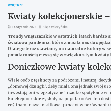
WNĘTRZE
Kwiaty kolekcjonerskie – 
14 stycznia 2022
Alicja Wilczyńska
Trendy wnętrzarskie w ostatnich latach bardzo s
światowa pandemia, która zmusiła nas do spędza
Dlatego teraz stawiamy na naturalne kolory w s
popularnością cieszą się w związku z tym kwiaty k
Doniczkowe kwiaty kolekc
Wiele osób z tęsknoty za podróżami i naturą, decyd
„domowej dżungli”. Żeby miała ona jednak swój ur
inwestują oni w egzotyczne i rzadko spotykane w n
kolekcjonerskie zyskały na popularności. Ich dos
roślinami nawet o kilkaset procent w porównaniu z