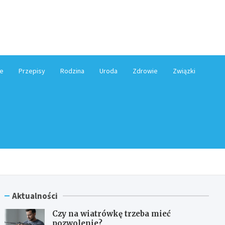
e.pl
e
Przepisy
Rodzina
Uroda
Zdrowie
Związki
Aktualności
Czy na wiatrówkę trzeba mieć
pozwolenie?