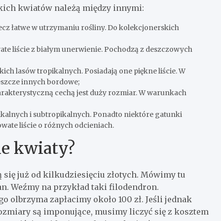
kich kwiatów należą między innymi:
cz łatwe w utrzymaniu rośliny. Do kolekcjonerskich
te liście z białym unerwienie. Pochodzą z deszczowych
kich lasów tropikalnych. Posiadają one piękne liście. W
eszcze innych bordowe;
arakterystyczną cechą jest duży rozmiar. W warunkach
pikalnych i subtropikalnych. Ponadto niektóre gatunki
ate liście o różnych odcieniach.
ie kwiaty?
 się już od kilkudziesięciu złotych. Mówimy tu
n. Weźmy na przykład taki filodendron.
o olbrzyma zapłacimy około 100 zł. Jeśli jednak
rozmiary są imponujące, musimy liczyć się z kosztem