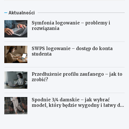
Aktualności
Symfonia logowanie – problemy i
rozwiązania
SWPS logowanie – dostęp do konta
studenta
Przedłużenie profilu zaufanego – jak to
zrobić?
Spodnie 3/4 damskie – jak wybrać
model, który będzie wygodny i łatwy do
stylizowania?
S
S
y
W
m
P