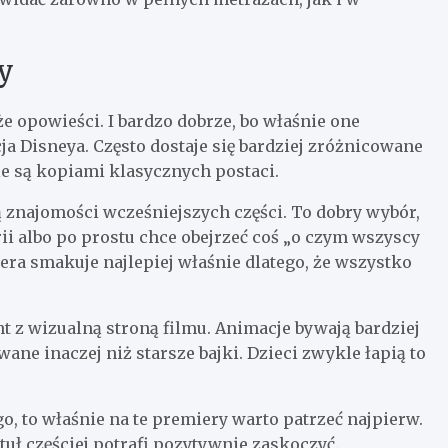
ty
że opowieści. I bardzo dobrze, bo właśnie one
a Disneya. Często dostaje się bardziej zróżnicowane
ie są kopiami klasycznych postaci.
ą znajomości wcześniejszych części. To dobry wybór,
ii albo po prostu chce obejrzeć coś „o czym wszyscy
iera smakuje najlepiej właśnie dlatego, że wszystko
nt z wizualną stroną filmu. Animacje bywają bardziej
ane inaczej niż starsze bajki. Dzieci zwykle łapią to
o, to właśnie na te premiery warto patrzeć najpierw.
tuł częściej potrafi pozytywnie zaskoczyć.