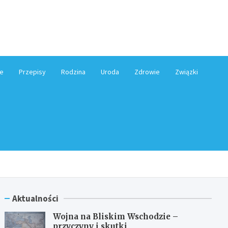
e.pl
e
Przepisy
Rodzina
Uroda
Zdrowie
Związki
Aktualności
Wojna na Bliskim Wschodzie –
przyczyny i skutki