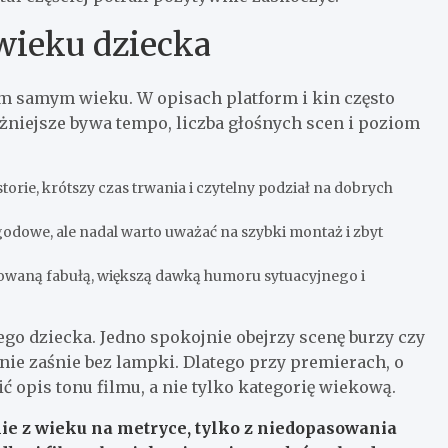
wieku dziecka
ym samym wieku. W opisach platform i kin często
ażniejsze bywa tempo, liczba głośnych scen i poziom
storie, krótszy czas trwania i czytelny podział na dobrych
odowe, ale nadal warto uważać na szybki montaż i zbyt
dowaną fabułą, większą dawką humoru sytuacyjnego i
go dziecka. Jedno spokojnie obejrzy scenę burzy czy
 nie zaśnie bez lampki. Dlatego przy premierach, o
 opis tonu filmu, a nie tylko kategorię wiekową.
ie z wieku na metryce, tylko z niedopasowania