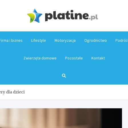
Platin
Firma i biznes
Lifestyle
Motoryzacja
Ogrodnictwo
Podróż
Zwierzęta domowe
Pozostałe
Kontakt
ry dla dzieci