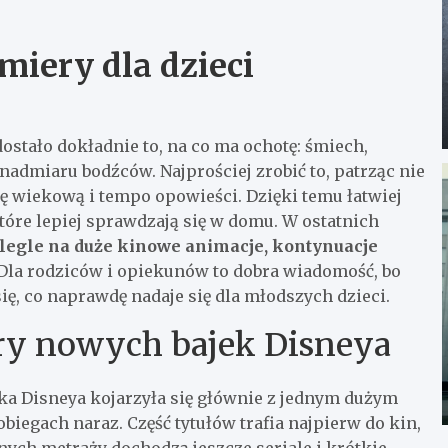
miery dla dzieci
dostało dokładnie to, na co ma ochotę: śmiech,
 nadmiaru bodźców. Najprościej zrobić to, patrząc nie
upę wiekową i tempo opowieści. Dzięki temu łatwiej
które lepiej sprawdzają się w domu. W ostatnich
legle na duże kinowe animacje, kontynuacje
 Dla rodziców i opiekunów to dobra wiadomość, bo
się, co naprawdę nadaje się dla młodszych dzieci.
ery nowych bajek Disneya
ka Disneya kojarzyła się głównie z jednym dużym
biegach naraz. Część tytułów trafia najpierw do kin,
łnych metraży dochodzą jeszcze seriale i krótkie