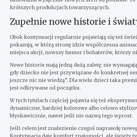
krótszych produkcjach towarzyszących.
Zupełnie nowe historie i świa
Obok kontynuacji regularnie pojawiają się też świe
pokazują, w którą stronę idzie współczesna animacj
miejsca akcji, nowszy humor i bohaterów, którzy n
Nowe historie mają jedną dużą zaletę: nie wymagaj
gdy dziecko nie jest przywiązane do konkretnej ser
jeszcze nic nie wiedzą”. Dla wielu dzieci taka prem
jest odkrywane od początku.
W tych tytułach częściej pojawia się też eksperyme
dynamiczne, bardziej kolorowe albo celowo stylizow
błyskawicznie, nawet jeśli nie nazwą tego wprost.
Jeśli celem jest znalezienie czegoś naprawdę noweg
Kontynuacja daje komfort znajomości, ale świeży ty