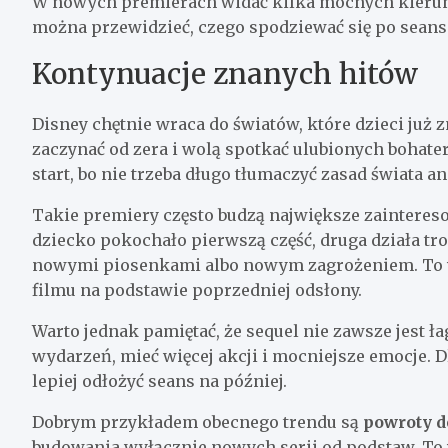
W nowych premierach widać kilka mocnych kierunk
można przewidzieć, czego spodziewać się po seans
Kontynuacje znanych hitów
Disney chętnie wraca do światów, które dzieci już z
zaczynać od zera i wolą spotkać ulubionych bohat
start, bo nie trzeba długo tłumaczyć zasad świata a
Takie premiery często budzą największe zainteresow
dziecko pokochało pierwszą część, druga działa tro
nowymi piosenkami albo nowym zagrożeniem. To wy
filmu na podstawie poprzedniej odsłony.
Warto jednak pamiętać, że sequel nie zawsze jest ł
wydarzeń, mieć więcej akcji i mocniejsze emocje. Dl
lepiej odłożyć seans na później.
Dobrym przykładem obecnego trendu są
powroty d
budowania wyłącznie nowych serii od podstaw. To 