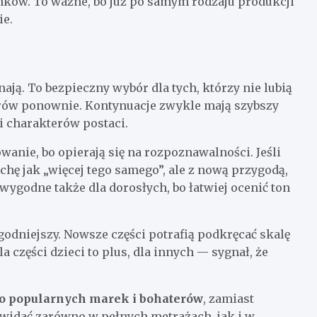
ów. To ważne, bo już po samym rodzaju produkcji
ie.
nają. To bezpieczny wybór dla tych, którzy nie lubią
erów ponownie. Kontynuacje zwykle mają szybszy
ni charakterów postaci.
anie, bo opierają się na rozpoznawalności. Jeśli
chę jak „więcej tego samego”, ale z nową przygodą,
godne także dla dorosłych, bo łatwiej ocenić ton
agodniejszy. Nowsze części potrafią podkręcać skalę
a części dzieci to plus, dla innych — sygnał, że
o popularnych marek i bohaterów
, zamiast
widać zarówno w pełnych metrażach, jak i w