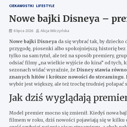
CIEKAWOSTKI
LIFESTYLE
Nowe bajki Disneya – pre
6 lipca 2026
Alicja Wilczyńska
Nowe bajki Disneya
da się wybrać tak, by dziecko 
przygodę, piosenki albo spokojniejszą historię bez
tylko na sam tytuł, ale też na sposób premiery, gr
odsiać filmy „na wielkie wyjście do kina” od tych, 
sezonach widać wyraźnie, że
Disney stawia równo
znanych hitów i krótsze nowości do streamingu
.
wybór jest większy, ale też trochę trudniej połapać 
Jak dziś wyglądają premi
Model premier mocno się zmienił. Kiedyś nowa baj
filmem w roku, dziś nowości pojawiają się w kilku o
część szybciej pojawia się w streamingu, a obok pe