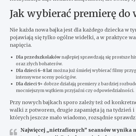
Jak wybierać premierę do 
Nie każda nowa bajka jest dla każdego dziecka w t
pojawiają się tylko ogólne widełki, a w praktyce w
napięcia.
Dla przedszkolaków
najlepiej sprawdzają się prostsze hi
oraz złych bohaterów.
Dla dzieci 6–8 lat
można już śmielej wybierać filmy przyg
intensywne sceny pościgów.
Dla dzieci 9+
dobrze działają premiery z bardziej rozbu
mocniejszym wątkiem przyjaźni czy odpowiedzialności.
Przy nowych bajkach sporo zależy też od konkretne
walki z potworem, drugie zapamięta ją na tydzień i
których jeszcze mało wiadomo, rozsądnie sprawdzić
Najwięcej „nietrafionych” seansów wynika n