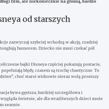
ługi film, ale niekoniecznie na głośną, bardzo
sneya od starszych
cje zazwyczaj szybciej wchodzą w akcję, rzadziej
j żonglują humorem. Dziecko nie musi czekać pół
ółczesne bajki Disneya częściej pokazują postacie,
, popełniają błędy, czasem są trochę chaotyczne. To
awdziwe”, choć starsi widzowie nieraz wolą prostszy
acja bywa gęstsza, bardziej szczegółowa i
wygląda świetnie, ale dla wrażliwszych dzieci może
m seansie.