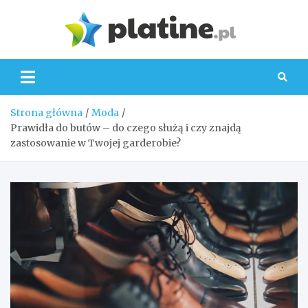
Skip
to
Platin
content
Strona główna
Moda
Prawidła do butów – do czego służą i czy znajdą
zastosowanie w Twojej garderobie?